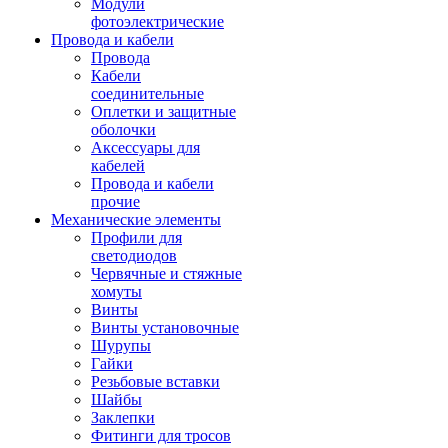
Модули
фотоэлектрические
Провода и кабели
Провода
Кабели
соединительные
Оплетки и защитные
оболочки
Аксессуары для
кабелей
Провода и кабели
прочие
Механические элементы
Профили для
светодиодов
Червячные и стяжные
хомуты
Винты
Винты установочные
Шурупы
Гайки
Резьбовые вставки
Шайбы
Заклепки
Фитинги для тросов