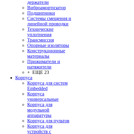
держатели
Виброамортизатор
Подшипники
Системы смещения и
линейной проводки
Технические
уплотнения
Трансмиссия
Опорные изоляторы
Конструкционные
материалы
Прижиматели и
натяжители
+ ЕЩЕ 23
Корпуса
Корпуса для систем
Embedded
Корпуса
универсальные
Корпуса для
модульной
аппаратуры
Корпуса для пультов
Корпуса для
устройств с