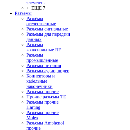
элементы
+ ЕЩЕ 7
Разъeмы
Разъёмы
отечественные
Разъeмы сигнальные
Разъeмы для передачи
данных
Разъeмы
коаксиальные RF
Разъeмы
промышленные
Разъeмы питания
Разъeмы аудио, видео
Коннекторы и
кабельные
наконечники
Разъeмы прочие
Прочие разъемы TE
Разъемы прочие
Harting
Разъемы прочие
Molex
Разъемы Amphenol
прочие