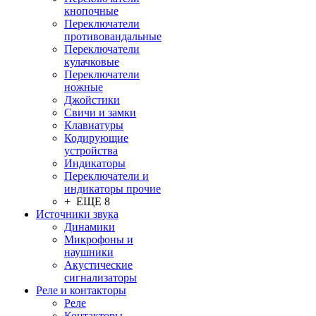
кнопочные
Переключатели
противовандальные
Переключатели
кулачковые
Переключатели
ножные
Джойстики
Свичи и замки
Клавиатуры
Кодирующие
устройства
Индикаторы
Переключатели и
индикаторы прочие
+ ЕЩЕ 8
Источники звука
Динамики
Микрофоны и
наушники
Акустические
сигнализаторы
Реле и контакторы
Реле
Контакторы