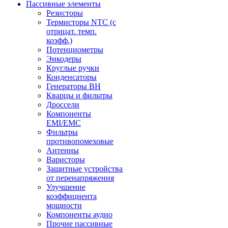
Пассивные элементы
Резисторы
Термисторы NTC (с
отрицат. темп.
коэфф.)
Потенциометры
Энкодеры
Круглые ручки
Конденсаторы
Генераторы ВН
Кварцы и фильтры
Дроссели
Компоненты
EMI/EMC
Фильтры
противопомеховые
Антенны
Варисторы
Защитные устройства
от перенапряжения
Улучшение
коэффициента
мощности
Компоненты аудио
Прочие пассивные