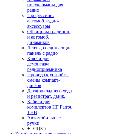
полукарманы для
радио
Профессион.
автомоб. аудио-
аксессуары
Облицовки радиопр.
и автомоб.
динамиков
Ленты, соединяющие
панель с радио
Ключи для
демонтажа
радиоприемника
Провода к устройст.
смены компакт-
дисков
Датчики заднего хода
и регистрат. движ.
Кабели для
комплектов HF Parrot,
THB
Автомобильные
ручки
+ ЕЩЕ 7
Компьютерные аксессуары