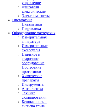
управление
Двигатели
электрические
Электромагниты
Пневматика
Пневматика
Гидравлика
Оборудование мастерских
Измерительная
аппаратура
Измерительные
аксессуары
Паяльное и
сварочное
оборудование
Построение
прототипов
Химические
препараты
Инструменты
Aнтистатика
Техника
складирования
Безопасность и
гигиена труда