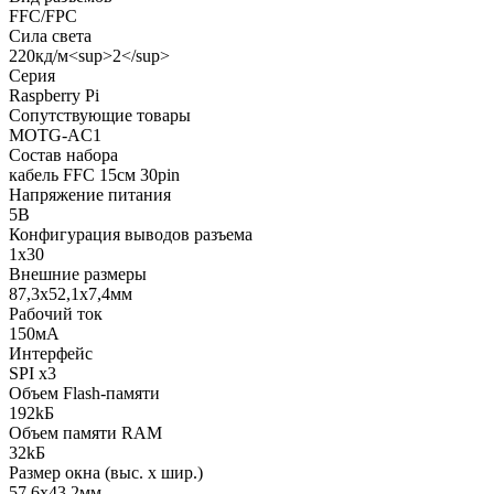
FFC/FPC
Сила света
220кд/м<sup>2</sup>
Серия
Raspberry Pi
Сопутствующие товары
MOTG-AC1
Состав набора
кабель FFC 15см 30pin
Напряжение питания
5В
Конфигурация выводов разъема
1x30
Внешние размеры
87,3x52,1x7,4мм
Рабочий ток
150мА
Интерфейс
SPI x3
Объем Flash-памяти
192kБ
Объем памяти RAM
32kБ
Размер окна (выс. х шир.)
57,6x43,2мм