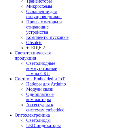
Транзисторы
Микросхемы
Оснащение для
полупроводников
Программаторы и
стирающие
устройства
Комплекты пусковые
Obsolete
+ ЕЩЕ 2
Светотехническая
продукция
Светодиодные
коммутаторные
лампы СКЛ
Системы Embedded и IoT
Наборы для Arduino
Модули связи
Одноплатные
компьютеры
Аксессуары к
системам embedded
Oптоэлектроника
Светодиоды
LED индикаторы