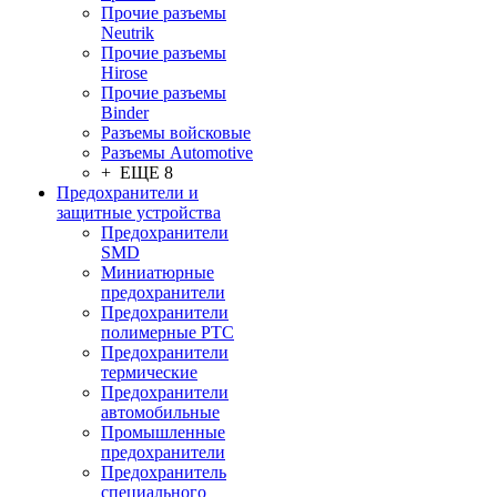
Прочие разъемы
Neutrik
Прочие разъемы
Hirose
Прочие разъемы
Binder
Разъемы войсковые
Разъeмы Automotive
+ ЕЩЕ 8
Предохранители и
защитные устройства
Предохранители
SMD
Миниатюрные
предохранители
Предохранители
полимерные PTC
Предохранители
термические
Предохранители
автомобильные
Промышленные
предохранители
Предохранитель
специального