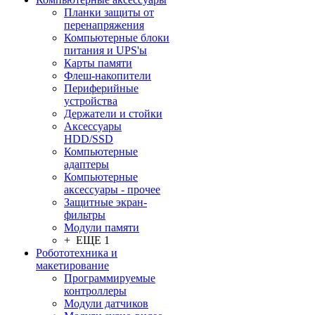
Планки защиты от
перенапряжения
Компьютерные блоки
питания и UPS'ы
Карты памяти
Флеш-накопители
Периферийные
устройства
Держатели и стойки
Аксессуары
HDD/SSD
Компьютерные
адаптеры
Компьютерные
аксессуары - прочее
Защитные экран-
фильтры
Модули памяти
+ ЕЩЕ 1
Робототехника и
макетирование
Программируемые
контроллеры
Модули датчиков