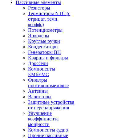
Пассивные элементы
Резисторы
Термисторы NTC (с
отрицат. темп.
коэфф.)
Потенциометры
Энкодеры
Круглые ручки
Конденсаторы
Генераторы ВН
Кварцы и фильтры
Дроссели
Компоненты
EMI/EMC
Фильтры
противопомеховые
Антенны
Варисторы
Защитные устройства
от перенапряжения
Улучшение
коэффициента
мощности
Компоненты аудио
Прочие пассивные