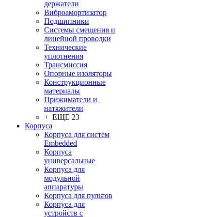
держатели
Виброамортизатор
Подшипники
Системы смещения и
линейной проводки
Технические
уплотнения
Трансмиссия
Опорные изоляторы
Конструкционные
материалы
Прижиматели и
натяжители
+ ЕЩЕ 23
Корпуса
Корпуса для систем
Embedded
Корпуса
универсальные
Корпуса для
модульной
аппаратуры
Корпуса для пультов
Корпуса для
устройств с