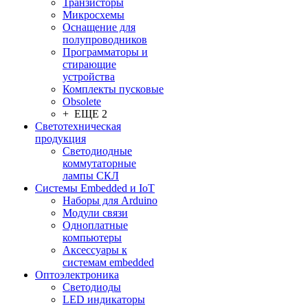
Транзисторы
Микросхемы
Оснащение для
полупроводников
Программаторы и
стирающие
устройства
Комплекты пусковые
Obsolete
+ ЕЩЕ 2
Светотехническая
продукция
Светодиодные
коммутаторные
лампы СКЛ
Системы Embedded и IoT
Наборы для Arduino
Модули связи
Одноплатные
компьютеры
Аксессуары к
системам embedded
Oптоэлектроника
Светодиоды
LED индикаторы