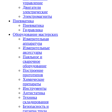
управление
Двигатели
электрические
Электромагниты
Пневматика
Пневматика
Гидравлика
Оборудование мастерских
Измерительная
аппаратура
Измерительные
аксессуары
Паяльное и
сварочное
оборудование
Построение
прототипов
Химические
препараты
Инструменты
Aнтистатика
Техника
складирования
Безопасность и
гигиена труда