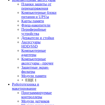
Планки защиты от
перенапряжения
Компьютерные блоки
питания и UPS'ы
Карты памяти
Флеш-накопители
Периферийные
устройства
Держатели и стойки
Аксессуары
HDD/SSD
Компьютерные
адаптеры
Компьютерные
аксессуары - прочее
Защитные экран-
фильтры
Модули памяти
+ ЕЩЕ 1
Робототехника и
макетирование
Программируемые
контроллеры
Модули датчиков