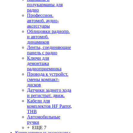
полукарманы для
радио
Профессион.
автомоб. аудио-
аксессуары
Облицовки радиопр.
и автомоб.
динамиков
Ленты, соединяющие
панель с радио
Ключи для
демонтажа
радиоприемника
Провода к устройст.
смены компакт-
дисков
Датчики заднего хода
и регистрат. движ.
Кабели для
комплектов HF Parrot,
THB
Автомобильные
ручки
+ ЕЩЕ 7
Компьютерные аксессуары