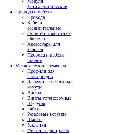
Модули
фотоэлектрические
Провода и кабели
Провода
Кабели
соединительные
Оплетки и защитные
оболочки
Аксессуары для
кабелей
Провода и кабели
прочие
Механические элементы
Профили для
светодиодов
Червячные и стяжные
хомуты
Винты
Винты установочные
Шурупы
Гайки
Резьбовые вставки
Шайбы
Заклепки
Фитинги для тросов