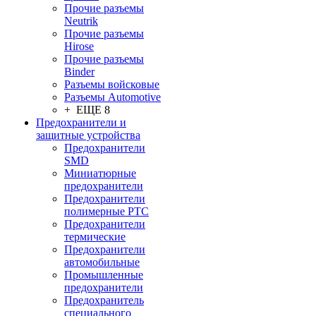
Прочие разъемы
Neutrik
Прочие разъемы
Hirose
Прочие разъемы
Binder
Разъемы войсковые
Разъeмы Automotive
+ ЕЩЕ 8
Предохранители и
защитные устройства
Предохранители
SMD
Миниатюрные
предохранители
Предохранители
полимерные PTC
Предохранители
термические
Предохранители
автомобильные
Промышленные
предохранители
Предохранитель
специального