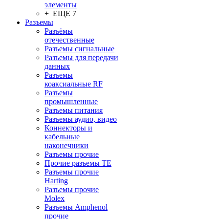
элементы
+ ЕЩЕ 7
Разъeмы
Разъёмы
отечественные
Разъeмы сигнальные
Разъeмы для передачи
данных
Разъeмы
коаксиальные RF
Разъeмы
промышленные
Разъeмы питания
Разъeмы аудио, видео
Коннекторы и
кабельные
наконечники
Разъeмы прочие
Прочие разъемы TE
Разъемы прочие
Harting
Разъемы прочие
Molex
Разъемы Amphenol
прочие