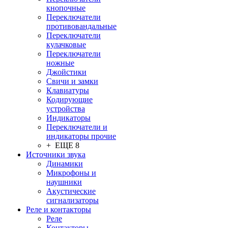
кнопочные
Переключатели
противовандальные
Переключатели
кулачковые
Переключатели
ножные
Джойстики
Свичи и замки
Клавиатуры
Кодирующие
устройства
Индикаторы
Переключатели и
индикаторы прочие
+ ЕЩЕ 8
Источники звука
Динамики
Микрофоны и
наушники
Акустические
сигнализаторы
Реле и контакторы
Реле
Контакторы