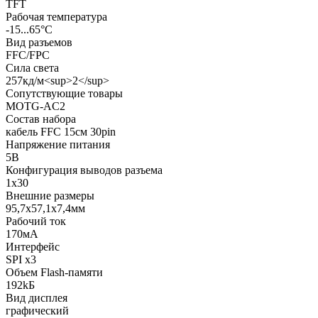
TFT
Рабочая температура
-15...65°C
Вид разъемов
FFC/FPC
Сила света
257кд/м<sup>2</sup>
Сопутствующие товары
MOTG-AC2
Состав набора
кабель FFC 15см 30pin
Напряжение питания
5В
Конфигурация выводов разъема
1x30
Внешние размеры
95,7x57,1x7,4мм
Рабочий ток
170мА
Интерфейс
SPI x3
Объем Flash-памяти
192kБ
Вид дисплея
графический