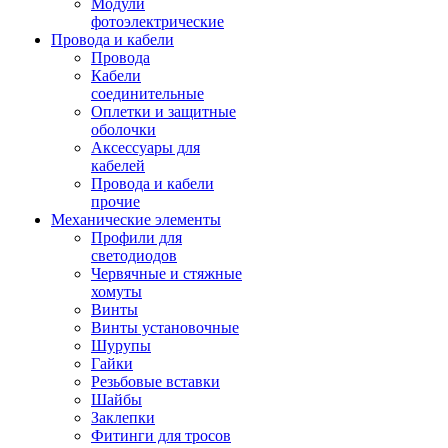
Модули
фотоэлектрические
Провода и кабели
Провода
Кабели
соединительные
Оплетки и защитные
оболочки
Аксессуары для
кабелей
Провода и кабели
прочие
Механические элементы
Профили для
светодиодов
Червячные и стяжные
хомуты
Винты
Винты установочные
Шурупы
Гайки
Резьбовые вставки
Шайбы
Заклепки
Фитинги для тросов