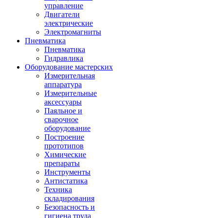
управление
Двигатели
электрические
Электромагниты
Пневматика
Пневматика
Гидравлика
Оборудование мастерских
Измерительная
аппаратура
Измерительные
аксессуары
Паяльное и
сварочное
оборудование
Построение
прототипов
Химические
препараты
Инструменты
Aнтистатика
Техника
складирования
Безопасность и
гигиена труда