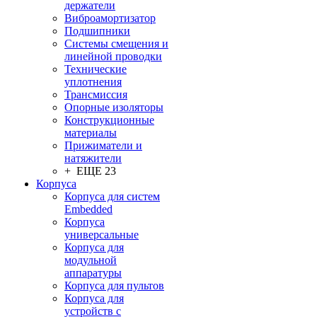
держатели
Виброамортизатор
Подшипники
Системы смещения и
линейной проводки
Технические
уплотнения
Трансмиссия
Опорные изоляторы
Конструкционные
материалы
Прижиматели и
натяжители
+ ЕЩЕ 23
Корпуса
Корпуса для систем
Embedded
Корпуса
универсальные
Корпуса для
модульной
аппаратуры
Корпуса для пультов
Корпуса для
устройств с