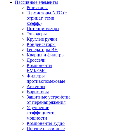
Пассивные элементы
Резисторы
Термисторы NTC (с
отрицат. темп.
коэфф.)
Потенциометры
Энкодеры
Круглые ручки
Конденсаторы
Генераторы ВН
Кварцы и фильтры
Дроссели
Компоненты
EMI/EMC
Фильтры
противопомеховые
Антенны
Варисторы
Защитные устройства
от перенапряжения
Улучшение
коэффициента
мощности
Компоненты аудио
Прочие пассивные