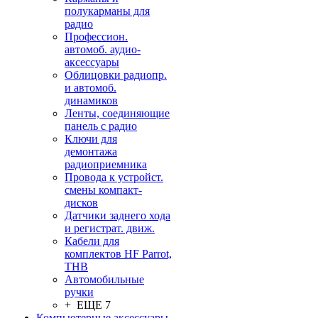
полукарманы для
радио
Профессион.
автомоб. аудио-
аксессуары
Облицовки радиопр.
и автомоб.
динамиков
Ленты, соединяющие
панель с радио
Ключи для
демонтажа
радиоприемника
Провода к устройст.
смены компакт-
дисков
Датчики заднего хода
и регистрат. движ.
Кабели для
комплектов HF Parrot,
THB
Автомобильные
ручки
+ ЕЩЕ 7
Компьютерные аксессуары