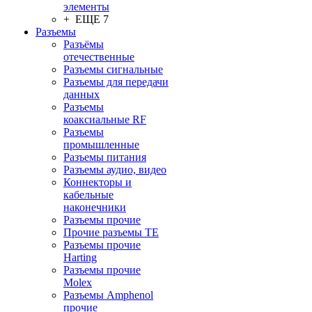
элементы
+ ЕЩЕ 7
Разъeмы
Разъёмы
отечественные
Разъeмы сигнальные
Разъeмы для передачи
данных
Разъeмы
коаксиальные RF
Разъeмы
промышленные
Разъeмы питания
Разъeмы аудио, видео
Коннекторы и
кабельные
наконечники
Разъeмы прочие
Прочие разъемы TE
Разъемы прочие
Harting
Разъемы прочие
Molex
Разъемы Amphenol
прочие