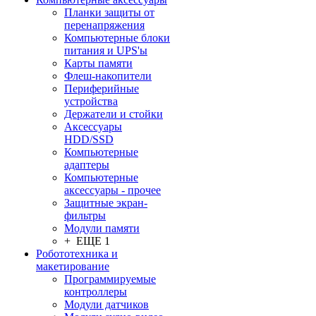
Планки защиты от
перенапряжения
Компьютерные блоки
питания и UPS'ы
Карты памяти
Флеш-накопители
Периферийные
устройства
Держатели и стойки
Аксессуары
HDD/SSD
Компьютерные
адаптеры
Компьютерные
аксессуары - прочее
Защитные экран-
фильтры
Модули памяти
+ ЕЩЕ 1
Робототехника и
макетирование
Программируемые
контроллеры
Модули датчиков