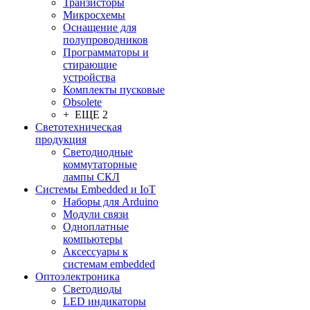
Транзисторы
Микросхемы
Оснащение для
полупроводников
Программаторы и
стирающие
устройства
Комплекты пусковые
Obsolete
+ ЕЩЕ 2
Светотехническая
продукция
Светодиодные
коммутаторные
лампы СКЛ
Системы Embedded и IoT
Наборы для Arduino
Модули связи
Одноплатные
компьютеры
Аксессуары к
системам embedded
Oптоэлектроника
Светодиоды
LED индикаторы