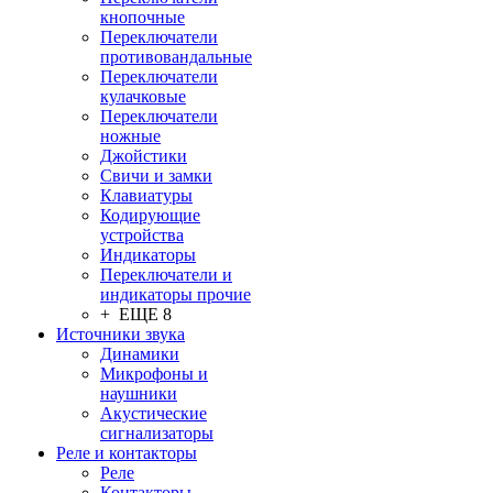
кнопочные
Переключатели
противовандальные
Переключатели
кулачковые
Переключатели
ножные
Джойстики
Свичи и замки
Клавиатуры
Кодирующие
устройства
Индикаторы
Переключатели и
индикаторы прочие
+ ЕЩЕ 8
Источники звука
Динамики
Микрофоны и
наушники
Акустические
сигнализаторы
Реле и контакторы
Реле
Контакторы