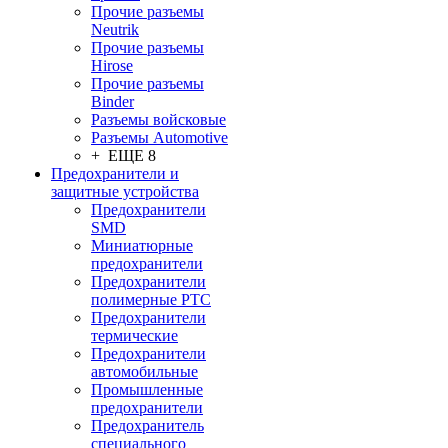
Прочие разъемы
Neutrik
Прочие разъемы
Hirose
Прочие разъемы
Binder
Разъемы войсковые
Разъeмы Automotive
+ ЕЩЕ 8
Предохранители и
защитные устройства
Предохранители
SMD
Миниатюрные
предохранители
Предохранители
полимерные PTC
Предохранители
термические
Предохранители
автомобильные
Промышленные
предохранители
Предохранитель
специального