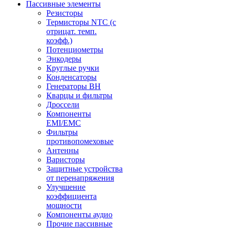
Пассивные элементы
Резисторы
Термисторы NTC (с
отрицат. темп.
коэфф.)
Потенциометры
Энкодеры
Круглые ручки
Конденсаторы
Генераторы ВН
Кварцы и фильтры
Дроссели
Компоненты
EMI/EMC
Фильтры
противопомеховые
Антенны
Варисторы
Защитные устройства
от перенапряжения
Улучшение
коэффициента
мощности
Компоненты аудио
Прочие пассивные