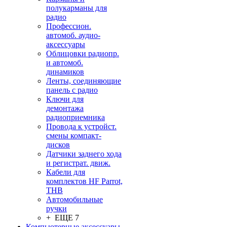
полукарманы для
радио
Профессион.
автомоб. аудио-
аксессуары
Облицовки радиопр.
и автомоб.
динамиков
Ленты, соединяющие
панель с радио
Ключи для
демонтажа
радиоприемника
Провода к устройст.
смены компакт-
дисков
Датчики заднего хода
и регистрат. движ.
Кабели для
комплектов HF Parrot,
THB
Автомобильные
ручки
+ ЕЩЕ 7
Компьютерные аксессуары