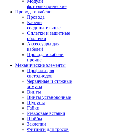
Модули
фотоэлектрические
Провода и кабели
Провода
Кабели
соединительные
Оплетки и защитные
оболочки
Аксессуары для
кабелей
Провода и кабели
прочие
Механические элементы
Профили для
светодиодов
Червячные и стяжные
хомуты
Винты
Винты установочные
Шурупы
Гайки
Резьбовые вставки
Шайбы
Заклепки
Фитинги для тросов