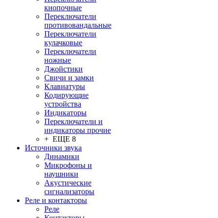
кнопочные
Переключатели
противовандальные
Переключатели
кулачковые
Переключатели
ножные
Джойстики
Свичи и замки
Клавиатуры
Кодирующие
устройства
Индикаторы
Переключатели и
индикаторы прочие
+ ЕЩЕ 8
Источники звука
Динамики
Микрофоны и
наушники
Акустические
сигнализаторы
Реле и контакторы
Реле
Контакторы