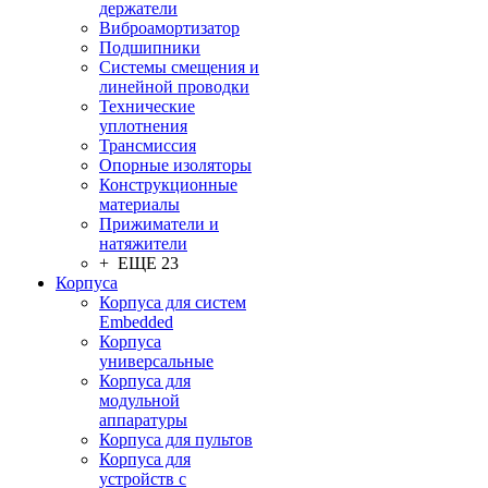
держатели
Виброамортизатор
Подшипники
Системы смещения и
линейной проводки
Технические
уплотнения
Трансмиссия
Опорные изоляторы
Конструкционные
материалы
Прижиматели и
натяжители
+ ЕЩЕ 23
Корпуса
Корпуса для систем
Embedded
Корпуса
универсальные
Корпуса для
модульной
аппаратуры
Корпуса для пультов
Корпуса для
устройств с