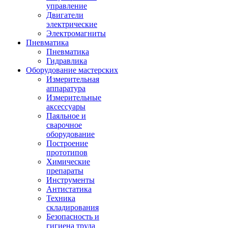
управление
Двигатели
электрические
Электромагниты
Пневматика
Пневматика
Гидравлика
Оборудование мастерских
Измерительная
аппаратура
Измерительные
аксессуары
Паяльное и
сварочное
оборудование
Построение
прототипов
Химические
препараты
Инструменты
Aнтистатика
Техника
складирования
Безопасность и
гигиена труда