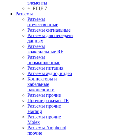
элементы
+ ЕЩЕ 7
Разъeмы
Разъёмы
отечественные
Разъeмы сигнальные
Разъeмы для передачи
данных
Разъeмы
коаксиальные RF
Разъeмы
промышленные
Разъeмы питания
Разъeмы аудио, видео
Коннекторы и
кабельные
наконечники
Разъeмы прочие
Прочие разъемы TE
Разъемы прочие
Harting
Разъемы прочие
Molex
Разъемы Amphenol
прочие