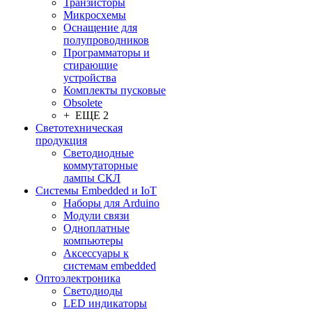
Транзисторы
Микросхемы
Оснащение для
полупроводников
Программаторы и
стирающие
устройства
Комплекты пусковые
Obsolete
+ ЕЩЕ 2
Светотехническая
продукция
Светодиодные
коммутаторные
лампы СКЛ
Системы Embedded и IoT
Наборы для Arduino
Модули связи
Одноплатные
компьютеры
Аксессуары к
системам embedded
Oптоэлектроника
Светодиоды
LED индикаторы