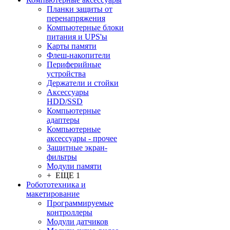
Планки защиты от
перенапряжения
Компьютерные блоки
питания и UPS'ы
Карты памяти
Флеш-накопители
Периферийные
устройства
Держатели и стойки
Аксессуары
HDD/SSD
Компьютерные
адаптеры
Компьютерные
аксессуары - прочее
Защитные экран-
фильтры
Модули памяти
+ ЕЩЕ 1
Робототехника и
макетирование
Программируемые
контроллеры
Модули датчиков