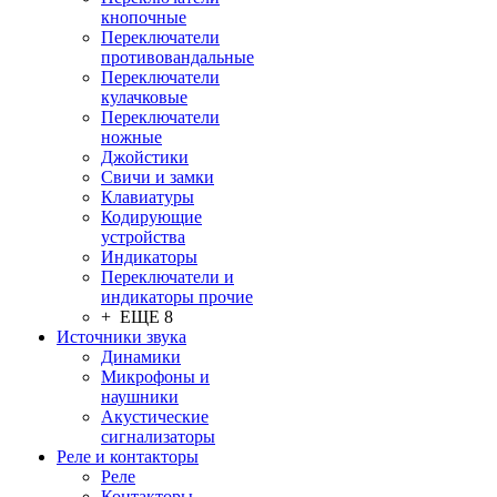
кнопочные
Переключатели
противовандальные
Переключатели
кулачковые
Переключатели
ножные
Джойстики
Свичи и замки
Клавиатуры
Кодирующие
устройства
Индикаторы
Переключатели и
индикаторы прочие
+ ЕЩЕ 8
Источники звука
Динамики
Микрофоны и
наушники
Акустические
сигнализаторы
Реле и контакторы
Реле
Контакторы