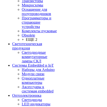
Транзисторы
Микросхемы
Оснащение для
полупроводников
Программаторы и
стирающие
устройства
Комплекты пусковые
Obsolete
+ ЕЩЕ 2
Светотехническая
продукция
Светодиодные
коммутаторные
лампы СКЛ
Системы Embedded и IoT
Наборы для Arduino
Модули связи
Одноплатные
компьютеры
Аксессуары к
системам embedded
Oптоэлектроника
Светодиоды
LED индикаторы