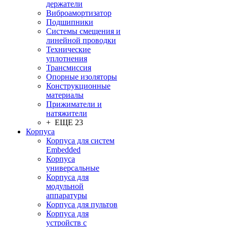
держатели
Виброамортизатор
Подшипники
Системы смещения и
линейной проводки
Технические
уплотнения
Трансмиссия
Опорные изоляторы
Конструкционные
материалы
Прижиматели и
натяжители
+ ЕЩЕ 23
Корпуса
Корпуса для систем
Embedded
Корпуса
универсальные
Корпуса для
модульной
аппаратуры
Корпуса для пультов
Корпуса для
устройств с