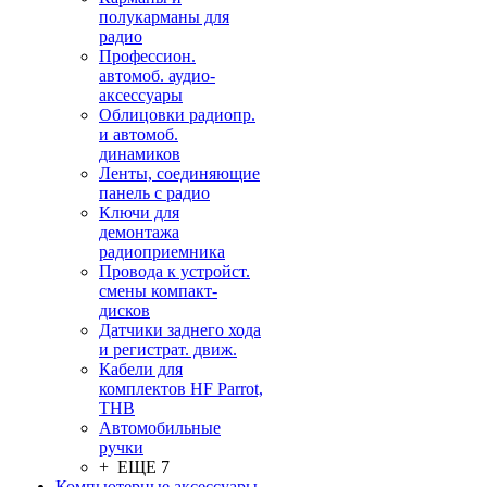
полукарманы для
радио
Профессион.
автомоб. аудио-
аксессуары
Облицовки радиопр.
и автомоб.
динамиков
Ленты, соединяющие
панель с радио
Ключи для
демонтажа
радиоприемника
Провода к устройст.
смены компакт-
дисков
Датчики заднего хода
и регистрат. движ.
Кабели для
комплектов HF Parrot,
THB
Автомобильные
ручки
+ ЕЩЕ 7
Компьютерные аксессуары