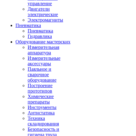
управление
Двигатели
электрические
Электромагниты
Пневматика
Пневматика
Гидравлика
Оборудование мастерских
Измерительная
аппаратура
Измерительные
аксессуары
Паяльное и
сварочное
оборудование
Построение
прототипов
Химические
препараты
Инструменты
Aнтистатика
Техника
складирования
Безопасность и
гигиена труда