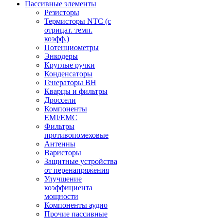
Пассивные элементы
Резисторы
Термисторы NTC (с
отрицат. темп.
коэфф.)
Потенциометры
Энкодеры
Круглые ручки
Конденсаторы
Генераторы ВН
Кварцы и фильтры
Дроссели
Компоненты
EMI/EMC
Фильтры
противопомеховые
Антенны
Варисторы
Защитные устройства
от перенапряжения
Улучшение
коэффициента
мощности
Компоненты аудио
Прочие пассивные