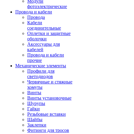
Модули
фотоэлектрические
Провода и кабели
Провода
Кабели
соединительные
Оплетки и защитные
оболочки
Аксессуары для
кабелей
Провода и кабели
прочие
Механические элементы
Профили для
светодиодов
Червячные и стяжные
хомуты
Винты
Винты установочные
Шурупы
Гайки
Резьбовые вставки
Шайбы
Заклепки
Фитинги для тросов