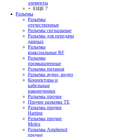
элементы
+ ЕЩЕ 7
Разъeмы
Разъёмы
отечественные
Разъeмы сигнальные
Разъeмы для передачи
данных
Разъeмы
коаксиальные RF
Разъeмы
промышленные
Разъeмы питания
Разъeмы аудио, видео
Коннекторы и
кабельные
наконечники
Разъeмы прочие
Прочие разъемы TE
Разъемы прочие
Harting
Разъемы прочие
Molex
Разъемы Amphenol
прочие