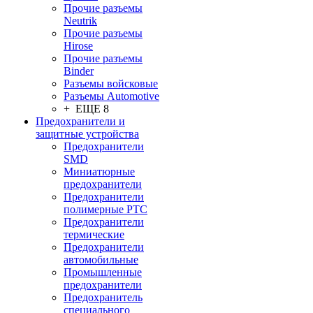
Прочие разъемы
Neutrik
Прочие разъемы
Hirose
Прочие разъемы
Binder
Разъемы войсковые
Разъeмы Automotive
+ ЕЩЕ 8
Предохранители и
защитные устройства
Предохранители
SMD
Миниатюрные
предохранители
Предохранители
полимерные PTC
Предохранители
термические
Предохранители
автомобильные
Промышленные
предохранители
Предохранитель
специального