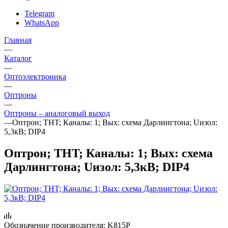
Telegram
WhatsApp
Главная
—
Каталог
—
Oптоэлектроника
—
Оптроны
—
Оптроны – аналоговый выход
—
Оптрон; THT; Каналы: 1; Вых: схема Дарлингтона; Uизол:
5,3кВ; DIP4
Оптрон; THT; Каналы: 1; Вых: схема
Дарлингтона; Uизол: 5,3кВ; DIP4
Обозначение производителя:
K815P