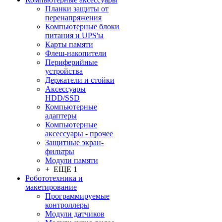
Планки защиты от
перенапряжения
Компьютерные блоки
питания и UPS'ы
Карты памяти
Флеш-накопители
Периферийные
устройства
Держатели и стойки
Аксессуары
HDD/SSD
Компьютерные
адаптеры
Компьютерные
аксессуары - прочее
Защитные экран-
фильтры
Модули памяти
+ ЕЩЕ 1
Робототехника и
макетирование
Программируемые
контроллеры
Модули датчиков