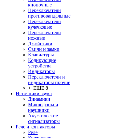
кнопочные
Переключатели
противовандальные
Переключатели
кулачковые
Переключатели
ножные
Джойстики
Свичи и замки
Клавиатуры
Кодирующие
устройства
Индикаторы
Переключатели и
индикаторы прочие
+ ЕЩЕ 8
Источники звука
Динамики
Микрофоны и
наушники
Акустические
сигнализаторы
Реле и контакторы
Реле
Контакторы