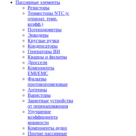
Пассивные элементы
Резисторы
Термисторы NTC (с
отрицат. темп.
коэфф.)
Потенциометры
Энкодеры
Круглые ручки
Конденсаторы
Генераторы ВН
Кварцы и фильтры
Дроссели
Компоненты
EMI/EMC
Фильтры
противопомеховые
Антенны
Варисторы
Защитные устройства
от перенапряжения
Улучшение
коэффициента
мощности
Компоненты аудио
Прочие пассивные