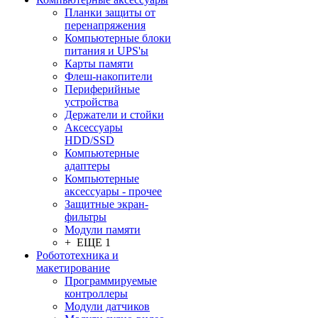
Планки защиты от
перенапряжения
Компьютерные блоки
питания и UPS'ы
Карты памяти
Флеш-накопители
Периферийные
устройства
Держатели и стойки
Аксессуары
HDD/SSD
Компьютерные
адаптеры
Компьютерные
аксессуары - прочее
Защитные экран-
фильтры
Модули памяти
+ ЕЩЕ 1
Робототехника и
макетирование
Программируемые
контроллеры
Модули датчиков