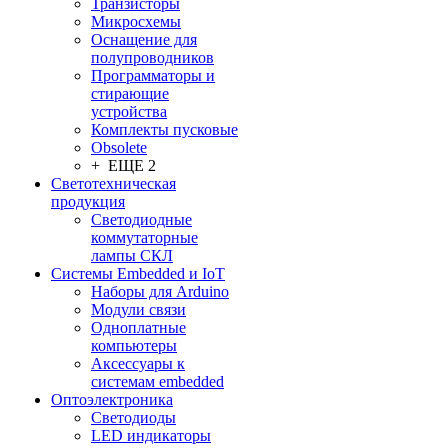
Транзисторы
Микросхемы
Оснащение для
полупроводников
Программаторы и
стирающие
устройства
Комплекты пусковые
Obsolete
+ ЕЩЕ 2
Светотехническая
продукция
Светодиодные
коммутаторные
лампы СКЛ
Системы Embedded и IoT
Наборы для Arduino
Модули связи
Одноплатные
компьютеры
Аксессуары к
системам embedded
Oптоэлектроника
Светодиоды
LED индикаторы