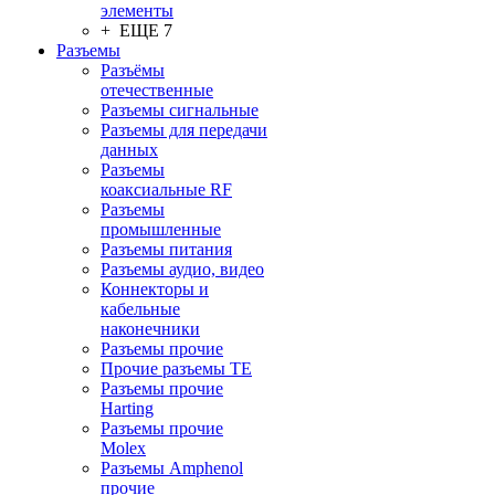
элементы
+ ЕЩЕ 7
Разъeмы
Разъёмы
отечественные
Разъeмы сигнальные
Разъeмы для передачи
данных
Разъeмы
коаксиальные RF
Разъeмы
промышленные
Разъeмы питания
Разъeмы аудио, видео
Коннекторы и
кабельные
наконечники
Разъeмы прочие
Прочие разъемы TE
Разъемы прочие
Harting
Разъемы прочие
Molex
Разъемы Amphenol
прочие