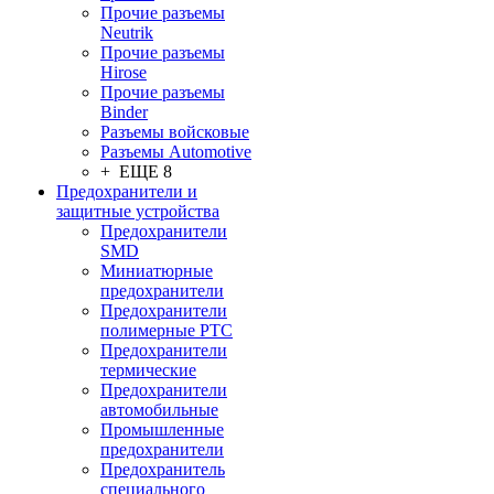
Прочие разъемы
Neutrik
Прочие разъемы
Hirose
Прочие разъемы
Binder
Разъемы войсковые
Разъeмы Automotive
+ ЕЩЕ 8
Предохранители и
защитные устройства
Предохранители
SMD
Миниатюрные
предохранители
Предохранители
полимерные PTC
Предохранители
термические
Предохранители
автомобильные
Промышленные
предохранители
Предохранитель
специального