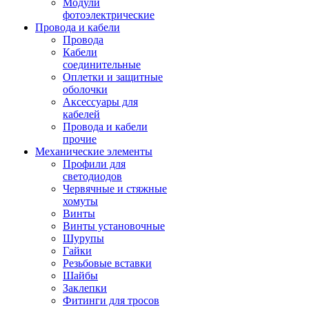
Модули
фотоэлектрические
Провода и кабели
Провода
Кабели
соединительные
Оплетки и защитные
оболочки
Аксессуары для
кабелей
Провода и кабели
прочие
Механические элементы
Профили для
светодиодов
Червячные и стяжные
хомуты
Винты
Винты установочные
Шурупы
Гайки
Резьбовые вставки
Шайбы
Заклепки
Фитинги для тросов