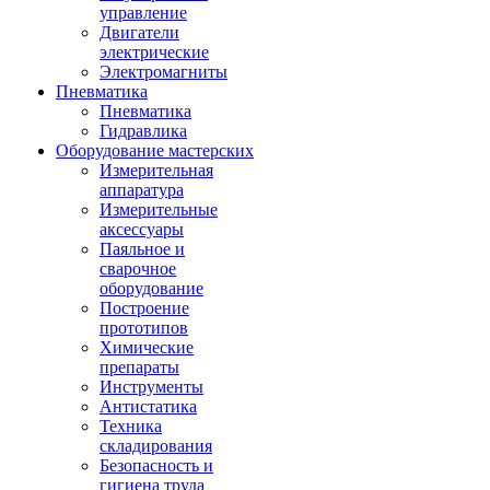
управление
Двигатели
электрические
Электромагниты
Пневматика
Пневматика
Гидравлика
Оборудование мастерских
Измерительная
аппаратура
Измерительные
аксессуары
Паяльное и
сварочное
оборудование
Построение
прототипов
Химические
препараты
Инструменты
Aнтистатика
Техника
складирования
Безопасность и
гигиена труда