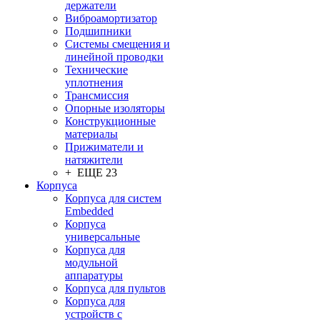
держатели
Виброамортизатор
Подшипники
Системы смещения и
линейной проводки
Технические
уплотнения
Трансмиссия
Опорные изоляторы
Конструкционные
материалы
Прижиматели и
натяжители
+ ЕЩЕ 23
Корпуса
Корпуса для систем
Embedded
Корпуса
универсальные
Корпуса для
модульной
аппаратуры
Корпуса для пультов
Корпуса для
устройств с