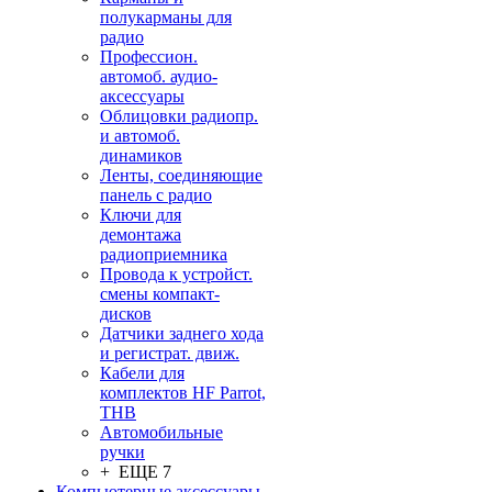
полукарманы для
радио
Профессион.
автомоб. аудио-
аксессуары
Облицовки радиопр.
и автомоб.
динамиков
Ленты, соединяющие
панель с радио
Ключи для
демонтажа
радиоприемника
Провода к устройст.
смены компакт-
дисков
Датчики заднего хода
и регистрат. движ.
Кабели для
комплектов HF Parrot,
THB
Автомобильные
ручки
+ ЕЩЕ 7
Компьютерные аксессуары