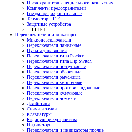
Предохранитель специального назначения
Комплекты предохранителей
Гнезда предохранительные
Термисторы PTC
Защитные устройства
+ ЕЩЕ 1
Переключатели и индикаторы
Микропереключатели
Переключатели панельные
Пульты управления
Переключатели типа Rocker
Переключатели типа Dip-Switch
Переключатели ползунковые
Переключатели оборотные
Переключатели рычажные
Переключатели кнопочные
Переключатели противовандальные
Переключатели кулачковые
Переключатели ножные
Джойстики
Свичи и замки
Клавиатуры
Кодирующие устройства
Индикаторы
Переключатели и индикаторы прочие