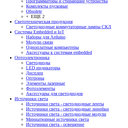
Программаторы и стирающие устройства
Комплекты пусковые
Obsolete
+ ЕЩЕ 2
Светотехническая продукция
Светодиодные коммутаторные лампы СКЛ
Системы Embedded и IoT
Наборы для Arduino
Модули связи
Одноплатные компьютеры
Аксессуары к системам embedded
Oптоэлектроника
Светодиоды
LED индикаторы
Дисплеи
Оптроны
Элементы лазерные
Фотоэлементы
Аксессуары для светодиодов
Источники света
Источники света - светодиодные ленты
Источники света - светодиодные линейки
Источники света - светодиодные модули
Миниатюрные источники света
Источники света - освещение