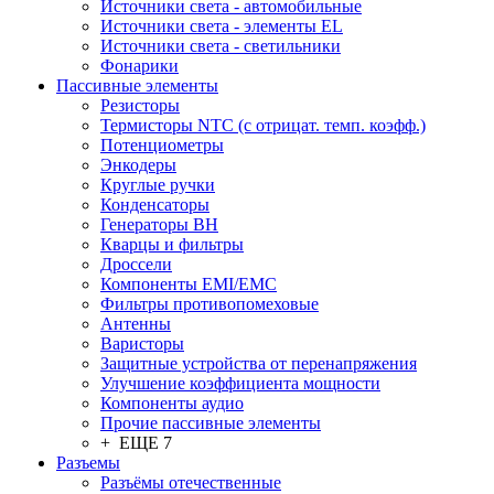
Источники света - автомобильные
Источники света - элементы EL
Источники света - светильники
Фонарики
Пассивные элементы
Резисторы
Термисторы NTC (с отрицат. темп. коэфф.)
Потенциометры
Энкодеры
Круглые ручки
Конденсаторы
Генераторы ВН
Кварцы и фильтры
Дроссели
Компоненты EMI/EMC
Фильтры противопомеховые
Антенны
Варисторы
Защитные устройства от перенапряжения
Улучшение коэффициента мощности
Компоненты аудио
Прочие пассивные элементы
+ ЕЩЕ 7
Разъeмы
Разъёмы отечественные