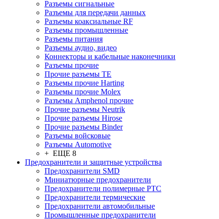
Разъeмы сигнальные
Разъeмы для передачи данных
Разъeмы коаксиальные RF
Разъeмы промышленные
Разъeмы питания
Разъeмы аудио, видео
Коннекторы и кабельные наконечники
Разъeмы прочие
Прочие разъемы TE
Разъемы прочие Harting
Разъемы прочие Molex
Разъемы Amphenol прочие
Прочие разъемы Neutrik
Прочие разъемы Hirose
Прочие разъемы Binder
Разъемы войсковые
Разъeмы Automotive
+ ЕЩЕ 8
Предохранители и защитные устройства
Предохранители SMD
Миниатюрные предохранители
Предохранители полимерные PTC
Предохранители термические
Предохранители автомобильные
Промышленные предохранители