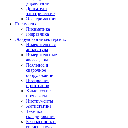
управление
Двигатели
электрические
Электромагниты
Пневматика
Пневматика
Гидравлика
Оборудование мастерских
Измерительная
аппаратура
Измерительные
аксессуары
Паяльное и
сварочное
оборудование
Построение
прототипов
Химические
препараты
Инструменты
Aнтистатика
Техника
складирования
Безопасность и
гигиена труда