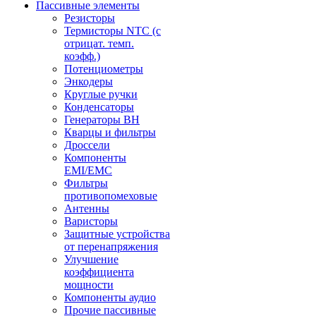
Пассивные элементы
Резисторы
Термисторы NTC (с
отрицат. темп.
коэфф.)
Потенциометры
Энкодеры
Круглые ручки
Конденсаторы
Генераторы ВН
Кварцы и фильтры
Дроссели
Компоненты
EMI/EMC
Фильтры
противопомеховые
Антенны
Варисторы
Защитные устройства
от перенапряжения
Улучшение
коэффициента
мощности
Компоненты аудио
Прочие пассивные