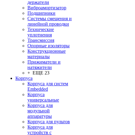
держатели
Виброамортизатор
Подшипники
Системы смещения и
линейной проводки
Технические
уплотнения
Трансмиссия
Опорные изоляторы
Конструкционные
материалы
Прижиматели и
натяжители
+ ЕЩЕ 23
Корпуса
Корпуса для систем
Embedded
Корпуса
универсальные
Корпуса для
модульной
аппаратуры
Корпуса для пультов
Корпуса для
устройств с