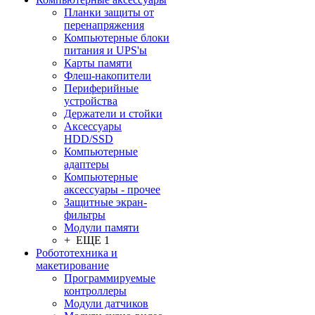
Планки защиты от
перенапряжения
Компьютерные блоки
питания и UPS'ы
Карты памяти
Флеш-накопители
Периферийные
устройства
Держатели и стойки
Аксессуары
HDD/SSD
Компьютерные
адаптеры
Компьютерные
аксессуары - прочее
Защитные экран-
фильтры
Модули памяти
+ ЕЩЕ 1
Робототехника и
макетирование
Программируемые
контроллеры
Модули датчиков