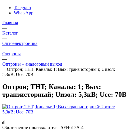
Telegram
WhatsApp
Главная
—
Каталог
—
Oптоэлектроника
—
Оптроны
—
Оптроны – аналоговый выход
—
Оптрон; THT; Каналы: 1; Вых: транзисторный; Uизол:
5,3кВ; Uce: 70В
Оптрон; THT; Каналы: 1; Вых:
транзисторный; Uизол: 5,3кВ; Uce: 70В
Обозначение производителя:
SFH617A-4