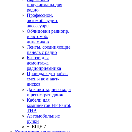
полукарманы для
радио
Профессион.
автомоб. аудио-
аксессуары
Облицовки радиопр.
и автомоб.
динамиков
Ленты, соединяющие
панель с радио
Ключи для
демонтажа
радиоприемника
Провода к устройст.
смены компакт-
дисков
Датчики заднего хода
и регистрат. движ.
Кабели для
комплектов HF Parrot,
THB
Автомобильные
ручки
+ ЕЩЕ 7
Компьютерные аксессуары