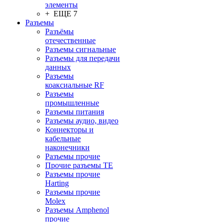
элементы
+ ЕЩЕ 7
Разъeмы
Разъёмы
отечественные
Разъeмы сигнальные
Разъeмы для передачи
данных
Разъeмы
коаксиальные RF
Разъeмы
промышленные
Разъeмы питания
Разъeмы аудио, видео
Коннекторы и
кабельные
наконечники
Разъeмы прочие
Прочие разъемы TE
Разъемы прочие
Harting
Разъемы прочие
Molex
Разъемы Amphenol
прочие