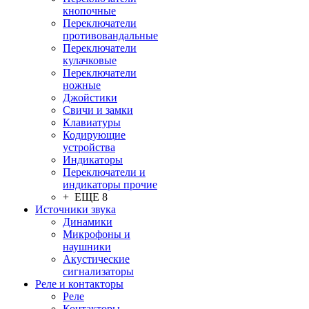
кнопочные
Переключатели
противовандальные
Переключатели
кулачковые
Переключатели
ножные
Джойстики
Свичи и замки
Клавиатуры
Кодирующие
устройства
Индикаторы
Переключатели и
индикаторы прочие
+ ЕЩЕ 8
Источники звука
Динамики
Микрофоны и
наушники
Акустические
сигнализаторы
Реле и контакторы
Реле
Контакторы