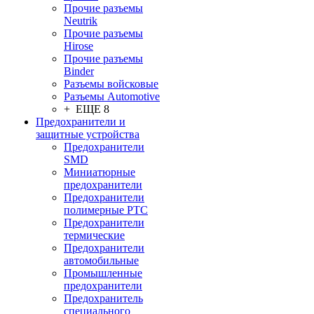
Прочие разъемы
Neutrik
Прочие разъемы
Hirose
Прочие разъемы
Binder
Разъемы войсковые
Разъeмы Automotive
+ ЕЩЕ 8
Предохранители и
защитные устройства
Предохранители
SMD
Миниатюрные
предохранители
Предохранители
полимерные PTC
Предохранители
термические
Предохранители
автомобильные
Промышленные
предохранители
Предохранитель
специального