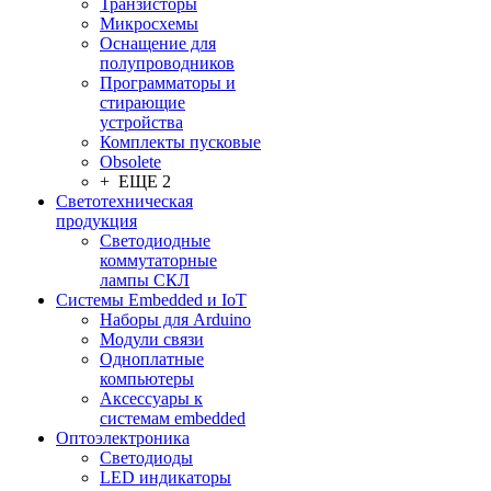
Транзисторы
Микросхемы
Оснащение для
полупроводников
Программаторы и
стирающие
устройства
Комплекты пусковые
Obsolete
+ ЕЩЕ 2
Светотехническая
продукция
Светодиодные
коммутаторные
лампы СКЛ
Системы Embedded и IoT
Наборы для Arduino
Модули связи
Одноплатные
компьютеры
Аксессуары к
системам embedded
Oптоэлектроника
Светодиоды
LED индикаторы