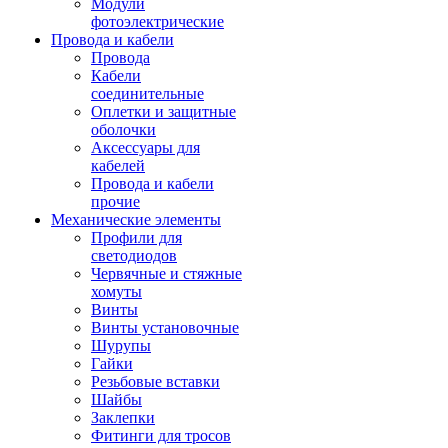
Модули
фотоэлектрические
Провода и кабели
Провода
Кабели
соединительные
Оплетки и защитные
оболочки
Аксессуары для
кабелей
Провода и кабели
прочие
Механические элементы
Профили для
светодиодов
Червячные и стяжные
хомуты
Винты
Винты установочные
Шурупы
Гайки
Резьбовые вставки
Шайбы
Заклепки
Фитинги для тросов