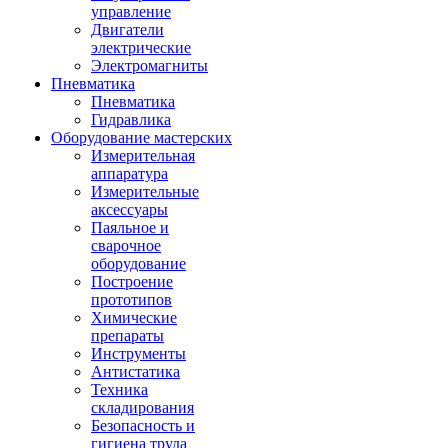
управление
Двигатели
электрические
Электромагниты
Пневматика
Пневматика
Гидравлика
Оборудование мастерских
Измерительная
аппаратура
Измерительные
аксессуары
Паяльное и
сварочное
оборудование
Построение
прототипов
Химические
препараты
Инструменты
Aнтистатика
Техника
складирования
Безопасность и
гигиена труда