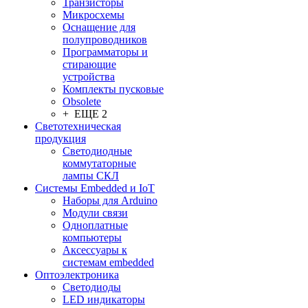
Транзисторы
Микросхемы
Оснащение для
полупроводников
Программаторы и
стирающие
устройства
Комплекты пусковые
Obsolete
+ ЕЩЕ 2
Светотехническая
продукция
Светодиодные
коммутаторные
лампы СКЛ
Системы Embedded и IoT
Наборы для Arduino
Модули связи
Одноплатные
компьютеры
Аксессуары к
системам embedded
Oптоэлектроника
Светодиоды
LED индикаторы