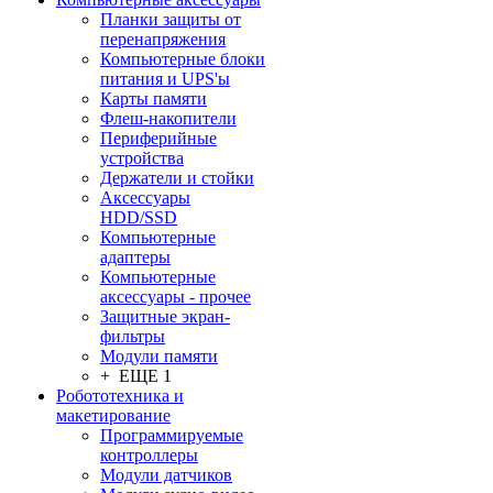
Планки защиты от
перенапряжения
Компьютерные блоки
питания и UPS'ы
Карты памяти
Флеш-накопители
Периферийные
устройства
Держатели и стойки
Аксессуары
HDD/SSD
Компьютерные
адаптеры
Компьютерные
аксессуары - прочее
Защитные экран-
фильтры
Модули памяти
+ ЕЩЕ 1
Робототехника и
макетирование
Программируемые
контроллеры
Модули датчиков