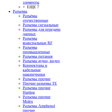
элементы
+ ЕЩЕ 7
Разъeмы
Разъёмы
отечественные
Разъeмы сигнальные
Разъeмы для передачи
данных
Разъeмы
коаксиальные RF
Разъeмы
промышленные
Разъeмы питания
Разъeмы аудио, видео
Коннекторы и
кабельные
наконечники
Разъeмы прочие
Прочие разъемы TE
Разъемы прочие
Harting
Разъемы прочие
Molex
Разъемы Amphenol
прочие