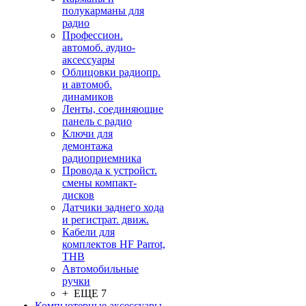
полукарманы для
радио
Профессион.
автомоб. аудио-
аксессуары
Облицовки радиопр.
и автомоб.
динамиков
Ленты, соединяющие
панель с радио
Ключи для
демонтажа
радиоприемника
Провода к устройст.
смены компакт-
дисков
Датчики заднего хода
и регистрат. движ.
Кабели для
комплектов HF Parrot,
THB
Автомобильные
ручки
+ ЕЩЕ 7
Компьютерные аксессуары