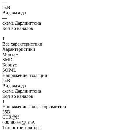
—
5кВ
Вид выхода
—
схема Дарлингтона
Кол-во каналов
—
1
Все характеристики
Характеристики
Монтаж
SMD
Корпус
SOP4L
Напряжение изоляции
5кВ
Вид выхода
схема Дарлингтона
Кол-во каналов
1
Напряжение коллектор-эмиттер
35В
CTR@If
600-800%@1mA
Тип оптоизолятора