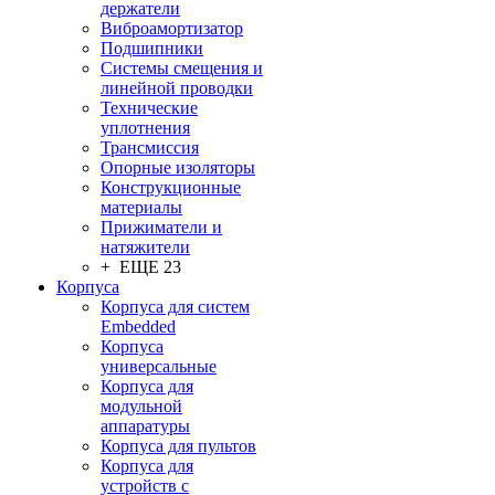
держатели
Виброамортизатор
Подшипники
Системы смещения и
линейной проводки
Технические
уплотнения
Трансмиссия
Опорные изоляторы
Конструкционные
материалы
Прижиматели и
натяжители
+ ЕЩЕ 23
Корпуса
Корпуса для систем
Embedded
Корпуса
универсальные
Корпуса для
модульной
аппаратуры
Корпуса для пультов
Корпуса для
устройств с