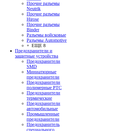
Прочие разъемы
Neutrik
Прочие разъемы
Hirose
Прочие разъемы
Binder
Разъемы войсковые
Разъeмы Automotive
+ ЕЩЕ 8
Предохранители и
защитные устройства
Предохранители
SMD
Миниатюрные
предохранители
Предохранители
полимерные PTC
Предохранители
термические
Предохранители
автомобильные
Промышленные
предохранители
Предохранитель
специального