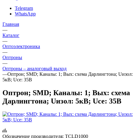
Telegram
WhatsApp
Главная
—
Каталог
—
Oптоэлектроника
—
Оптроны
—
Оптроны – аналоговый выход
—
Оптрон; SMD; Каналы: 1; Вых: схема Дарлингтона; Uизол:
5кВ; Uce: 35В
Оптрон; SMD; Каналы: 1; Вых: схема
Дарлингтона; Uизол: 5кВ; Uce: 35В
Обозначение производителя:
TCLD1000