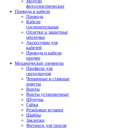
Модули
фотоэлектрические
Провода и кабели
Провода
Кабели
соединительные
Оплетки и защитные
оболочки
Аксессуары для
кабелей
Провода и кабели
прочие
Механические элементы
Профили для
светодиодов
Червячные и стяжные
хомуты
Винты
Винты установочные
Шурупы
Гайки
Резьбовые вставки
Шайбы
Заклепки
Фитинги для тросов