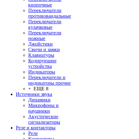
кнопочные
Переключатели
противовандальные
Переключатели
кулачковые
Переключатели
ножные
Джойстики
Свичи и замки
Клавиатуры
Кодирующие
устройства
Индикаторы
Переключатели и
индикаторы прочие
+ ЕЩЕ 8
Источники звука
Динамики
Микрофоны и
наушники
Акустические
сигнализаторы
Реле и контакторы
Реле
Контакторы