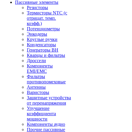
Пассивные элементы
Резисторы
Термисторы NTC (с
отрицат. темп.
коэфф.)
Потенциометры
Энкодеры
Круглые ручки
Конденсаторы
Генераторы ВН
Кварцы и фильтры
Дроссели
Компоненты
EMI/EMC
Фильтры
противопомеховые
Антенны
Варисторы
Защитные устройства
от перенапряжения
Улучшение
коэффициента
мощности
Компоненты аудио
Прочие пассивные