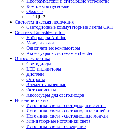
Программаторы и стирающие устройства
Комплекты пусковые
Obsolete
+ ЕЩЕ 2
Светотехническая продукция
Светодиодные коммутаторные лампы СКЛ
Системы Embedded и IoT
Наборы для Arduino
Модули связи
Одноплатные компьютеры
Аксессуары к системам embedded
Oптоэлектроника
Светодиоды
LED индикаторы
Дисплеи
Оптроны
Элементы лазерные
Фотоэлементы
Аксессуары для светодиодов
Источники света
Источники света - светодиодные ленты
Источники света - светодиодные линейки
Источники света - светодиодные модули
Миниатюрные источники света
Источники света - освещение