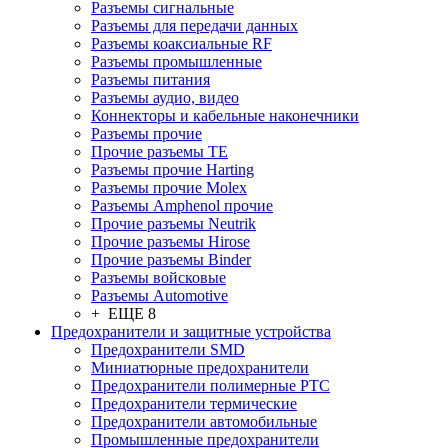
Разъeмы сигнальные
Разъeмы для передачи данных
Разъeмы коаксиальные RF
Разъeмы промышленные
Разъeмы питания
Разъeмы аудио, видео
Коннекторы и кабельные наконечники
Разъeмы прочие
Прочие разъемы TE
Разъемы прочие Harting
Разъемы прочие Molex
Разъемы Amphenol прочие
Прочие разъемы Neutrik
Прочие разъемы Hirose
Прочие разъемы Binder
Разъемы войсковые
Разъeмы Automotive
+ ЕЩЕ 8
Предохранители и защитные устройства
Предохранители SMD
Миниатюрные предохранители
Предохранители полимерные PTC
Предохранители термические
Предохранители автомобильные
Промышленные предохранители