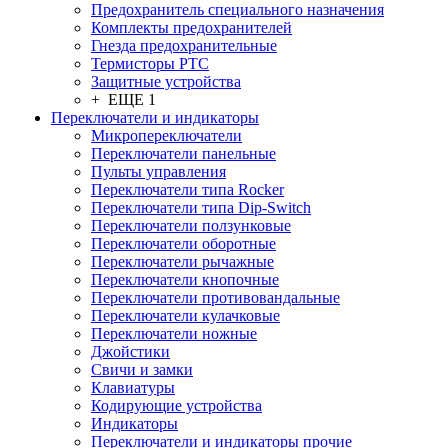
Предохранитель специального назначения
Комплекты предохранителей
Гнезда предохранительные
Термисторы PTC
Защитные устройства
+ ЕЩЕ 1
Переключатели и индикаторы
Микропереключатели
Переключатели панельные
Пульты управления
Переключатели типа Rocker
Переключатели типа Dip-Switch
Переключатели ползунковые
Переключатели оборотные
Переключатели рычажные
Переключатели кнопочные
Переключатели противовандальные
Переключатели кулачковые
Переключатели ножные
Джойстики
Свичи и замки
Клавиатуры
Кодирующие устройства
Индикаторы
Переключатели и индикаторы прочие