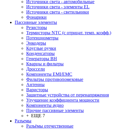
Источники света - автомобильные
Источники света - элементы EL
Источники света - светильники
Фонарики
Пассивные элементы
Резисторы
Термисторы NTC (с отрицат. темп. коэфф.)
Потенциометры
Энкодеры
Круглые ручки
Конденсаторы
Генераторы ВН
Кварцы и фильтры
Дроссели
Компоненты EMI/EMC
Фильтры противопомеховые
Антенны
Варисторы
Защитные устройства от перенапряжения
Улучшение коэффициента мощности
Компоненты аудио
Прочие пассивные элементы
+ ЕЩЕ 7
Разъeмы
Разъёмы отечественные