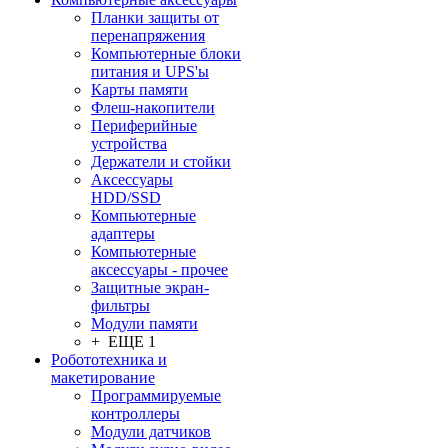
Планки защиты от
перенапряжения
Компьютерные блоки
питания и UPS'ы
Карты памяти
Флеш-накопители
Периферийные
устройства
Держатели и стойки
Аксессуары
HDD/SSD
Компьютерные
адаптеры
Компьютерные
аксессуары - прочее
Защитные экран-
фильтры
Модули памяти
+ ЕЩЕ 1
Робототехника и
макетирование
Программируемые
контроллеры
Модули датчиков