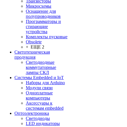
Транзисторы
Микросхемы
Оснащение для
полупроводников
Программаторы и
стирающие
устройства
Комплекты пусковые
Obsolete
+ ЕЩЕ 2
Светотехническая
продукция
Светодиодные
коммутаторные
лампы СКЛ
Системы Embedded и IoT
Наборы для Arduino
Модули связи
Одноплатные
компьютеры
Аксессуары к
системам embedded
Oптоэлектроника
Светодиоды
LED индикаторы