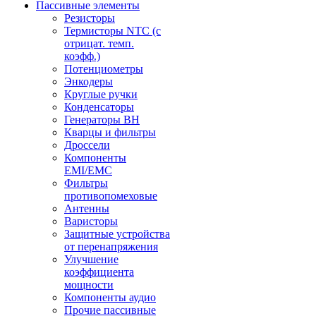
Пассивные элементы
Резисторы
Термисторы NTC (с
отрицат. темп.
коэфф.)
Потенциометры
Энкодеры
Круглые ручки
Конденсаторы
Генераторы ВН
Кварцы и фильтры
Дроссели
Компоненты
EMI/EMC
Фильтры
противопомеховые
Антенны
Варисторы
Защитные устройства
от перенапряжения
Улучшение
коэффициента
мощности
Компоненты аудио
Прочие пассивные