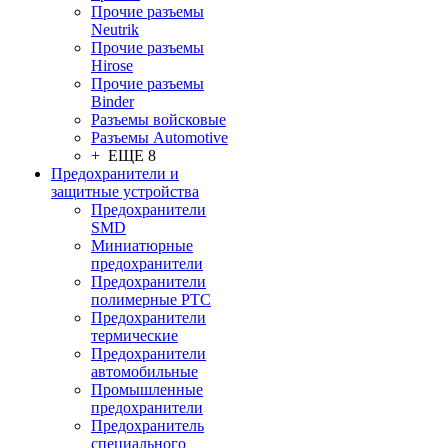
Прочие разъемы
Neutrik
Прочие разъемы
Hirose
Прочие разъемы
Binder
Разъемы войсковые
Разъeмы Automotive
+ ЕЩЕ 8
Предохранители и
защитные устройства
Предохранители
SMD
Миниатюрные
предохранители
Предохранители
полимерные PTC
Предохранители
термические
Предохранители
автомобильные
Промышленные
предохранители
Предохранитель
специального