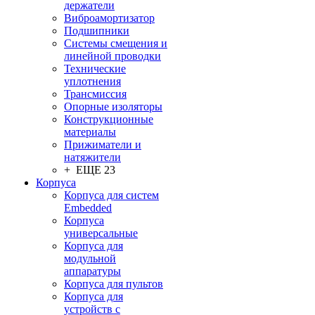
держатели
Виброамортизатор
Подшипники
Системы смещения и
линейной проводки
Технические
уплотнения
Трансмиссия
Опорные изоляторы
Конструкционные
материалы
Прижиматели и
натяжители
+ ЕЩЕ 23
Корпуса
Корпуса для систем
Embedded
Корпуса
универсальные
Корпуса для
модульной
аппаратуры
Корпуса для пультов
Корпуса для
устройств с