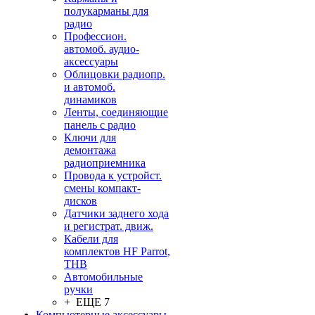
полукарманы для
радио
Профессион.
автомоб. аудио-
аксессуары
Облицовки радиопр.
и автомоб.
динамиков
Ленты, соединяющие
панель с радио
Ключи для
демонтажа
радиоприемника
Провода к устройст.
смены компакт-
дисков
Датчики заднего хода
и регистрат. движ.
Кабели для
комплектов HF Parrot,
THB
Автомобильные
ручки
+ ЕЩЕ 7
Компьютерные аксессуары