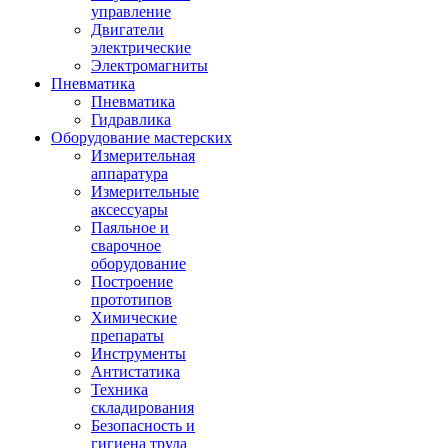
управление
Двигатели
электрические
Электромагниты
Пневматика
Пневматика
Гидравлика
Оборудование мастерских
Измерительная
аппаратура
Измерительные
аксессуары
Паяльное и
сварочное
оборудование
Построение
прототипов
Химические
препараты
Инструменты
Aнтистатика
Техника
складирования
Безопасность и
гигиена труда