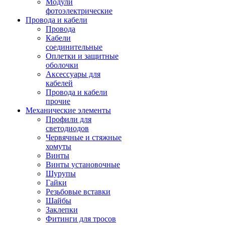
Модули
фотоэлектрические
Провода и кабели
Провода
Кабели
соединительные
Оплетки и защитные
оболочки
Аксессуары для
кабелей
Провода и кабели
прочие
Механические элементы
Профили для
светодиодов
Червячные и стяжные
хомуты
Винты
Винты установочные
Шурупы
Гайки
Резьбовые вставки
Шайбы
Заклепки
Фитинги для тросов