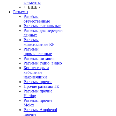
элементы
+ ЕЩЕ 7
Разъeмы
Разъёмы
отечественные
Разъeмы сигнальные
Разъeмы для передачи
данных
Разъeмы
коаксиальные RF
Разъeмы
промышленные
Разъeмы питания
Разъeмы аудио, видео
Коннекторы и
кабельные
наконечники
Разъeмы прочие
Прочие разъемы TE
Разъемы прочие
Harting
Разъемы прочие
Molex
Разъемы Amphenol
прочие