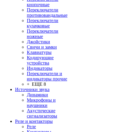
кнопочные
Переключатели
противовандальные
Переключатели
кулачковые
Переключатели
ножные
Джойстики
Свичи и замки
Клавиатуры
Кодирующие
устройства
Индикаторы
Переключатели и
индикаторы прочие
+ ЕЩЕ 8
Источники звука
Динамики
Микрофоны и
наушники
Акустические
сигнализаторы
Реле и контакторы
Реле
Контакторы