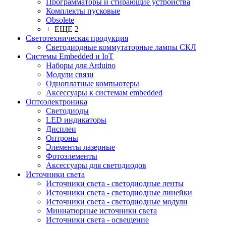
Программаторы и стирающие устройства
Комплекты пусковые
Obsolete
+ ЕЩЕ 2
Светотехническая продукция
Светодиодные коммутаторные лампы СКЛ
Системы Embedded и IoT
Наборы для Arduino
Модули связи
Одноплатные компьютеры
Аксессуары к системам embedded
Oптоэлектроника
Светодиоды
LED индикаторы
Дисплеи
Оптроны
Элементы лазерные
Фотоэлементы
Аксессуары для светодиодов
Источники света
Источники света - светодиодные ленты
Источники света - светодиодные линейки
Источники света - светодиодные модули
Миниатюрные источники света
Источники света - освещение