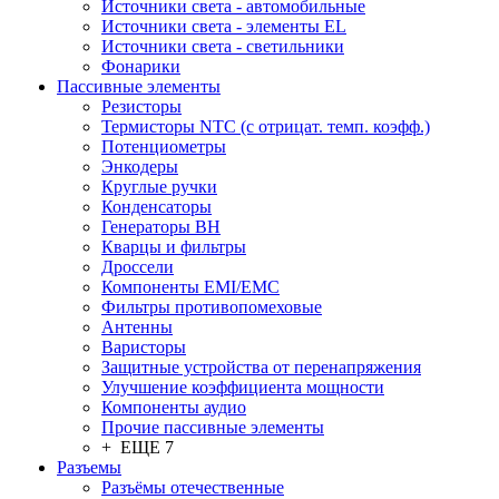
Источники света - автомобильные
Источники света - элементы EL
Источники света - светильники
Фонарики
Пассивные элементы
Резисторы
Термисторы NTC (с отрицат. темп. коэфф.)
Потенциометры
Энкодеры
Круглые ручки
Конденсаторы
Генераторы ВН
Кварцы и фильтры
Дроссели
Компоненты EMI/EMC
Фильтры противопомеховые
Антенны
Варисторы
Защитные устройства от перенапряжения
Улучшение коэффициента мощности
Компоненты аудио
Прочие пассивные элементы
+ ЕЩЕ 7
Разъeмы
Разъёмы отечественные