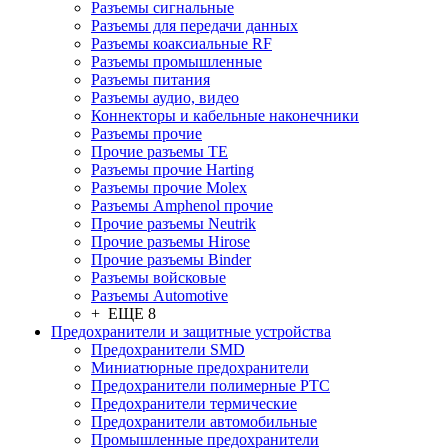
Разъeмы сигнальные
Разъeмы для передачи данных
Разъeмы коаксиальные RF
Разъeмы промышленные
Разъeмы питания
Разъeмы аудио, видео
Коннекторы и кабельные наконечники
Разъeмы прочие
Прочие разъемы TE
Разъемы прочие Harting
Разъемы прочие Molex
Разъемы Amphenol прочие
Прочие разъемы Neutrik
Прочие разъемы Hirose
Прочие разъемы Binder
Разъемы войсковые
Разъeмы Automotive
+ ЕЩЕ 8
Предохранители и защитные устройства
Предохранители SMD
Миниатюрные предохранители
Предохранители полимерные PTC
Предохранители термические
Предохранители автомобильные
Промышленные предохранители