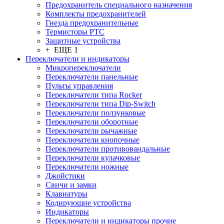
Предохранитель специального назначения
Комплекты предохранителей
Гнезда предохранительные
Термисторы PTC
Защитные устройства
+ ЕЩЕ 1
Переключатели и индикаторы
Микропереключатели
Переключатели панельные
Пульты управления
Переключатели типа Rocker
Переключатели типа Dip-Switch
Переключатели ползунковые
Переключатели оборотные
Переключатели рычажные
Переключатели кнопочные
Переключатели противовандальные
Переключатели кулачковые
Переключатели ножные
Джойстики
Свичи и замки
Клавиатуры
Кодирующие устройства
Индикаторы
Переключатели и индикаторы прочие