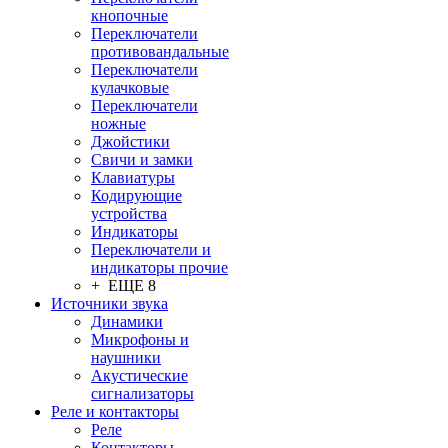
кнопочные
Переключатели
противовандальные
Переключатели
кулачковые
Переключатели
ножные
Джойстики
Свичи и замки
Клавиатуры
Кодирующие
устройства
Индикаторы
Переключатели и
индикаторы прочие
+ ЕЩЕ 8
Источники звука
Динамики
Микрофоны и
наушники
Акустические
сигнализаторы
Реле и контакторы
Реле
Контакторы