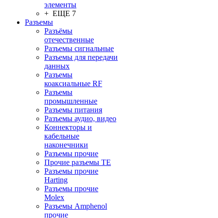
элементы
+ ЕЩЕ 7
Разъeмы
Разъёмы
отечественные
Разъeмы сигнальные
Разъeмы для передачи
данных
Разъeмы
коаксиальные RF
Разъeмы
промышленные
Разъeмы питания
Разъeмы аудио, видео
Коннекторы и
кабельные
наконечники
Разъeмы прочие
Прочие разъемы TE
Разъемы прочие
Harting
Разъемы прочие
Molex
Разъемы Amphenol
прочие