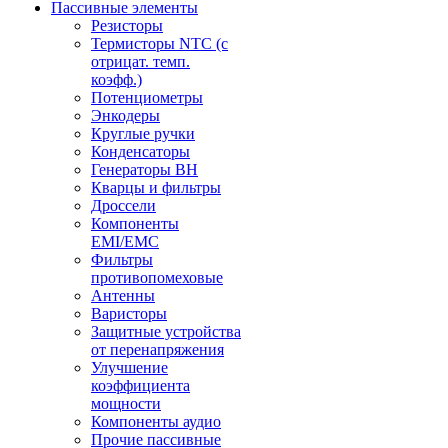
Пассивные элементы
Резисторы
Термисторы NTC (с
отрицат. темп.
коэфф.)
Потенциометры
Энкодеры
Круглые ручки
Конденсаторы
Генераторы ВН
Кварцы и фильтры
Дроссели
Компоненты
EMI/EMC
Фильтры
противопомеховые
Антенны
Варисторы
Защитные устройства
от перенапряжения
Улучшение
коэффициента
мощности
Компоненты аудио
Прочие пассивные