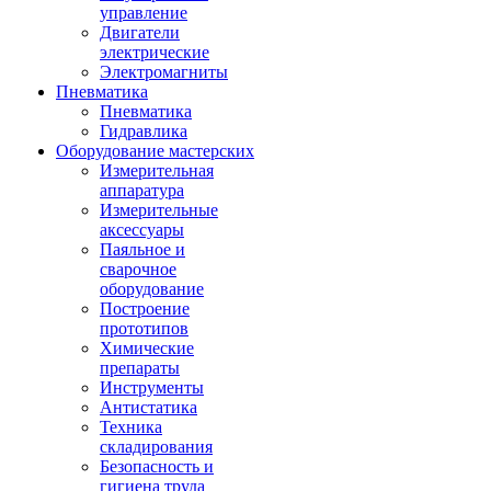
управление
Двигатели
электрические
Электромагниты
Пневматика
Пневматика
Гидравлика
Оборудование мастерских
Измерительная
аппаратура
Измерительные
аксессуары
Паяльное и
сварочное
оборудование
Построение
прототипов
Химические
препараты
Инструменты
Aнтистатика
Техника
складирования
Безопасность и
гигиена труда