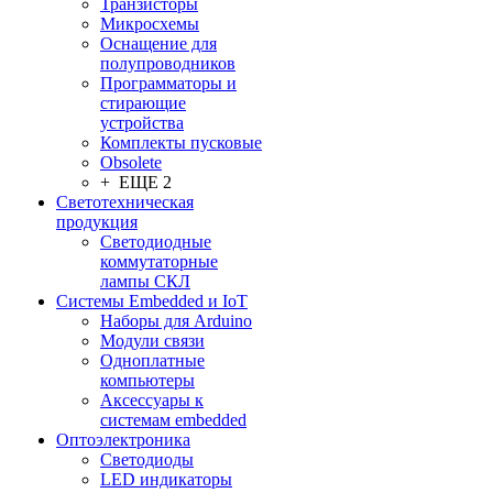
Транзисторы
Микросхемы
Оснащение для
полупроводников
Программаторы и
стирающие
устройства
Комплекты пусковые
Obsolete
+ ЕЩЕ 2
Светотехническая
продукция
Светодиодные
коммутаторные
лампы СКЛ
Системы Embedded и IoT
Наборы для Arduino
Модули связи
Одноплатные
компьютеры
Аксессуары к
системам embedded
Oптоэлектроника
Светодиоды
LED индикаторы