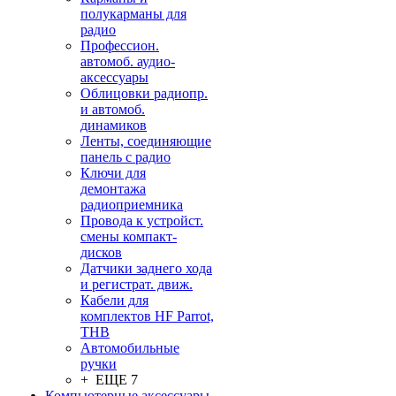
полукарманы для
радио
Профессион.
автомоб. аудио-
аксессуары
Облицовки радиопр.
и автомоб.
динамиков
Ленты, соединяющие
панель с радио
Ключи для
демонтажа
радиоприемника
Провода к устройст.
смены компакт-
дисков
Датчики заднего хода
и регистрат. движ.
Кабели для
комплектов HF Parrot,
THB
Автомобильные
ручки
+ ЕЩЕ 7
Компьютерные аксессуары