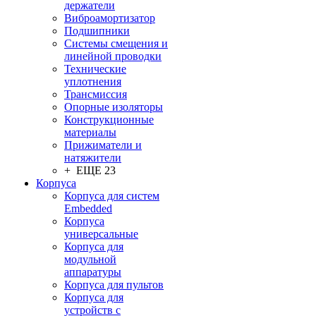
держатели
Виброамортизатор
Подшипники
Системы смещения и
линейной проводки
Технические
уплотнения
Трансмиссия
Опорные изоляторы
Конструкционные
материалы
Прижиматели и
натяжители
+ ЕЩЕ 23
Корпуса
Корпуса для систем
Embedded
Корпуса
универсальные
Корпуса для
модульной
аппаратуры
Корпуса для пультов
Корпуса для
устройств с