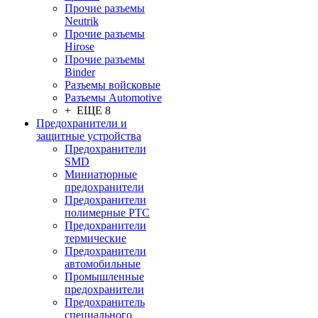
Прочие разъемы
Neutrik
Прочие разъемы
Hirose
Прочие разъемы
Binder
Разъемы войсковые
Разъeмы Automotive
+ ЕЩЕ 8
Предохранители и
защитные устройства
Предохранители
SMD
Миниатюрные
предохранители
Предохранители
полимерные PTC
Предохранители
термические
Предохранители
автомобильные
Промышленные
предохранители
Предохранитель
специального