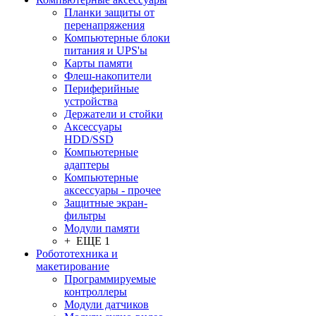
Планки защиты от
перенапряжения
Компьютерные блоки
питания и UPS'ы
Карты памяти
Флеш-накопители
Периферийные
устройства
Держатели и стойки
Аксессуары
HDD/SSD
Компьютерные
адаптеры
Компьютерные
аксессуары - прочее
Защитные экран-
фильтры
Модули памяти
+ ЕЩЕ 1
Робототехника и
макетирование
Программируемые
контроллеры
Модули датчиков