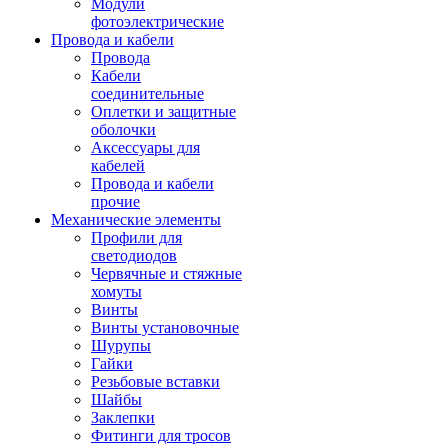
Модули
фотоэлектрические
Провода и кабели
Провода
Кабели
соединительные
Оплетки и защитные
оболочки
Аксессуары для
кабелей
Провода и кабели
прочие
Механические элементы
Профили для
светодиодов
Червячные и стяжные
хомуты
Винты
Винты установочные
Шурупы
Гайки
Резьбовые вставки
Шайбы
Заклепки
Фитинги для тросов