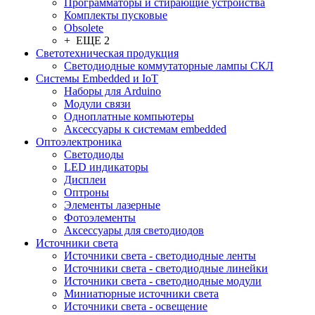
Программаторы и стирающие устройства
Комплекты пусковые
Obsolete
+ ЕЩЕ 2
Светотехническая продукция
Светодиодные коммутаторные лампы СКЛ
Системы Embedded и IoT
Наборы для Arduino
Модули связи
Одноплатные компьютеры
Аксессуары к системам embedded
Oптоэлектроника
Светодиоды
LED индикаторы
Дисплеи
Оптроны
Элементы лазерные
Фотоэлементы
Аксессуары для светодиодов
Источники света
Источники света - светодиодные ленты
Источники света - светодиодные линейки
Источники света - светодиодные модули
Миниатюрные источники света
Источники света - освещение