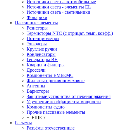
Источники света - автомобильные
Источники света - элементы EL
Источники света - светильники
Фонарики
Пассивные элементы
Резисторы
Термисторы NTC (с отрицат. темп. коэфф.)
Потенциометры
Энкодеры
Круглые ручки
Конденсаторы
Генераторы ВН
Кварцы и фильтры
Дроссели
Компоненты EMI/EMC
Фильтры противопомеховые
Антенны
Варисторы
Защитные устройства от перенапряжения
Улучшение коэффициента мощности
Компоненты аудио
Прочие пассивные элементы
+ ЕЩЕ 7
Разъeмы
Разъёмы отечественные