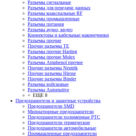
Разъeмы сигнальные
Разъeмы для передачи данных
Разъeмы коаксиальные RF
Разъeмы промышленные
Разъeмы питания
Разъeмы аудио, видео
Коннекторы и кабельные наконечники
Разъeмы прочие
Прочие разъемы TE
Разъемы прочие Harting
Разъемы прочие Molex
Разъемы Amphenol прочие
Прочие разъемы Neutrik
Прочие разъемы Hirose
Прочие разъемы Binder
Разъемы войсковые
Разъeмы Automotive
+ ЕЩЕ 8
Предохранители и защитные устройства
Предохранители SMD
Миниатюрные предохранители
Предохранители полимерные PTC
Предохранители термические
Предохранители автомобильные
Промышленные предохранители