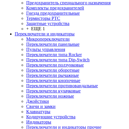
Предохранитель специального назначения
Комплекты предохранителей
Гнезда предохранительные
Термисторы PTC
Защитные устройства
+ ЕЩЕ 1
Переключатели и индикаторы
Микропереключатели
Переключатели панельные
Пульты управления
Переключатели типа Rocker
Переключатели типа Dip-Switch
Переключатели ползунковые
Переключатели оборотные
Переключатели рычажные
Переключатели кнопочные
Переключатели противовандальные
Переключатели кулачковые
Переключатели ножные
Джойстики
Свичи и замки
Клавиатуры
Кодирующие устройства
Индикаторы
Переключатели и индикаторы прочие