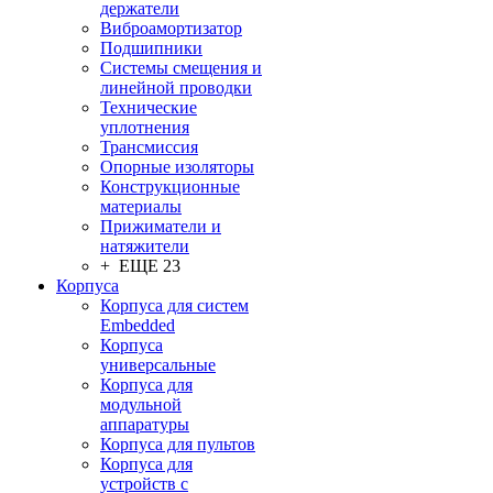
держатели
Виброамортизатор
Подшипники
Системы смещения и
линейной проводки
Технические
уплотнения
Трансмиссия
Опорные изоляторы
Конструкционные
материалы
Прижиматели и
натяжители
+ ЕЩЕ 23
Корпуса
Корпуса для систем
Embedded
Корпуса
универсальные
Корпуса для
модульной
аппаратуры
Корпуса для пультов
Корпуса для
устройств с