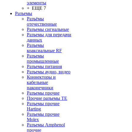
элементы
+ ЕЩЕ 7
Разъeмы
Разъёмы
отечественные
Разъeмы сигнальные
Разъeмы для передачи
данных
Разъeмы
коаксиальные RF
Разъeмы
промышленные
Разъeмы питания
Разъeмы аудио, видео
Коннекторы и
кабельные
наконечники
Разъeмы прочие
Прочие разъемы TE
Разъемы прочие
Harting
Разъемы прочие
Molex
Разъемы Amphenol
прочие