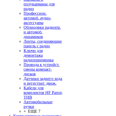
полукарманы для
радио
Профессион.
автомоб. аудио-
аксессуары
Облицовки радиопр.
и автомоб.
динамиков
Ленты, соединяющие
панель с радио
Ключи для
демонтажа
радиоприемника
Провода к устройст.
смены компакт-
дисков
Датчики заднего хода
и регистрат. движ.
Кабели для
комплектов HF Parrot,
THB
Автомобильные
ручки
+ ЕЩЕ 7
Компьютерные аксессуары