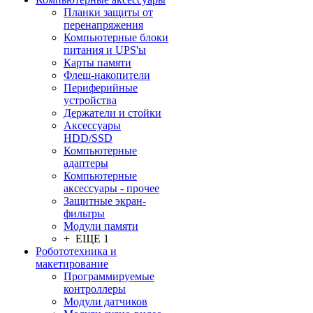
Планки защиты от
перенапряжения
Компьютерные блоки
питания и UPS'ы
Карты памяти
Флеш-накопители
Периферийные
устройства
Держатели и стойки
Аксессуары
HDD/SSD
Компьютерные
адаптеры
Компьютерные
аксессуары - прочее
Защитные экран-
фильтры
Модули памяти
+ ЕЩЕ 1
Робототехника и
макетирование
Программируемые
контроллеры
Модули датчиков