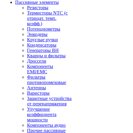
Пассивные элементы
Резисторы
Термисторы NTC (с
отрицат. темп.
коэфф.)
Потенциометры
Энкодеры
Круглые ручки
Конденсаторы
Генераторы ВН
Кварцы и фильтры
Дроссели
Компоненты
EMI/EMC
Фильтры
противопомеховые
Антенны
Варисторы
Защитные устройства
от перенапряжения
Улучшение
коэффициента
мощности
Компоненты аудио
Прочие пассивные