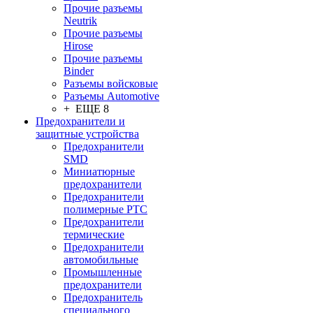
Прочие разъемы
Neutrik
Прочие разъемы
Hirose
Прочие разъемы
Binder
Разъемы войсковые
Разъeмы Automotive
+ ЕЩЕ 8
Предохранители и
защитные устройства
Предохранители
SMD
Миниатюрные
предохранители
Предохранители
полимерные PTC
Предохранители
термические
Предохранители
автомобильные
Промышленные
предохранители
Предохранитель
специального