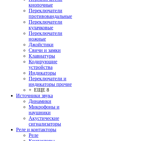
кнопочные
Переключатели
противовандальные
Переключатели
кулачковые
Переключатели
ножные
Джойстики
Свичи и замки
Клавиатуры
Кодирующие
устройства
Индикаторы
Переключатели и
индикаторы прочие
+ ЕЩЕ 8
Источники звука
Динамики
Микрофоны и
наушники
Акустические
сигнализаторы
Реле и контакторы
Реле
Контакторы