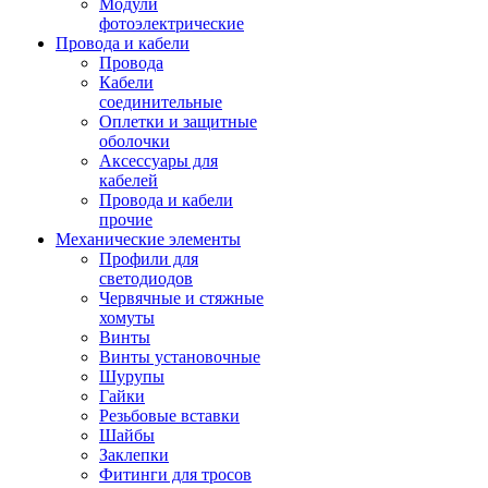
Модули
фотоэлектрические
Провода и кабели
Провода
Кабели
соединительные
Оплетки и защитные
оболочки
Аксессуары для
кабелей
Провода и кабели
прочие
Механические элементы
Профили для
светодиодов
Червячные и стяжные
хомуты
Винты
Винты установочные
Шурупы
Гайки
Резьбовые вставки
Шайбы
Заклепки
Фитинги для тросов