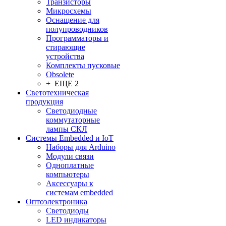
Транзисторы
Микросхемы
Оснащение для
полупроводников
Программаторы и
стирающие
устройства
Комплекты пусковые
Obsolete
+ ЕЩЕ 2
Светотехническая
продукция
Светодиодные
коммутаторные
лампы СКЛ
Системы Embedded и IoT
Наборы для Arduino
Модули связи
Одноплатные
компьютеры
Аксессуары к
системам embedded
Oптоэлектроника
Светодиоды
LED индикаторы