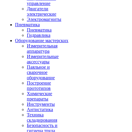
управление
Двигатели
электрические
Электромагниты
Пневматика
Пневматика
Гидравлика
Оборудование мастерских
Измерительная
аппаратура
Измерительные
аксессуары
Паяльное и
сварочное
оборудование
Построение
прототипов
Химические
препараты
Инструменты
Aнтистатика
Техника
складирования
Безопасность и
гигиена труда