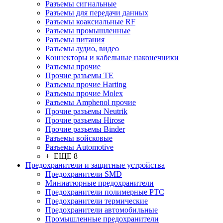
Разъeмы сигнальные
Разъeмы для передачи данных
Разъeмы коаксиальные RF
Разъeмы промышленные
Разъeмы питания
Разъeмы аудио, видео
Коннекторы и кабельные наконечники
Разъeмы прочие
Прочие разъемы TE
Разъемы прочие Harting
Разъемы прочие Molex
Разъемы Amphenol прочие
Прочие разъемы Neutrik
Прочие разъемы Hirose
Прочие разъемы Binder
Разъемы войсковые
Разъeмы Automotive
+ ЕЩЕ 8
Предохранители и защитные устройства
Предохранители SMD
Миниатюрные предохранители
Предохранители полимерные PTC
Предохранители термические
Предохранители автомобильные
Промышленные предохранители