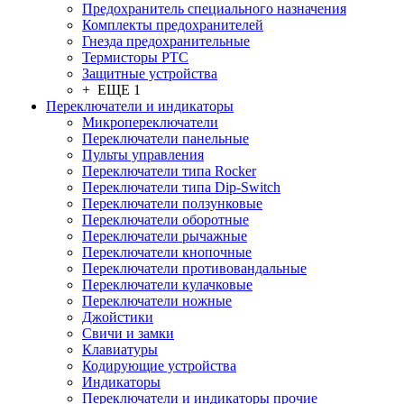
Предохранитель специального назначения
Комплекты предохранителей
Гнезда предохранительные
Термисторы PTC
Защитные устройства
+ ЕЩЕ 1
Переключатели и индикаторы
Микропереключатели
Переключатели панельные
Пульты управления
Переключатели типа Rocker
Переключатели типа Dip-Switch
Переключатели ползунковые
Переключатели оборотные
Переключатели рычажные
Переключатели кнопочные
Переключатели противовандальные
Переключатели кулачковые
Переключатели ножные
Джойстики
Свичи и замки
Клавиатуры
Кодирующие устройства
Индикаторы
Переключатели и индикаторы прочие