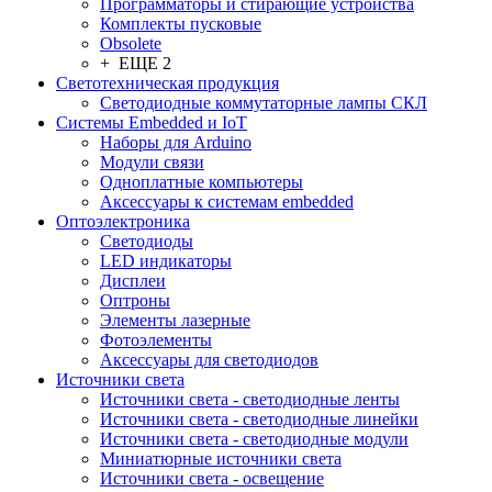
Программаторы и стирающие устройства
Комплекты пусковые
Obsolete
+ ЕЩЕ 2
Светотехническая продукция
Светодиодные коммутаторные лампы СКЛ
Системы Embedded и IoT
Наборы для Arduino
Модули связи
Одноплатные компьютеры
Аксессуары к системам embedded
Oптоэлектроника
Светодиоды
LED индикаторы
Дисплеи
Оптроны
Элементы лазерные
Фотоэлементы
Аксессуары для светодиодов
Источники света
Источники света - светодиодные ленты
Источники света - светодиодные линейки
Источники света - светодиодные модули
Миниатюрные источники света
Источники света - освещение