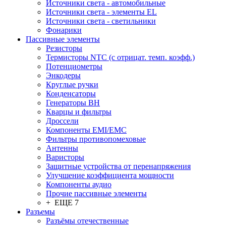
Источники света - автомобильные
Источники света - элементы EL
Источники света - светильники
Фонарики
Пассивные элементы
Резисторы
Термисторы NTC (с отрицат. темп. коэфф.)
Потенциометры
Энкодеры
Круглые ручки
Конденсаторы
Генераторы ВН
Кварцы и фильтры
Дроссели
Компоненты EMI/EMC
Фильтры противопомеховые
Антенны
Варисторы
Защитные устройства от перенапряжения
Улучшение коэффициента мощности
Компоненты аудио
Прочие пассивные элементы
+ ЕЩЕ 7
Разъeмы
Разъёмы отечественные