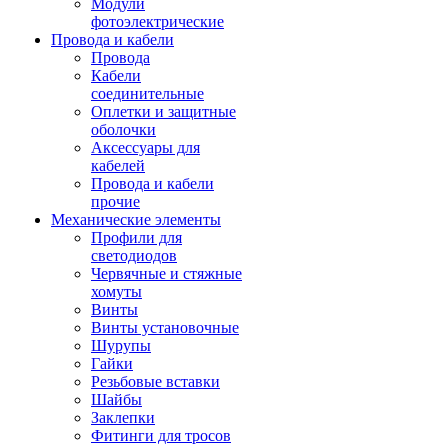
Модули
фотоэлектрические
Провода и кабели
Провода
Кабели
соединительные
Оплетки и защитные
оболочки
Аксессуары для
кабелей
Провода и кабели
прочие
Механические элементы
Профили для
светодиодов
Червячные и стяжные
хомуты
Винты
Винты установочные
Шурупы
Гайки
Резьбовые вставки
Шайбы
Заклепки
Фитинги для тросов