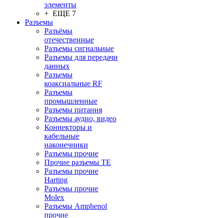
элементы
+ ЕЩЕ 7
Разъeмы
Разъёмы
отечественные
Разъeмы сигнальные
Разъeмы для передачи
данных
Разъeмы
коаксиальные RF
Разъeмы
промышленные
Разъeмы питания
Разъeмы аудио, видео
Коннекторы и
кабельные
наконечники
Разъeмы прочие
Прочие разъемы TE
Разъемы прочие
Harting
Разъемы прочие
Molex
Разъемы Amphenol
прочие