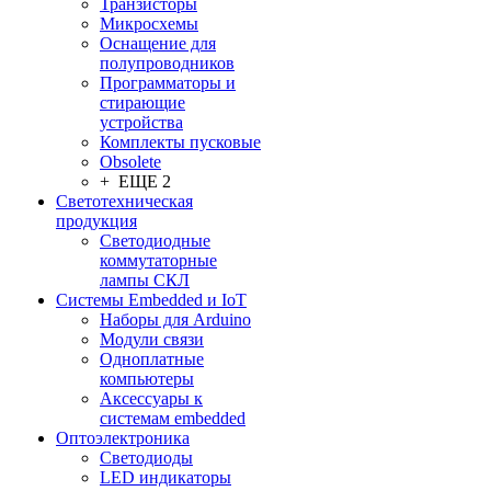
Транзисторы
Микросхемы
Оснащение для
полупроводников
Программаторы и
стирающие
устройства
Комплекты пусковые
Obsolete
+ ЕЩЕ 2
Светотехническая
продукция
Светодиодные
коммутаторные
лампы СКЛ
Системы Embedded и IoT
Наборы для Arduino
Модули связи
Одноплатные
компьютеры
Аксессуары к
системам embedded
Oптоэлектроника
Светодиоды
LED индикаторы