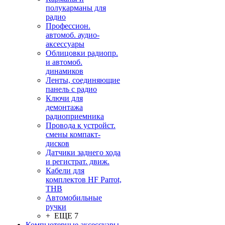
полукарманы для
радио
Профессион.
автомоб. аудио-
аксессуары
Облицовки радиопр.
и автомоб.
динамиков
Ленты, соединяющие
панель с радио
Ключи для
демонтажа
радиоприемника
Провода к устройст.
смены компакт-
дисков
Датчики заднего хода
и регистрат. движ.
Кабели для
комплектов HF Parrot,
THB
Автомобильные
ручки
+ ЕЩЕ 7
Компьютерные аксессуары