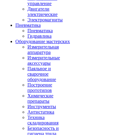
управление
Двигатели
электрические
Электромагниты
Пневматика
Пневматика
Гидравлика
Оборудование мастерских
Измерительная
аппаратура
Измерительные
аксессуары
Паяльное и
сварочное
оборудование
Построение
прототипов
Химические
препараты
Инструменты
Aнтистатика
Техника
складирования
Безопасность и
гигиена труда