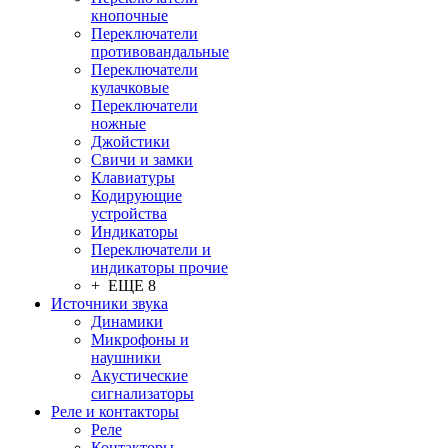
кнопочные
Переключатели
противовандальные
Переключатели
кулачковые
Переключатели
ножные
Джойстики
Свичи и замки
Клавиатуры
Кодирующие
устройства
Индикаторы
Переключатели и
индикаторы прочие
+ ЕЩЕ 8
Источники звука
Динамики
Микрофоны и
наушники
Акустические
сигнализаторы
Реле и контакторы
Реле
Контакторы