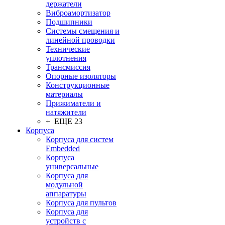
держатели
Виброамортизатор
Подшипники
Системы смещения и
линейной проводки
Технические
уплотнения
Трансмиссия
Опорные изоляторы
Конструкционные
материалы
Прижиматели и
натяжители
+ ЕЩЕ 23
Корпуса
Корпуса для систем
Embedded
Корпуса
универсальные
Корпуса для
модульной
аппаратуры
Корпуса для пультов
Корпуса для
устройств с