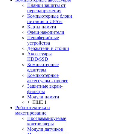
Планки защиты от
перенапряжения
Компьютерные блоки
питания и UPS'ы
Карты памяти
Флеш-накопители
Периферийные
устройства
Держатели и стойки
Аксессуары
HDD/SSD
Компьютерные
адаптеры
Компьютерные
аксессуары - прочее
Защитные экран-
фильтры
Модули памяти
+ ЕЩЕ 1
Робототехника и
макетирование
Программируемые
контроллеры
Модули датчиков