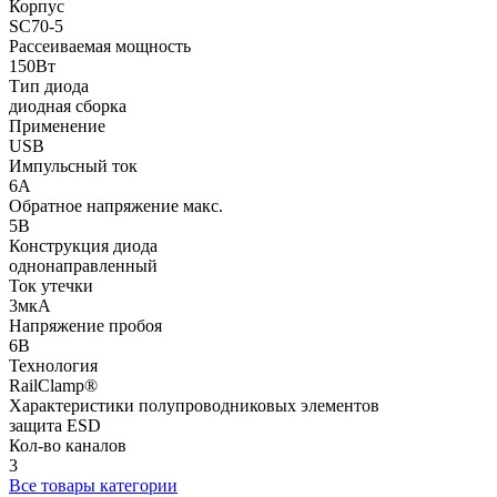
Корпус
SC70-5
Рассеиваемая мощность
150Вт
Тип диода
диодная сборка
Применение
USB
Импульсный ток
6А
Обратное напряжение макс.
5В
Конструкция диода
однонаправленный
Ток утечки
3мкА
Напряжение пробоя
6В
Технология
RailClamp®
Характеристики полупроводниковых элементов
защита ESD
Кол-во каналов
3
Все товары категории