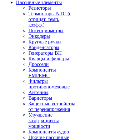
Пассивные элементы
Резисторы
Термисторы NTC (с
отрицат. темп.
коэфф.)
Потенциометры
Энкодеры
Круглые ручки
Конденсаторы
Генераторы ВН
Кварцы и фильтры
Дроссели
Компоненты
EMI/EMC
Фильтры
противопомеховые
Антенны
Варисторы
Защитные устройства
от перенапряжения
Улучшение
коэффициента
мощности
Компоненты аудио
Прочие пассивные