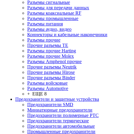
Разъeмы сигнальные
Разъeмы для передачи данных
Разъeмы коаксиальные RF
Разъeмы промышленные
Разъeмы питания
Разъeмы аудио, видео
Коннекторы и кабельные наконечники
Разъeмы прочие
Прочие разъемы TE
Разъемы прочие Harting
Разъемы прочие Molex
Разъемы Amphenol прочие
Прочие разъемы Neutrik
Прочие разъемы Hirose
Прочие разъемы Binder
Разъемы войсковые
Разъeмы Automotive
+ ЕЩЕ 8
Предохранители и защитные устройства
Предохранители SMD
Миниатюрные предохранители
Предохранители полимерные PTC
Предохранители термические
Предохранители автомобильные
Промышленные предохранители