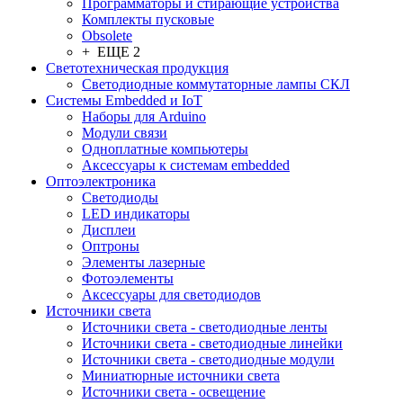
Программаторы и стирающие устройства
Комплекты пусковые
Obsolete
+ ЕЩЕ 2
Светотехническая продукция
Светодиодные коммутаторные лампы СКЛ
Системы Embedded и IoT
Наборы для Arduino
Модули связи
Одноплатные компьютеры
Аксессуары к системам embedded
Oптоэлектроника
Светодиоды
LED индикаторы
Дисплеи
Оптроны
Элементы лазерные
Фотоэлементы
Аксессуары для светодиодов
Источники света
Источники света - светодиодные ленты
Источники света - светодиодные линейки
Источники света - светодиодные модули
Миниатюрные источники света
Источники света - освещение