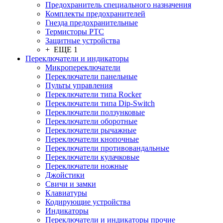
Предохранитель специального назначения
Комплекты предохранителей
Гнезда предохранительные
Термисторы PTC
Защитные устройства
+ ЕЩЕ 1
Переключатели и индикаторы
Микропереключатели
Переключатели панельные
Пульты управления
Переключатели типа Rocker
Переключатели типа Dip-Switch
Переключатели ползунковые
Переключатели оборотные
Переключатели рычажные
Переключатели кнопочные
Переключатели противовандальные
Переключатели кулачковые
Переключатели ножные
Джойстики
Свичи и замки
Клавиатуры
Кодирующие устройства
Индикаторы
Переключатели и индикаторы прочие