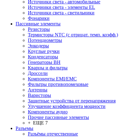
Источники света - автомобильные
Источники света - элементы EL
Источники света - светильники
Фонарики
Пассивные элементы
Резисторы
Термисторы NTC (с отрицат. темп. коэфф.)
Потенциометры
Энкодеры
Круглые ручки
Конденсаторы
Генераторы ВН
Кварцы и фильтры
Дроссели
Компоненты EMI/EMC
Фильтры противопомеховые
Антенны
Варисторы
Защитные устройства от перенапряжения
Улучшение коэффициента мощности
Компоненты аудио
Прочие пассивные элементы
+ ЕЩЕ 7
Разъeмы
Разъёмы отечественные