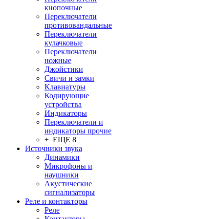
кнопочные
Переключатели
противовандальные
Переключатели
кулачковые
Переключатели
ножные
Джойстики
Свичи и замки
Клавиатуры
Кодирующие
устройства
Индикаторы
Переключатели и
индикаторы прочие
+ ЕЩЕ 8
Источники звука
Динамики
Микрофоны и
наушники
Акустические
сигнализаторы
Реле и контакторы
Реле
Контакторы