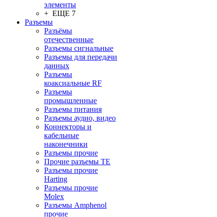
элементы
+ ЕЩЕ 7
Разъeмы
Разъёмы
отечественные
Разъeмы сигнальные
Разъeмы для передачи
данных
Разъeмы
коаксиальные RF
Разъeмы
промышленные
Разъeмы питания
Разъeмы аудио, видео
Коннекторы и
кабельные
наконечники
Разъeмы прочие
Прочие разъемы TE
Разъемы прочие
Harting
Разъемы прочие
Molex
Разъемы Amphenol
прочие