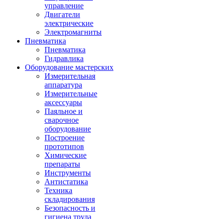
управление
Двигатели
электрические
Электромагниты
Пневматика
Пневматика
Гидравлика
Оборудование мастерских
Измерительная
аппаратура
Измерительные
аксессуары
Паяльное и
сварочное
оборудование
Построение
прототипов
Химические
препараты
Инструменты
Aнтистатика
Техника
складирования
Безопасность и
гигиена труда