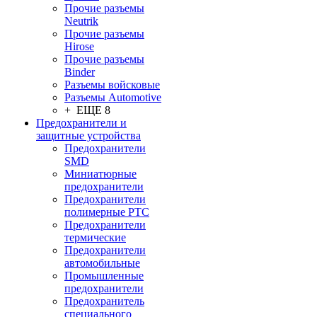
Прочие разъемы
Neutrik
Прочие разъемы
Hirose
Прочие разъемы
Binder
Разъемы войсковые
Разъeмы Automotive
+ ЕЩЕ 8
Предохранители и
защитные устройства
Предохранители
SMD
Миниатюрные
предохранители
Предохранители
полимерные PTC
Предохранители
термические
Предохранители
автомобильные
Промышленные
предохранители
Предохранитель
специального