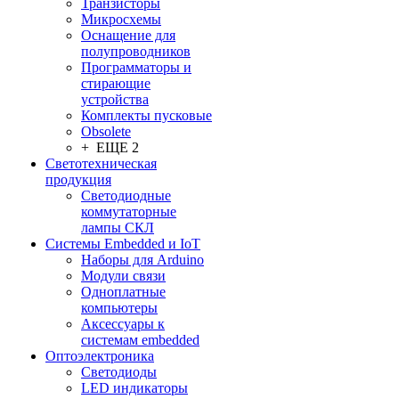
Транзисторы
Микросхемы
Оснащение для
полупроводников
Программаторы и
стирающие
устройства
Комплекты пусковые
Obsolete
+ ЕЩЕ 2
Светотехническая
продукция
Светодиодные
коммутаторные
лампы СКЛ
Системы Embedded и IoT
Наборы для Arduino
Модули связи
Одноплатные
компьютеры
Аксессуары к
системам embedded
Oптоэлектроника
Светодиоды
LED индикаторы