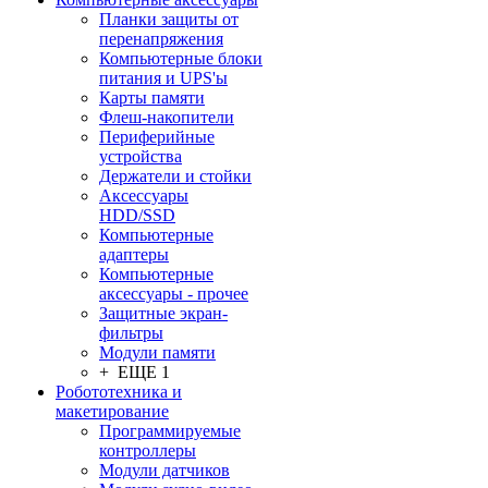
Планки защиты от
перенапряжения
Компьютерные блоки
питания и UPS'ы
Карты памяти
Флеш-накопители
Периферийные
устройства
Держатели и стойки
Аксессуары
HDD/SSD
Компьютерные
адаптеры
Компьютерные
аксессуары - прочее
Защитные экран-
фильтры
Модули памяти
+ ЕЩЕ 1
Робототехника и
макетирование
Программируемые
контроллеры
Модули датчиков