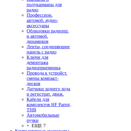
полукарманы для
радио
Профессион.
автомоб. аудио-
аксессуары
Облицовки радиопр.
и автомоб.
динамиков
Ленты, соединяющие
панель с радио
Ключи для
демонтажа
радиоприемника
Провода к устройст.
смены компакт-
дисков
Датчики заднего хода
и регистрат. движ.
Кабели для
комплектов HF Parrot,
THB
Автомобильные
ручки
+ ЕЩЕ 7
Компьютерные аксессуары