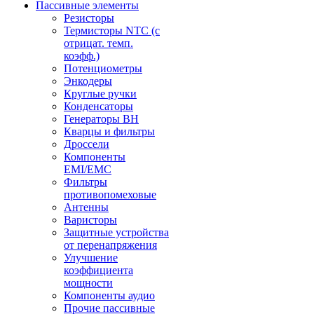
Пассивные элементы
Резисторы
Термисторы NTC (с
отрицат. темп.
коэфф.)
Потенциометры
Энкодеры
Круглые ручки
Конденсаторы
Генераторы ВН
Кварцы и фильтры
Дроссели
Компоненты
EMI/EMC
Фильтры
противопомеховые
Антенны
Варисторы
Защитные устройства
от перенапряжения
Улучшение
коэффициента
мощности
Компоненты аудио
Прочие пассивные