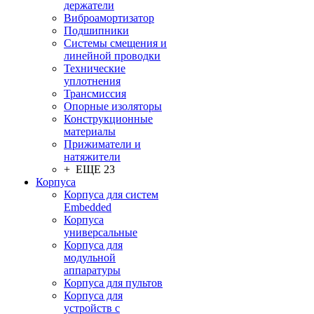
держатели
Виброамортизатор
Подшипники
Системы смещения и
линейной проводки
Технические
уплотнения
Трансмиссия
Опорные изоляторы
Конструкционные
материалы
Прижиматели и
натяжители
+ ЕЩЕ 23
Корпуса
Корпуса для систем
Embedded
Корпуса
универсальные
Корпуса для
модульной
аппаратуры
Корпуса для пультов
Корпуса для
устройств с