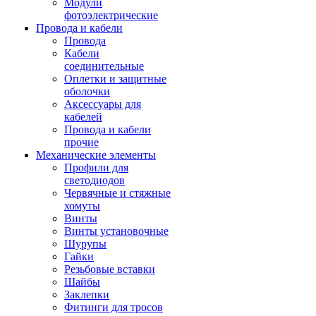
Модули
фотоэлектрические
Провода и кабели
Провода
Кабели
соединительные
Оплетки и защитные
оболочки
Аксессуары для
кабелей
Провода и кабели
прочие
Механические элементы
Профили для
светодиодов
Червячные и стяжные
хомуты
Винты
Винты установочные
Шурупы
Гайки
Резьбовые вставки
Шайбы
Заклепки
Фитинги для тросов