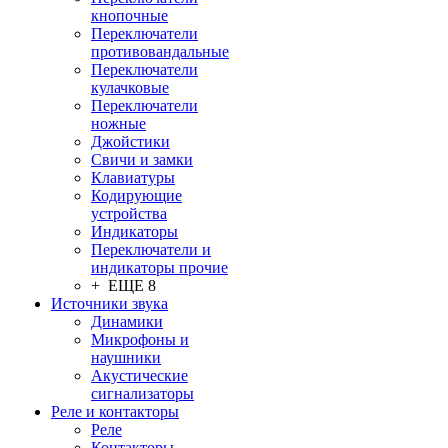
кнопочные
Переключатели
противовандальные
Переключатели
кулачковые
Переключатели
ножные
Джойстики
Свичи и замки
Клавиатуры
Кодирующие
устройства
Индикаторы
Переключатели и
индикаторы прочие
+ ЕЩЕ 8
Источники звука
Динамики
Микрофоны и
наушники
Акустические
сигнализаторы
Реле и контакторы
Реле
Контакторы