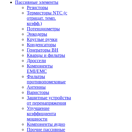
Пассивные элементы
Резисторы
Термисторы NTC (с
отрицат. темп.
коэфф.)
Потенциометры
Энкодеры
Круглые ручки
Конденсаторы
Генераторы ВН
Кварцы и фильтры
Дроссели
Компоненты
EMI/EMC
Фильтры
противопомеховые
Антенны
Варисторы
Защитные устройства
от перенапряжения
Улучшение
коэффициента
мощности
Компоненты аудио
Прочие пассивные