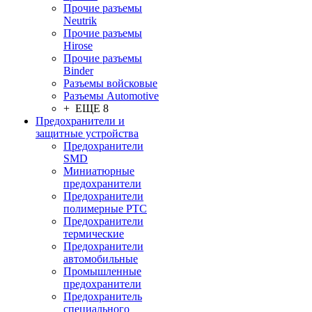
Прочие разъемы
Neutrik
Прочие разъемы
Hirose
Прочие разъемы
Binder
Разъемы войсковые
Разъeмы Automotive
+ ЕЩЕ 8
Предохранители и
защитные устройства
Предохранители
SMD
Миниатюрные
предохранители
Предохранители
полимерные PTC
Предохранители
термические
Предохранители
автомобильные
Промышленные
предохранители
Предохранитель
специального