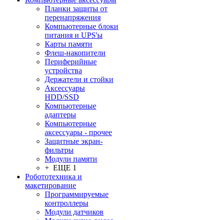
Планки защиты от
перенапряжения
Компьютерные блоки
питания и UPS'ы
Карты памяти
Флеш-накопители
Периферийные
устройства
Держатели и стойки
Аксессуары
HDD/SSD
Компьютерные
адаптеры
Компьютерные
аксессуары - прочее
Защитные экран-
фильтры
Модули памяти
+ ЕЩЕ 1
Робототехника и
макетирование
Программируемые
контроллеры
Модули датчиков