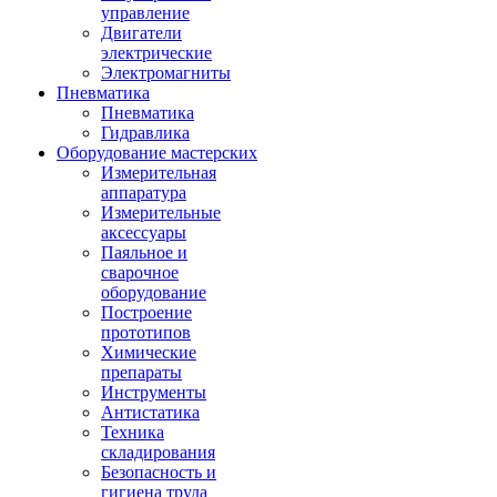
управление
Двигатели
электрические
Электромагниты
Пневматика
Пневматика
Гидравлика
Оборудование мастерских
Измерительная
аппаратура
Измерительные
аксессуары
Паяльное и
сварочное
оборудование
Построение
прототипов
Химические
препараты
Инструменты
Aнтистатика
Техника
складирования
Безопасность и
гигиена труда