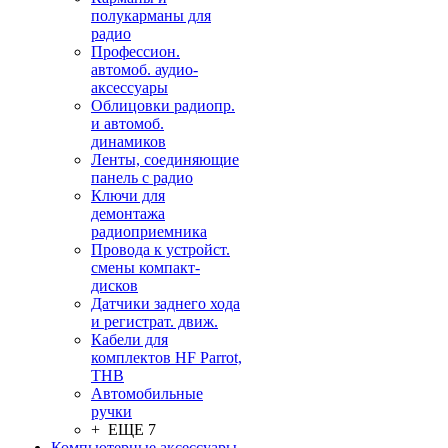
полукарманы для
радио
Профессион.
автомоб. аудио-
аксессуары
Облицовки радиопр.
и автомоб.
динамиков
Ленты, соединяющие
панель с радио
Ключи для
демонтажа
радиоприемника
Провода к устройст.
смены компакт-
дисков
Датчики заднего хода
и регистрат. движ.
Кабели для
комплектов HF Parrot,
THB
Автомобильные
ручки
+ ЕЩЕ 7
Компьютерные аксессуары