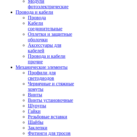
Модули
фотоэлектрические
Провода и кабели
Провода
Кабели
соединительные
Оплетки и защитные
оболочки
Аксессуары для
кабелей
Провода и кабели
прочие
Механические элементы
Профили для
светодиодов
Червячные и стяжные
хомуты
Винты
Винты установочные
Шурупы
Гайки
Резьбовые вставки
Шайбы
Заклепки
Фитинги для тросов