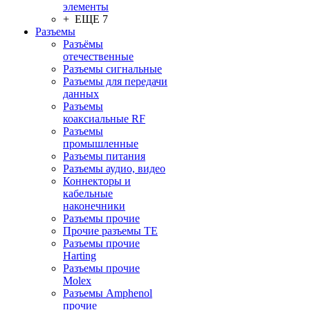
элементы
+ ЕЩЕ 7
Разъeмы
Разъёмы
отечественные
Разъeмы сигнальные
Разъeмы для передачи
данных
Разъeмы
коаксиальные RF
Разъeмы
промышленные
Разъeмы питания
Разъeмы аудио, видео
Коннекторы и
кабельные
наконечники
Разъeмы прочие
Прочие разъемы TE
Разъемы прочие
Harting
Разъемы прочие
Molex
Разъемы Amphenol
прочие