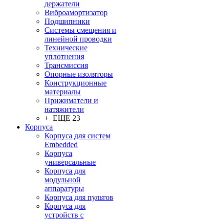
держатели
Виброамортизатор
Подшипники
Системы смещения и
линейной проводки
Технические
уплотнения
Трансмиссия
Опорные изоляторы
Конструкционные
материалы
Прижиматели и
натяжители
+ ЕЩЕ 23
Корпуса
Корпуса для систем
Embedded
Корпуса
универсальные
Корпуса для
модульной
аппаратуры
Корпуса для пультов
Корпуса для
устройств с