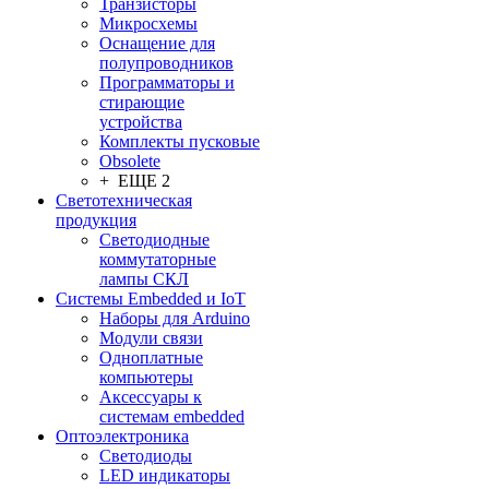
Транзисторы
Микросхемы
Оснащение для
полупроводников
Программаторы и
стирающие
устройства
Комплекты пусковые
Obsolete
+ ЕЩЕ 2
Светотехническая
продукция
Светодиодные
коммутаторные
лампы СКЛ
Системы Embedded и IoT
Наборы для Arduino
Модули связи
Одноплатные
компьютеры
Аксессуары к
системам embedded
Oптоэлектроника
Светодиоды
LED индикаторы