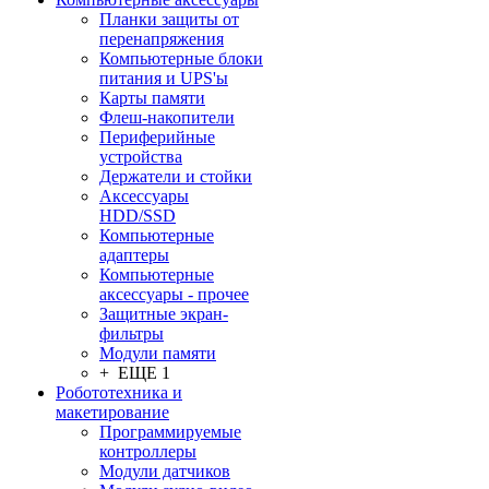
Планки защиты от
перенапряжения
Компьютерные блоки
питания и UPS'ы
Карты памяти
Флеш-накопители
Периферийные
устройства
Держатели и стойки
Аксессуары
HDD/SSD
Компьютерные
адаптеры
Компьютерные
аксессуары - прочее
Защитные экран-
фильтры
Модули памяти
+ ЕЩЕ 1
Робототехника и
макетирование
Программируемые
контроллеры
Модули датчиков