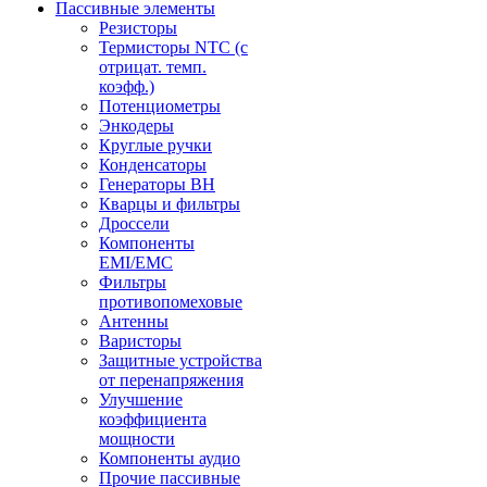
Пассивные элементы
Резисторы
Термисторы NTC (с
отрицат. темп.
коэфф.)
Потенциометры
Энкодеры
Круглые ручки
Конденсаторы
Генераторы ВН
Кварцы и фильтры
Дроссели
Компоненты
EMI/EMC
Фильтры
противопомеховые
Антенны
Варисторы
Защитные устройства
от перенапряжения
Улучшение
коэффициента
мощности
Компоненты аудио
Прочие пассивные