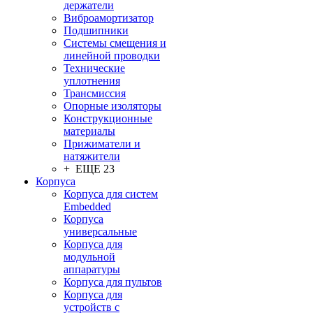
держатели
Виброамортизатор
Подшипники
Системы смещения и
линейной проводки
Технические
уплотнения
Трансмиссия
Опорные изоляторы
Конструкционные
материалы
Прижиматели и
натяжители
+ ЕЩЕ 23
Корпуса
Корпуса для систем
Embedded
Корпуса
универсальные
Корпуса для
модульной
аппаратуры
Корпуса для пультов
Корпуса для
устройств с