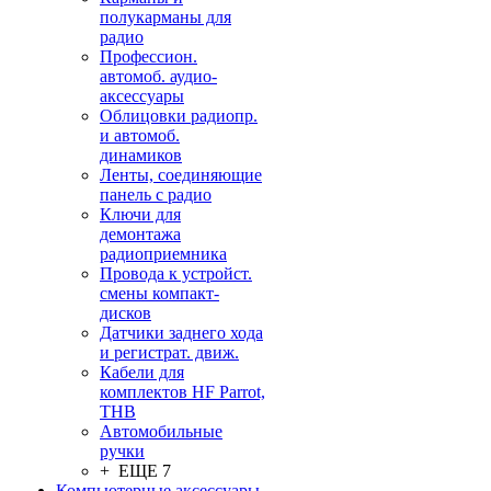
полукарманы для
радио
Профессион.
автомоб. аудио-
аксессуары
Облицовки радиопр.
и автомоб.
динамиков
Ленты, соединяющие
панель с радио
Ключи для
демонтажа
радиоприемника
Провода к устройст.
смены компакт-
дисков
Датчики заднего хода
и регистрат. движ.
Кабели для
комплектов HF Parrot,
THB
Автомобильные
ручки
+ ЕЩЕ 7
Компьютерные аксессуары