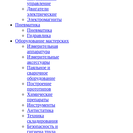
управление
Двигатели
электрические
Электромагниты
Пневматика
Пневматика
Гидравлика
Оборудование мастерских
Измерительная
аппаратура
Измерительные
аксессуары
Паяльное и
сварочное
оборудование
Построение
прототипов
Химические
препараты
Инструменты
Aнтистатика
Техника
складирования
Безопасность и
гигиена труда