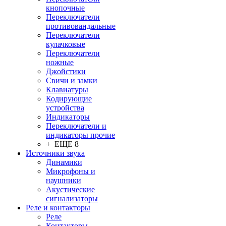
кнопочные
Переключатели
противовандальные
Переключатели
кулачковые
Переключатели
ножные
Джойстики
Свичи и замки
Клавиатуры
Кодирующие
устройства
Индикаторы
Переключатели и
индикаторы прочие
+ ЕЩЕ 8
Источники звука
Динамики
Микрофоны и
наушники
Акустические
сигнализаторы
Реле и контакторы
Реле
Контакторы