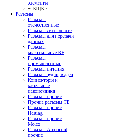
элементы
+ ЕЩЕ 7
Разъeмы
Разъёмы
отечественные
Разъeмы сигнальные
Разъeмы для передачи
данных
Разъeмы
коаксиальные RF
Разъeмы
промышленные
Разъeмы питания
Разъeмы аудио, видео
Коннекторы и
кабельные
наконечники
Разъeмы прочие
Прочие разъемы TE
Разъемы прочие
Harting
Разъемы прочие
Molex
Разъемы Amphenol
прочие