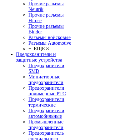
Прочие разъемы
Neutrik
Прочие разъемы
Hirose
Прочие разъемы
Binder
Разъемы войсковые
Разъeмы Automotive
+ ЕЩЕ 8
Предохранители и
защитные устройства
Предохранители
SMD
Миниатюрные
предохранители
Предохранители
полимерные PTC
Предохранители
термические
Предохранители
автомобильные
Промышленные
предохранители
Предохранитель
специального