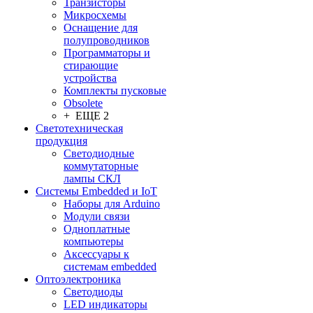
Транзисторы
Микросхемы
Оснащение для
полупроводников
Программаторы и
стирающие
устройства
Комплекты пусковые
Obsolete
+ ЕЩЕ 2
Светотехническая
продукция
Светодиодные
коммутаторные
лампы СКЛ
Системы Embedded и IoT
Наборы для Arduino
Модули связи
Одноплатные
компьютеры
Аксессуары к
системам embedded
Oптоэлектроника
Светодиоды
LED индикаторы