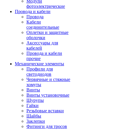
Модули
фотоэлектрические
Провода и кабели
Провода
Кабели
соединительные
Оплетки и защитные
оболочки
Аксессуары для
кабелей
Провода и кабели
прочие
Механические элементы
Профили для
светодиодов
Червячные и стяжные
хомуты
Винты
Винты установочные
Шурупы
Гайки
Резьбовые вставки
Шайбы
Заклепки
Фитинги для тросов