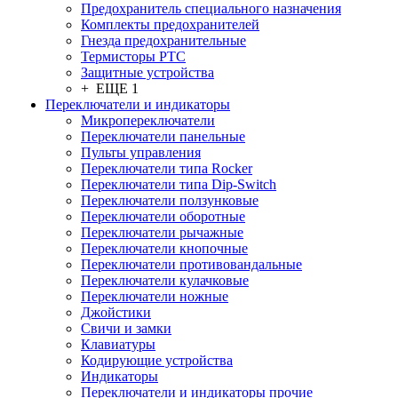
Предохранитель специального назначения
Комплекты предохранителей
Гнезда предохранительные
Термисторы PTC
Защитные устройства
+ ЕЩЕ 1
Переключатели и индикаторы
Микропереключатели
Переключатели панельные
Пульты управления
Переключатели типа Rocker
Переключатели типа Dip-Switch
Переключатели ползунковые
Переключатели оборотные
Переключатели рычажные
Переключатели кнопочные
Переключатели противовандальные
Переключатели кулачковые
Переключатели ножные
Джойстики
Свичи и замки
Клавиатуры
Кодирующие устройства
Индикаторы
Переключатели и индикаторы прочие