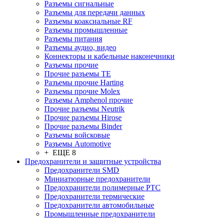
Разъeмы сигнальные
Разъeмы для передачи данных
Разъeмы коаксиальные RF
Разъeмы промышленные
Разъeмы питания
Разъeмы аудио, видео
Коннекторы и кабельные наконечники
Разъeмы прочие
Прочие разъемы TE
Разъемы прочие Harting
Разъемы прочие Molex
Разъемы Amphenol прочие
Прочие разъемы Neutrik
Прочие разъемы Hirose
Прочие разъемы Binder
Разъемы войсковые
Разъeмы Automotive
+ ЕЩЕ 8
Предохранители и защитные устройства
Предохранители SMD
Миниатюрные предохранители
Предохранители полимерные PTC
Предохранители термические
Предохранители автомобильные
Промышленные предохранители