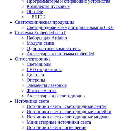
Программаторы и стирающие устройства
Комплекты пусковые
Obsolete
+ ЕЩЕ 2
Светотехническая продукция
Светодиодные коммутаторные лампы СКЛ
Системы Embedded и IoT
Наборы для Arduino
Модули связи
Одноплатные компьютеры
Аксессуары к системам embedded
Oптоэлектроника
Светодиоды
LED индикаторы
Дисплеи
Оптроны
Элементы лазерные
Фотоэлементы
Аксессуары для светодиодов
Источники света
Источники света - светодиодные ленты
Источники света - светодиодные линейки
Источники света - светодиодные модули
Миниатюрные источники света
Источники света - освещение