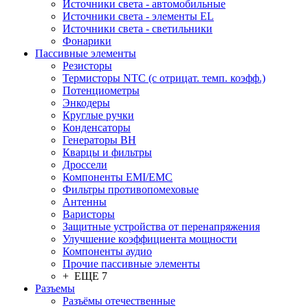
Источники света - автомобильные
Источники света - элементы EL
Источники света - светильники
Фонарики
Пассивные элементы
Резисторы
Термисторы NTC (с отрицат. темп. коэфф.)
Потенциометры
Энкодеры
Круглые ручки
Конденсаторы
Генераторы ВН
Кварцы и фильтры
Дроссели
Компоненты EMI/EMC
Фильтры противопомеховые
Антенны
Варисторы
Защитные устройства от перенапряжения
Улучшение коэффициента мощности
Компоненты аудио
Прочие пассивные элементы
+ ЕЩЕ 7
Разъeмы
Разъёмы отечественные