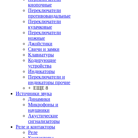
кнопочные
Переключатели
противовандальные
Переключатели
кулачковые
Переключатели
ножные
Джойстики
Свичи и замки
Клавиатуры
Кодирующие
устройства
Индикаторы
Переключатели и
индикаторы прочие
+ ЕЩЕ 8
Источники звука
Динамики
Микрофоны и
наушники
Акустические
сигнализаторы
Реле и контакторы
Реле
Контакторы