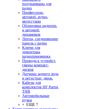
полукарманы для
радио
Профессион.
автомоб. аудио-
аксессуары
Облицовки радиопр.
и автомоб.
динамиков
Ленты, соединяющие
панель с радио
Ключи для
демонтажа
радиоприемника
Провода к устройст.
смены компакт-
дисков
Датчики заднего хода
и регистрат. движ.
Кабели для
комплектов HF Parrot,
THB
Автомобильные
ручки
+ ЕЩЕ 7
Компьютерные аксессуары