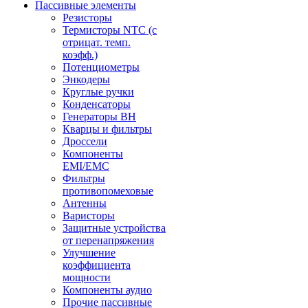
Пассивные элементы
Резисторы
Термисторы NTC (с
отрицат. темп.
коэфф.)
Потенциометры
Энкодеры
Круглые ручки
Конденсаторы
Генераторы ВН
Кварцы и фильтры
Дроссели
Компоненты
EMI/EMC
Фильтры
противопомеховые
Антенны
Варисторы
Защитные устройства
от перенапряжения
Улучшение
коэффициента
мощности
Компоненты аудио
Прочие пассивные