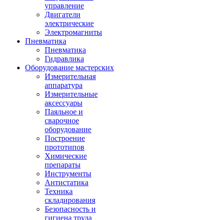
управление
Двигатели
электрические
Электромагниты
Пневматика
Пневматика
Гидравлика
Оборудование мастерских
Измерительная
аппаратура
Измерительные
аксессуары
Паяльное и
сварочное
оборудование
Построение
прототипов
Химические
препараты
Инструменты
Aнтистатика
Техника
складирования
Безопасность и
гигиена труда