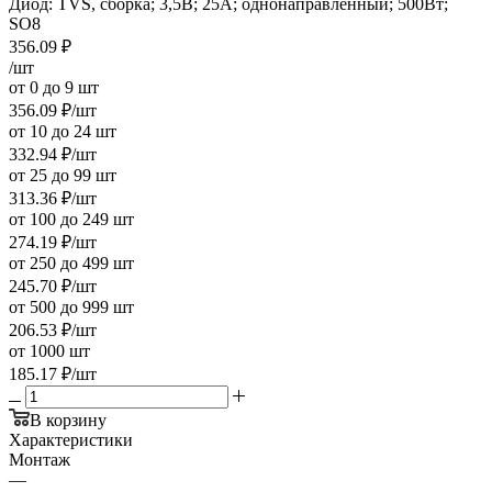
Диод: TVS, сборка; 3,5В; 25А; однонаправленный; 500Вт;
SO8
356.09
₽
/шт
от 0 до 9 шт
356.09
₽
/шт
от 10 до 24 шт
332.94
₽
/шт
от 25 до 99 шт
313.36
₽
/шт
от 100 до 249 шт
274.19
₽
/шт
от 250 до 499 шт
245.70
₽
/шт
от 500 до 999 шт
206.53
₽
/шт
от 1000 шт
185.17
₽
/шт
В корзину
Характеристики
Монтаж
—