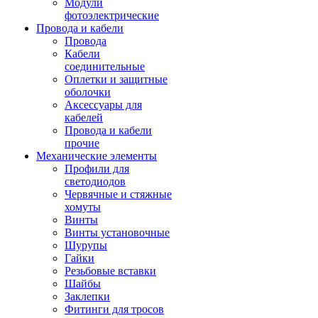
Модули
фотоэлектрические
Провода и кабели
Провода
Кабели
соединительные
Оплетки и защитные
оболочки
Аксессуары для
кабелей
Провода и кабели
прочие
Механические элементы
Профили для
светодиодов
Червячные и стяжные
хомуты
Винты
Винты установочные
Шурупы
Гайки
Резьбовые вставки
Шайбы
Заклепки
Фитинги для тросов