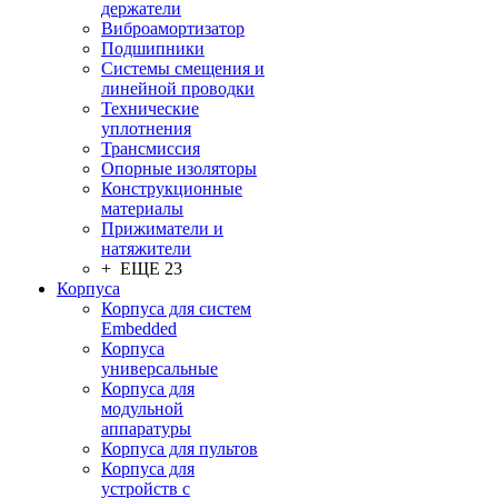
держатели
Виброамортизатор
Подшипники
Системы смещения и
линейной проводки
Технические
уплотнения
Трансмиссия
Опорные изоляторы
Конструкционные
материалы
Прижиматели и
натяжители
+ ЕЩЕ 23
Корпуса
Корпуса для систем
Embedded
Корпуса
универсальные
Корпуса для
модульной
аппаратуры
Корпуса для пультов
Корпуса для
устройств с