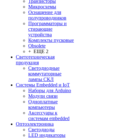
Транзисторы
Микросхемы
Оснащение для
полупроводников
Программаторы и
стирающие
устройства
Комплекты пусковые
Obsolete
+ ЕЩЕ 2
Светотехническая
продукция
Светодиодные
коммутаторные
лампы СКЛ
Системы Embedded и IoT
Наборы для Arduino
Модули связи
Одноплатные
компьютеры
Аксессуары к
системам embedded
Oптоэлектроника
Светодиоды
LED индикаторы