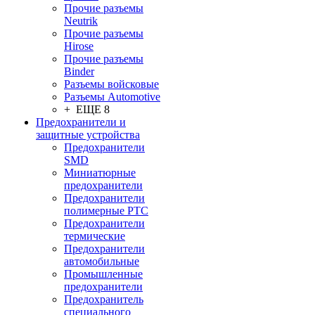
Прочие разъемы
Neutrik
Прочие разъемы
Hirose
Прочие разъемы
Binder
Разъемы войсковые
Разъeмы Automotive
+ ЕЩЕ 8
Предохранители и
защитные устройства
Предохранители
SMD
Миниатюрные
предохранители
Предохранители
полимерные PTC
Предохранители
термические
Предохранители
автомобильные
Промышленные
предохранители
Предохранитель
специального