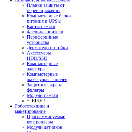
Планки защиты от
перенапряжения
Компьютерные блоки
питания и UPS'ы
Карты памяти
Флеш-накопители
Периферийные
устройства
Держатели и стойки
Аксессуары
HDD/SSD
Компьютерные
адаптеры
Компьютерные
аксессуары - прочее
Защитные экран-
фильтры
Модули памяти
+ ЕЩЕ 1
Робототехника и
макетирование
Программируемые
контроллеры
Модули датчиков