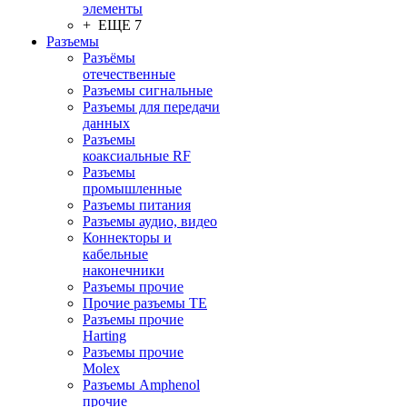
элементы
+ ЕЩЕ 7
Разъeмы
Разъёмы
отечественные
Разъeмы сигнальные
Разъeмы для передачи
данных
Разъeмы
коаксиальные RF
Разъeмы
промышленные
Разъeмы питания
Разъeмы аудио, видео
Коннекторы и
кабельные
наконечники
Разъeмы прочие
Прочие разъемы TE
Разъемы прочие
Harting
Разъемы прочие
Molex
Разъемы Amphenol
прочие