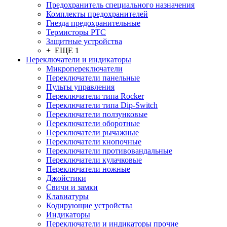
Предохранитель специального назначения
Комплекты предохранителей
Гнезда предохранительные
Термисторы PTC
Защитные устройства
+ ЕЩЕ 1
Переключатели и индикаторы
Микропереключатели
Переключатели панельные
Пульты управления
Переключатели типа Rocker
Переключатели типа Dip-Switch
Переключатели ползунковые
Переключатели оборотные
Переключатели рычажные
Переключатели кнопочные
Переключатели противовандальные
Переключатели кулачковые
Переключатели ножные
Джойстики
Свичи и замки
Клавиатуры
Кодирующие устройства
Индикаторы
Переключатели и индикаторы прочие