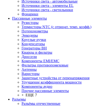
Источники света - автомобильные
Источники света - элементы EL
Источники света - светильники
Фонарики
Пассивные элементы
Резисторы
Термисторы NTC (с отрицат. темп. коэфф.)
Потенциометры
Энкодеры
Круглые ручки
Конденсаторы
Генераторы ВН
Кварцы и фильтры
Дроссели
Компоненты EMI/EMC
Фильтры противопомеховые
Антенны
Варисторы
Защитные устройства от перенапряжения
Улучшение коэффициента мощности
Компоненты аудио
Прочие пассивные элементы
+ ЕЩЕ 7
Разъeмы
Разъёмы отечественные