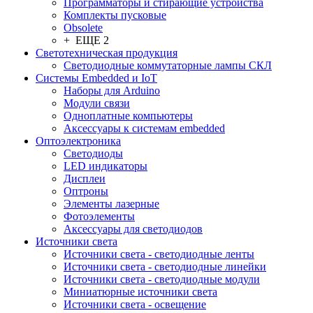
Программаторы и стирающие устройства
Комплекты пусковые
Obsolete
+ ЕЩЕ 2
Светотехническая продукция
Светодиодные коммутаторные лампы СКЛ
Системы Embedded и IoT
Наборы для Arduino
Модули связи
Одноплатные компьютеры
Аксессуары к системам embedded
Oптоэлектроника
Светодиоды
LED индикаторы
Дисплеи
Оптроны
Элементы лазерные
Фотоэлементы
Аксессуары для светодиодов
Источники света
Источники света - светодиодные ленты
Источники света - светодиодные линейки
Источники света - светодиодные модули
Миниатюрные источники света
Источники света - освещение