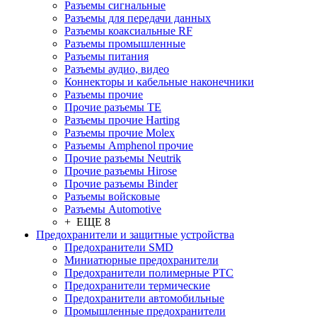
Разъeмы сигнальные
Разъeмы для передачи данных
Разъeмы коаксиальные RF
Разъeмы промышленные
Разъeмы питания
Разъeмы аудио, видео
Коннекторы и кабельные наконечники
Разъeмы прочие
Прочие разъемы TE
Разъемы прочие Harting
Разъемы прочие Molex
Разъемы Amphenol прочие
Прочие разъемы Neutrik
Прочие разъемы Hirose
Прочие разъемы Binder
Разъемы войсковые
Разъeмы Automotive
+ ЕЩЕ 8
Предохранители и защитные устройства
Предохранители SMD
Миниатюрные предохранители
Предохранители полимерные PTC
Предохранители термические
Предохранители автомобильные
Промышленные предохранители