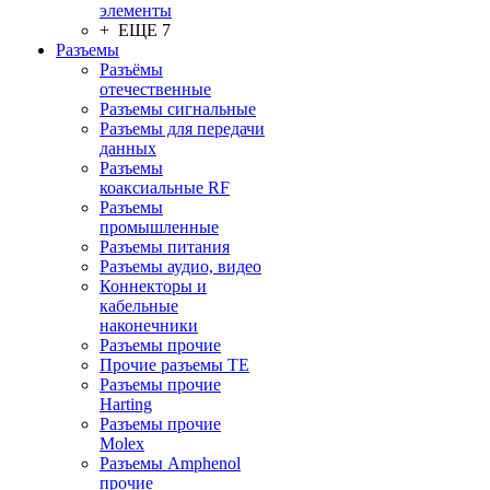
элементы
+ ЕЩЕ 7
Разъeмы
Разъёмы
отечественные
Разъeмы сигнальные
Разъeмы для передачи
данных
Разъeмы
коаксиальные RF
Разъeмы
промышленные
Разъeмы питания
Разъeмы аудио, видео
Коннекторы и
кабельные
наконечники
Разъeмы прочие
Прочие разъемы TE
Разъемы прочие
Harting
Разъемы прочие
Molex
Разъемы Amphenol
прочие