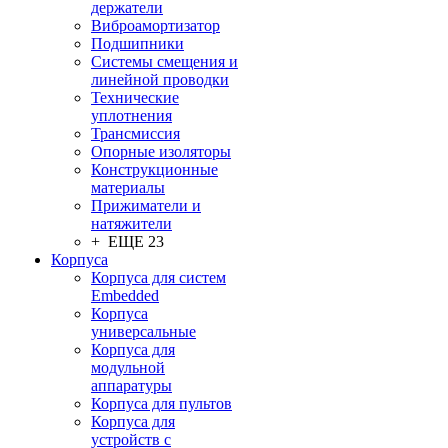
держатели
Виброамортизатор
Подшипники
Системы смещения и
линейной проводки
Технические
уплотнения
Трансмиссия
Опорные изоляторы
Конструкционные
материалы
Прижиматели и
натяжители
+ ЕЩЕ 23
Корпуса
Корпуса для систем
Embedded
Корпуса
универсальные
Корпуса для
модульной
аппаратуры
Корпуса для пультов
Корпуса для
устройств с