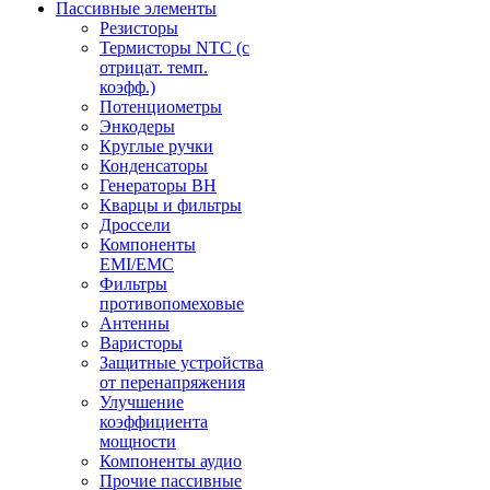
Пассивные элементы
Резисторы
Термисторы NTC (с
отрицат. темп.
коэфф.)
Потенциометры
Энкодеры
Круглые ручки
Конденсаторы
Генераторы ВН
Кварцы и фильтры
Дроссели
Компоненты
EMI/EMC
Фильтры
противопомеховые
Антенны
Варисторы
Защитные устройства
от перенапряжения
Улучшение
коэффициента
мощности
Компоненты аудио
Прочие пассивные