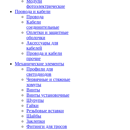
Модули
фотоэлектрические
Провода и кабели
Провода
Кабели
соединительные
Оплетки и защитные
оболочки
Аксессуары для
кабелей
Провода и кабели
прочие
Механические элементы
Профили для
светодиодов
Червячные и стяжные
хомуты
Винты
Винты установочные
Шурупы
Гайки
Резьбовые вставки
Шайбы
Заклепки
Фитинги для тросов