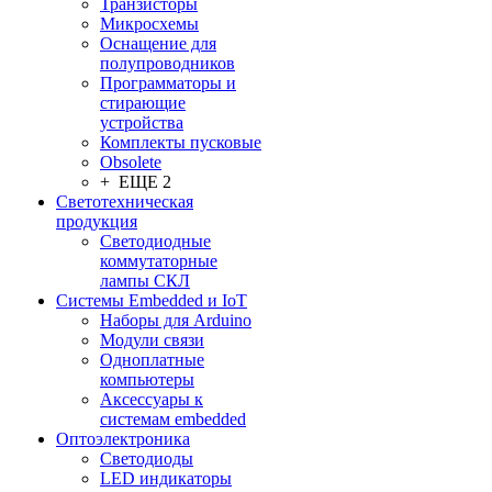
Транзисторы
Микросхемы
Оснащение для
полупроводников
Программаторы и
стирающие
устройства
Комплекты пусковые
Obsolete
+ ЕЩЕ 2
Светотехническая
продукция
Светодиодные
коммутаторные
лампы СКЛ
Системы Embedded и IoT
Наборы для Arduino
Модули связи
Одноплатные
компьютеры
Аксессуары к
системам embedded
Oптоэлектроника
Светодиоды
LED индикаторы