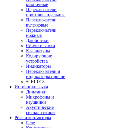
кнопочные
Переключатели
противовандальные
Переключатели
кулачковые
Переключатели
ножные
Джойстики
Свичи и замки
Клавиатуры
Кодирующие
устройства
Индикаторы
Переключатели и
индикаторы прочие
+ ЕЩЕ 8
Источники звука
Динамики
Микрофоны и
наушники
Акустические
сигнализаторы
Реле и контакторы
Реле
Контакторы