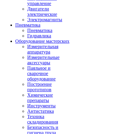
управление
Двигатели
электрические
Электромагниты
Пневматика
Пневматика
Гидравлика
Оборудование мастерских
Измерительная
аппаратура
Измерительные
аксессуары
Паяльное и
сварочное
оборудование
Построение
прототипов
Химические
препараты
Инструменты
Aнтистатика
Техника
складирования
Безопасность и
гигиена труда