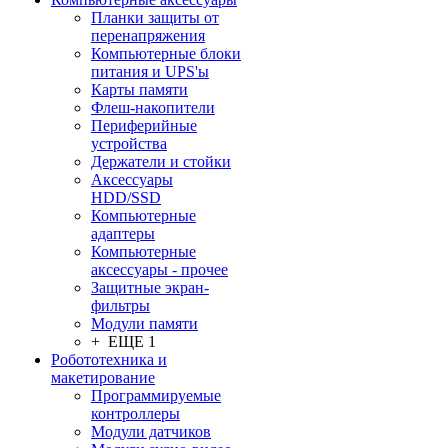
Планки защиты от
перенапряжения
Компьютерные блоки
питания и UPS'ы
Карты памяти
Флеш-накопители
Периферийные
устройства
Держатели и стойки
Аксессуары
HDD/SSD
Компьютерные
адаптеры
Компьютерные
аксессуары - прочее
Защитные экран-
фильтры
Модули памяти
+ ЕЩЕ 1
Робототехника и
макетирование
Программируемые
контроллеры
Модули датчиков