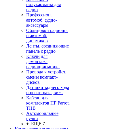
полукарманы для
радио
Профессион.
автомоб. аудио-
аксессуары
Облицовки радиопр.
и автомоб.
динамиков
Ленты, соединяющие
панель с радио
Ключи для
демонтажа
радиоприемника
Провода к устройст.
смены компакт-
дисков
Датчики заднего хода
и регистрат. движ.
Кабели для
комплектов HF Parrot,
THB
Автомобильные
ручки
+ ЕЩЕ 7
Компьютерные аксессуары