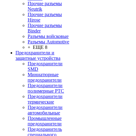
Прочие разъемы
Neutrik
Прочие разъемы
Hirose
Прочие разъемы
Binder
Разъемы войсковые
Разъeмы Automotive
+ ЕЩЕ 8
Предохранители и
защитные устройства
Предохранители
SMD
Миниатюрные
предохранители
Предохранители
полимерные PTC
Предохранители
термические
Предохранители
автомобильные
Промышленные
предохранители
Предохранитель
специального