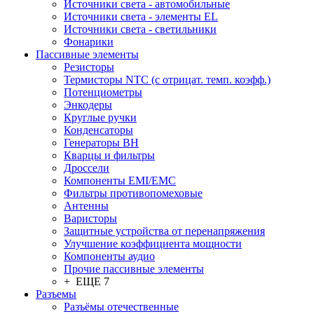
Источники света - автомобильные
Источники света - элементы EL
Источники света - светильники
Фонарики
Пассивные элементы
Резисторы
Термисторы NTC (с отрицат. темп. коэфф.)
Потенциометры
Энкодеры
Круглые ручки
Конденсаторы
Генераторы ВН
Кварцы и фильтры
Дроссели
Компоненты EMI/EMC
Фильтры противопомеховые
Антенны
Варисторы
Защитные устройства от перенапряжения
Улучшение коэффициента мощности
Компоненты аудио
Прочие пассивные элементы
+ ЕЩЕ 7
Разъeмы
Разъёмы отечественные