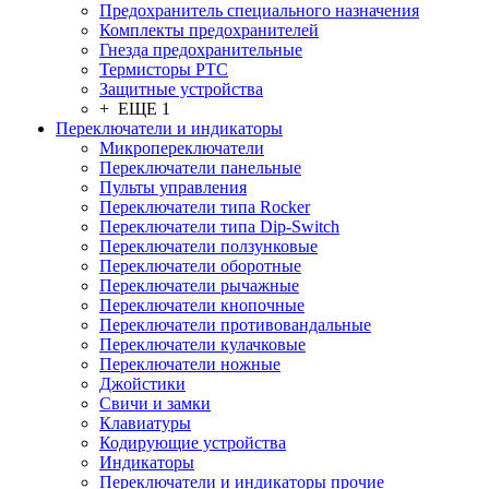
Предохранитель специального назначения
Комплекты предохранителей
Гнезда предохранительные
Термисторы PTC
Защитные устройства
+ ЕЩЕ 1
Переключатели и индикаторы
Микропереключатели
Переключатели панельные
Пульты управления
Переключатели типа Rocker
Переключатели типа Dip-Switch
Переключатели ползунковые
Переключатели оборотные
Переключатели рычажные
Переключатели кнопочные
Переключатели противовандальные
Переключатели кулачковые
Переключатели ножные
Джойстики
Свичи и замки
Клавиатуры
Кодирующие устройства
Индикаторы
Переключатели и индикаторы прочие