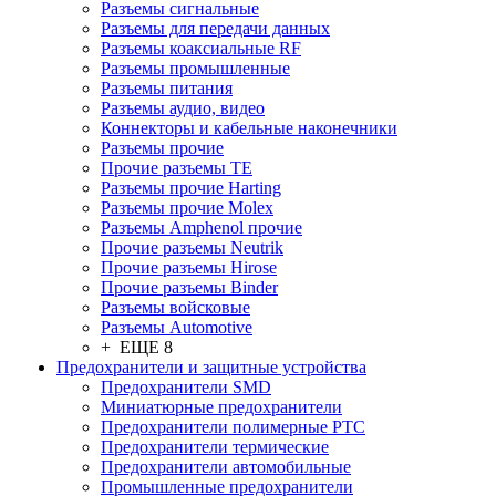
Разъeмы сигнальные
Разъeмы для передачи данных
Разъeмы коаксиальные RF
Разъeмы промышленные
Разъeмы питания
Разъeмы аудио, видео
Коннекторы и кабельные наконечники
Разъeмы прочие
Прочие разъемы TE
Разъемы прочие Harting
Разъемы прочие Molex
Разъемы Amphenol прочие
Прочие разъемы Neutrik
Прочие разъемы Hirose
Прочие разъемы Binder
Разъемы войсковые
Разъeмы Automotive
+ ЕЩЕ 8
Предохранители и защитные устройства
Предохранители SMD
Миниатюрные предохранители
Предохранители полимерные PTC
Предохранители термические
Предохранители автомобильные
Промышленные предохранители