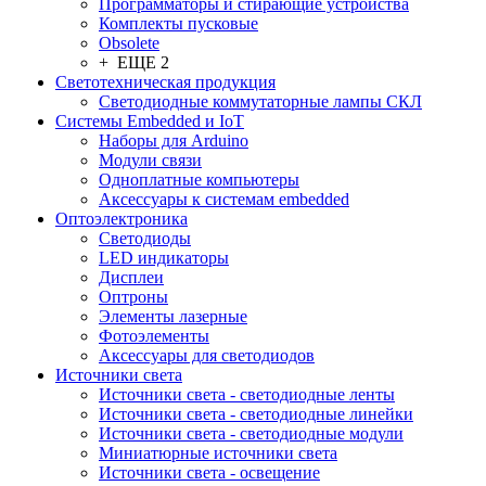
Программаторы и стирающие устройства
Комплекты пусковые
Obsolete
+ ЕЩЕ 2
Светотехническая продукция
Светодиодные коммутаторные лампы СКЛ
Системы Embedded и IoT
Наборы для Arduino
Модули связи
Одноплатные компьютеры
Аксессуары к системам embedded
Oптоэлектроника
Светодиоды
LED индикаторы
Дисплеи
Оптроны
Элементы лазерные
Фотоэлементы
Аксессуары для светодиодов
Источники света
Источники света - светодиодные ленты
Источники света - светодиодные линейки
Источники света - светодиодные модули
Миниатюрные источники света
Источники света - освещение