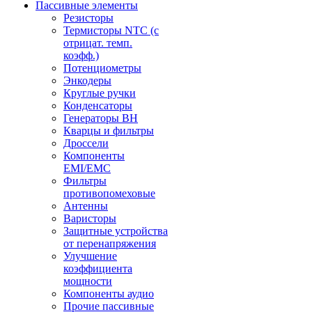
Пассивные элементы
Резисторы
Термисторы NTC (с
отрицат. темп.
коэфф.)
Потенциометры
Энкодеры
Круглые ручки
Конденсаторы
Генераторы ВН
Кварцы и фильтры
Дроссели
Компоненты
EMI/EMC
Фильтры
противопомеховые
Антенны
Варисторы
Защитные устройства
от перенапряжения
Улучшение
коэффициента
мощности
Компоненты аудио
Прочие пассивные