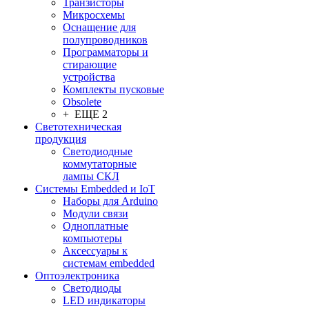
Транзисторы
Микросхемы
Оснащение для
полупроводников
Программаторы и
стирающие
устройства
Комплекты пусковые
Obsolete
+ ЕЩЕ 2
Светотехническая
продукция
Светодиодные
коммутаторные
лампы СКЛ
Системы Embedded и IoT
Наборы для Arduino
Модули связи
Одноплатные
компьютеры
Аксессуары к
системам embedded
Oптоэлектроника
Светодиоды
LED индикаторы