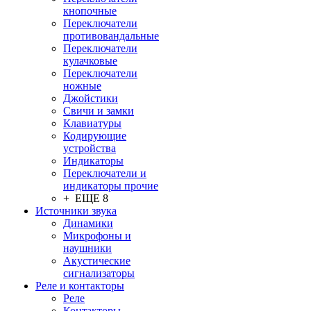
кнопочные
Переключатели
противовандальные
Переключатели
кулачковые
Переключатели
ножные
Джойстики
Свичи и замки
Клавиатуры
Кодирующие
устройства
Индикаторы
Переключатели и
индикаторы прочие
+ ЕЩЕ 8
Источники звука
Динамики
Микрофоны и
наушники
Акустические
сигнализаторы
Реле и контакторы
Реле
Контакторы