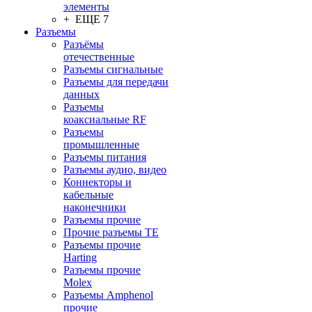
элементы
+ ЕЩЕ 7
Разъeмы
Разъёмы
отечественные
Разъeмы сигнальные
Разъeмы для передачи
данных
Разъeмы
коаксиальные RF
Разъeмы
промышленные
Разъeмы питания
Разъeмы аудио, видео
Коннекторы и
кабельные
наконечники
Разъeмы прочие
Прочие разъемы TE
Разъемы прочие
Harting
Разъемы прочие
Molex
Разъемы Amphenol
прочие