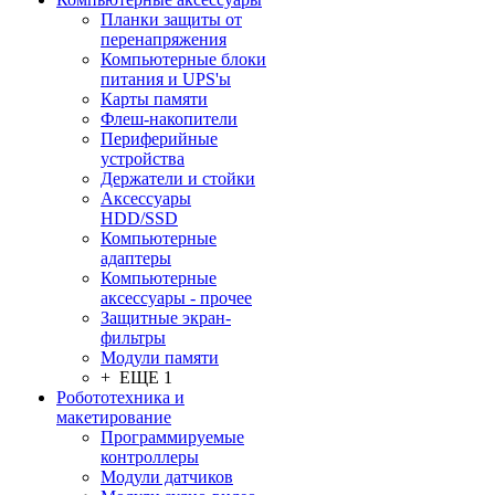
Планки защиты от
перенапряжения
Компьютерные блоки
питания и UPS'ы
Карты памяти
Флеш-накопители
Периферийные
устройства
Держатели и стойки
Аксессуары
HDD/SSD
Компьютерные
адаптеры
Компьютерные
аксессуары - прочее
Защитные экран-
фильтры
Модули памяти
+ ЕЩЕ 1
Робототехника и
макетирование
Программируемые
контроллеры
Модули датчиков