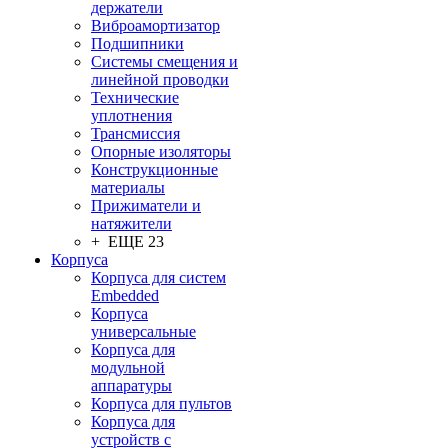
держатели
Виброамортизатор
Подшипники
Системы смещения и
линейной проводки
Технические
уплотнения
Трансмиссия
Опорные изоляторы
Конструкционные
материалы
Прижиматели и
натяжители
+ ЕЩЕ 23
Корпуса
Корпуса для систем
Embedded
Корпуса
универсальные
Корпуса для
модульной
аппаратуры
Корпуса для пультов
Корпуса для
устройств с