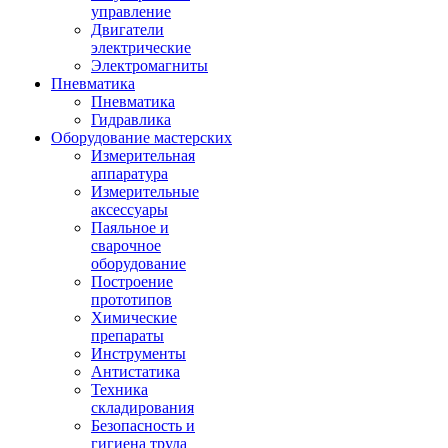
управление
Двигатели
электрические
Электромагниты
Пневматика
Пневматика
Гидравлика
Оборудование мастерских
Измерительная
аппаратура
Измерительные
аксессуары
Паяльное и
сварочное
оборудование
Построение
прототипов
Химические
препараты
Инструменты
Aнтистатика
Техника
складирования
Безопасность и
гигиена труда