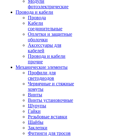
Модули
фотоэлектрические
Провода и кабели
Провода
Кабели
соединительные
Оплетки и защитные
оболочки
Аксессуары для
кабелей
Провода и кабели
прочие
Механические элементы
Профили для
светодиодов
Червячные и стяжные
хомуты
Винты
Винты установочные
Шурупы
Гайки
Резьбовые вставки
Шайбы
Заклепки
Фитинги для тросов