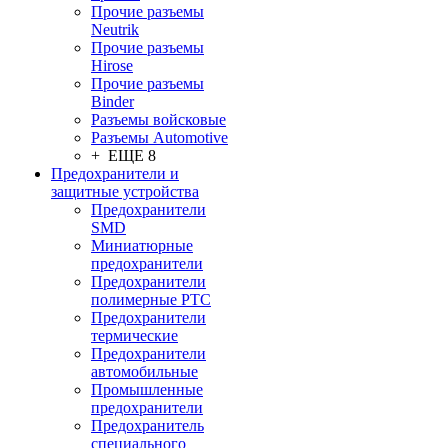
Прочие разъемы
Neutrik
Прочие разъемы
Hirose
Прочие разъемы
Binder
Разъемы войсковые
Разъeмы Automotive
+ ЕЩЕ 8
Предохранители и
защитные устройства
Предохранители
SMD
Миниатюрные
предохранители
Предохранители
полимерные PTC
Предохранители
термические
Предохранители
автомобильные
Промышленные
предохранители
Предохранитель
специального