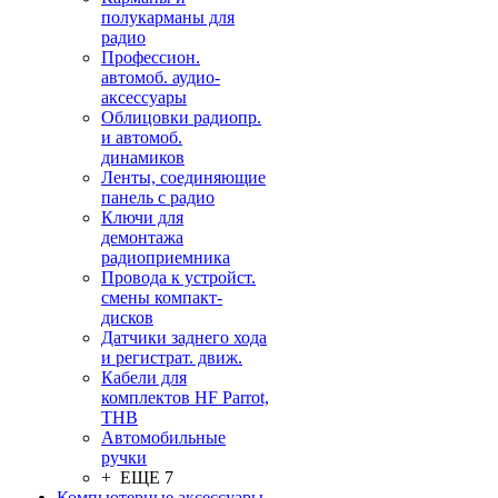
полукарманы для
радио
Профессион.
автомоб. аудио-
аксессуары
Облицовки радиопр.
и автомоб.
динамиков
Ленты, соединяющие
панель с радио
Ключи для
демонтажа
радиоприемника
Провода к устройст.
смены компакт-
дисков
Датчики заднего хода
и регистрат. движ.
Кабели для
комплектов HF Parrot,
THB
Автомобильные
ручки
+ ЕЩЕ 7
Компьютерные аксессуары