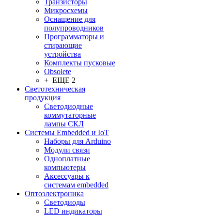
Транзисторы
Микросхемы
Оснащение для
полупроводников
Программаторы и
стирающие
устройства
Комплекты пусковые
Obsolete
+ ЕЩЕ 2
Светотехническая
продукция
Светодиодные
коммутаторные
лампы СКЛ
Системы Embedded и IoT
Наборы для Arduino
Модули связи
Одноплатные
компьютеры
Аксессуары к
системам embedded
Oптоэлектроника
Светодиоды
LED индикаторы