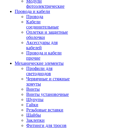
Модули
фотоэлектрические
Провода и кабели
Провода
Кабели
соединительные
Оплетки и защитные
оболочки
Аксессуары для
кабелей
Провода и кабели
прочие
Механические элементы
Профили для
светодиодов
Червячные и стяжные
хомуты
Винты
Винты установочные
Шурупы
Гайки
Резьбовые вставки
Шайбы
Заклепки
Фитинги для тросов