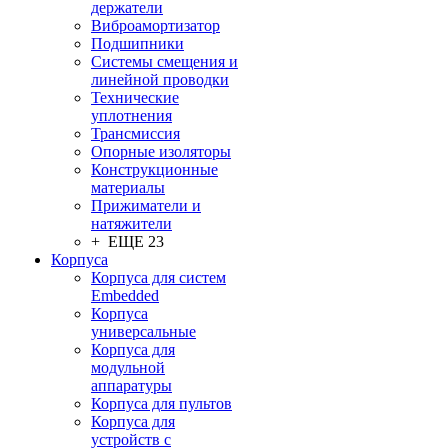
держатели
Виброамортизатор
Подшипники
Системы смещения и
линейной проводки
Технические
уплотнения
Трансмиссия
Опорные изоляторы
Конструкционные
материалы
Прижиматели и
натяжители
+ ЕЩЕ 23
Корпуса
Корпуса для систем
Embedded
Корпуса
универсальные
Корпуса для
модульной
аппаратуры
Корпуса для пультов
Корпуса для
устройств с