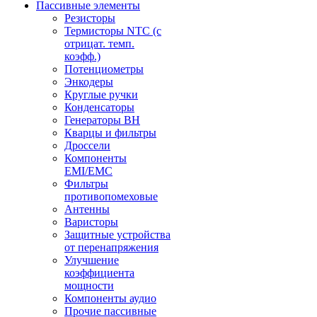
Пассивные элементы
Резисторы
Термисторы NTC (с
отрицат. темп.
коэфф.)
Потенциометры
Энкодеры
Круглые ручки
Конденсаторы
Генераторы ВН
Кварцы и фильтры
Дроссели
Компоненты
EMI/EMC
Фильтры
противопомеховые
Антенны
Варисторы
Защитные устройства
от перенапряжения
Улучшение
коэффициента
мощности
Компоненты аудио
Прочие пассивные