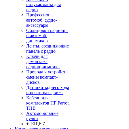
полукарманы для
радио
Профессион.
автомоб. аудио-
аксессуары
Облицовки радиопр.
и автомоб.
динамиков
Ленты, соединяющие
панель с радио
Ключи для
демонтажа
радиоприемника
Провода к устройст.
смены компакт-
дисков
Датчики заднего хода
и регистрат. движ.
Кабели для
комплектов HF Parrot,
THB
Автомобильные
ручки
+ ЕЩЕ 7
Компьютерные аксессуары