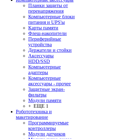
Планки защиты от
перенапряжения
Компьютерные блоки
питания и UPS'ы
Карты памяти
Флеш-накопители
Периферийные
устройства
Держатели и стойки
Аксессуары
HDD/SSD
Компьютерные
адаптеры
Компьютерные
аксессуары - прочее
Защитные экран-
фильтры
Модули памяти
+ ЕЩЕ 1
Робототехника и
макетирование
Программируемые
контроллеры
Модули датчиков