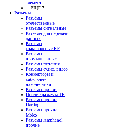
элементы
+ ЕЩЕ 7
Разъeмы
Разъёмы
отечественные
Разъeмы сигнальные
Разъeмы для передачи
данных
Разъeмы
коаксиальные RF
Разъeмы
промышленные
Разъeмы питания
Разъeмы аудио, видео
Коннекторы и
кабельные
наконечники
Разъeмы прочие
Прочие разъемы TE
Разъемы прочие
Harting
Разъемы прочие
Molex
Разъемы Amphenol
прочие