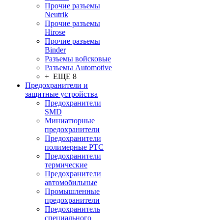
Прочие разъемы
Neutrik
Прочие разъемы
Hirose
Прочие разъемы
Binder
Разъемы войсковые
Разъeмы Automotive
+ ЕЩЕ 8
Предохранители и
защитные устройства
Предохранители
SMD
Миниатюрные
предохранители
Предохранители
полимерные PTC
Предохранители
термические
Предохранители
автомобильные
Промышленные
предохранители
Предохранитель
специального