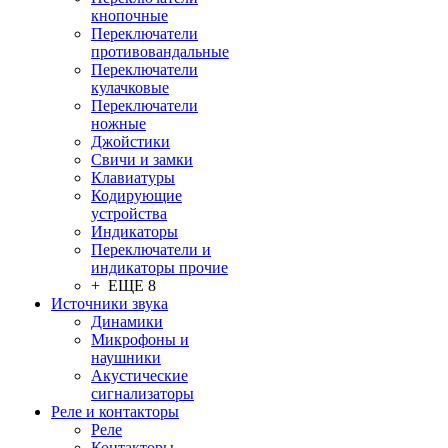
кнопочные
Переключатели
противовандальные
Переключатели
кулачковые
Переключатели
ножные
Джойстики
Свичи и замки
Клавиатуры
Кодирующие
устройства
Индикаторы
Переключатели и
индикаторы прочие
+ ЕЩЕ 8
Источники звука
Динамики
Микрофоны и
наушники
Акустические
сигнализаторы
Реле и контакторы
Реле
Контакторы