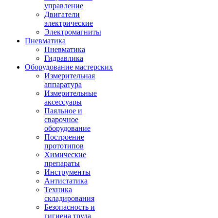
управление
Двигатели
электрические
Электромагниты
Пневматика
Пневматика
Гидравлика
Оборудование мастерских
Измерительная
аппаратура
Измерительные
аксессуары
Паяльное и
сварочное
оборудование
Построение
прототипов
Химические
препараты
Инструменты
Aнтистатика
Техника
складирования
Безопасность и
гигиена труда