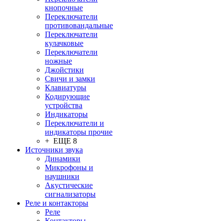
кнопочные
Переключатели
противовандальные
Переключатели
кулачковые
Переключатели
ножные
Джойстики
Свичи и замки
Клавиатуры
Кодирующие
устройства
Индикаторы
Переключатели и
индикаторы прочие
+ ЕЩЕ 8
Источники звука
Динамики
Микрофоны и
наушники
Акустические
сигнализаторы
Реле и контакторы
Реле
Контакторы