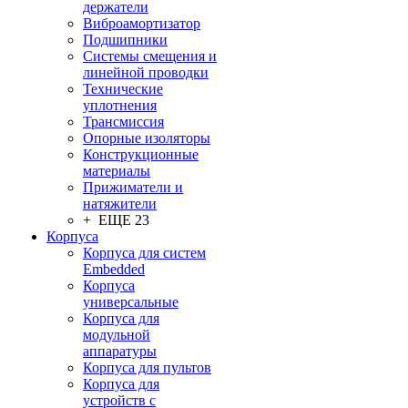
держатели
Виброамортизатор
Подшипники
Системы смещения и
линейной проводки
Технические
уплотнения
Трансмиссия
Опорные изоляторы
Конструкционные
материалы
Прижиматели и
натяжители
+ ЕЩЕ 23
Корпуса
Корпуса для систем
Embedded
Корпуса
универсальные
Корпуса для
модульной
аппаратуры
Корпуса для пультов
Корпуса для
устройств с