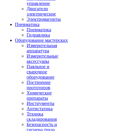
управление
Двигатели
электрические
Электромагниты
Пневматика
Пневматика
Гидравлика
Оборудование мастерских
Измерительная
аппаратура
Измерительные
аксессуары
Паяльное и
сварочное
оборудование
Построение
прототипов
Химические
препараты
Инструменты
Aнтистатика
Техника
складирования
Безопасность и
гигиена труда