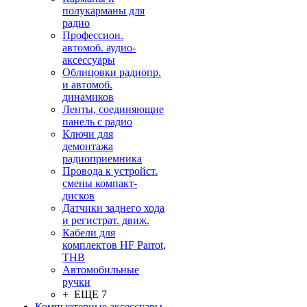
полукарманы для
радио
Профессион.
автомоб. аудио-
аксессуары
Облицовки радиопр.
и автомоб.
динамиков
Ленты, соединяющие
панель с радио
Ключи для
демонтажа
радиоприемника
Провода к устройст.
смены компакт-
дисков
Датчики заднего хода
и регистрат. движ.
Кабели для
комплектов HF Parrot,
THB
Автомобильные
ручки
+ ЕЩЕ 7
Компьютерные аксессуары