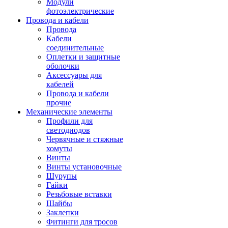
Модули
фотоэлектрические
Провода и кабели
Провода
Кабели
соединительные
Оплетки и защитные
оболочки
Аксессуары для
кабелей
Провода и кабели
прочие
Механические элементы
Профили для
светодиодов
Червячные и стяжные
хомуты
Винты
Винты установочные
Шурупы
Гайки
Резьбовые вставки
Шайбы
Заклепки
Фитинги для тросов