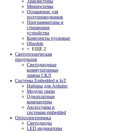
Транзисторы
Микросхемы
Оснащение для
полупроводников
Программаторы и
стирающие
устройства
Комплекты пусковые
Obsolete
+ ЕЩЕ 2
Светотехническая
продукция
Светодиодные
коммутаторные
лампы СКЛ
Системы Embedded и IoT
Наборы для Arduino
Модули связи
Одноплатные
компьютеры
Аксессуары к
системам embedded
Oптоэлектроника
Светодиоды
LED индикаторы