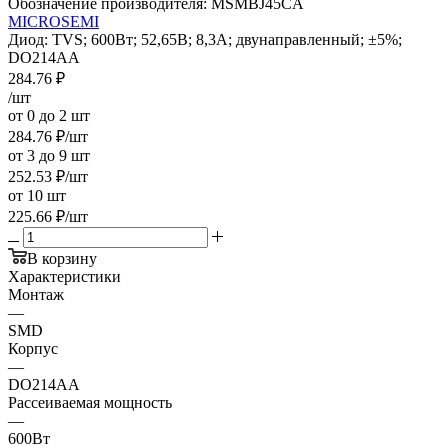
Обозначение производителя:
MSMBJ45CA
MICROSEMI
Диод: TVS; 600Вт; 52,65В; 8,3А; двунаправленный; ±5%;
DO214AA
284.76
₽
/шт
от 0 до 2 шт
284.76
₽
/шт
от 3 до 9 шт
252.53
₽
/шт
от 10 шт
225.66
₽
/шт
В корзину
Характеристики
Монтаж
—
SMD
Корпус
—
DO214AA
Рассеиваемая мощность
—
600Вт