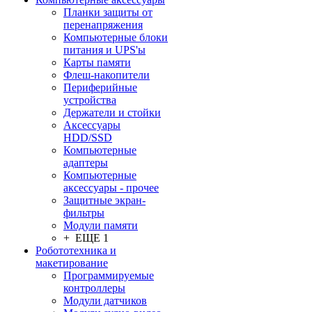
Планки защиты от
перенапряжения
Компьютерные блоки
питания и UPS'ы
Карты памяти
Флеш-накопители
Периферийные
устройства
Держатели и стойки
Аксессуары
HDD/SSD
Компьютерные
адаптеры
Компьютерные
аксессуары - прочее
Защитные экран-
фильтры
Модули памяти
+ ЕЩЕ 1
Робототехника и
макетирование
Программируемые
контроллеры
Модули датчиков