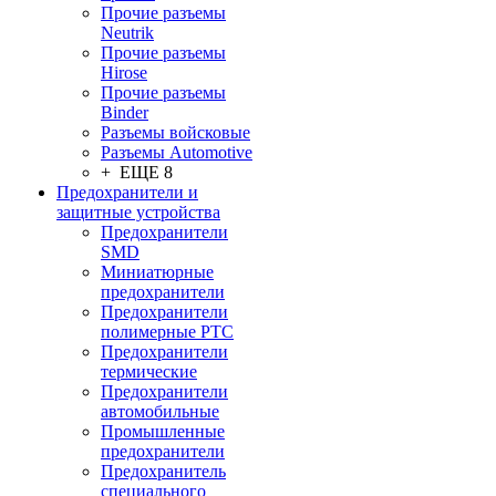
Прочие разъемы
Neutrik
Прочие разъемы
Hirose
Прочие разъемы
Binder
Разъемы войсковые
Разъeмы Automotive
+ ЕЩЕ 8
Предохранители и
защитные устройства
Предохранители
SMD
Миниатюрные
предохранители
Предохранители
полимерные PTC
Предохранители
термические
Предохранители
автомобильные
Промышленные
предохранители
Предохранитель
специального