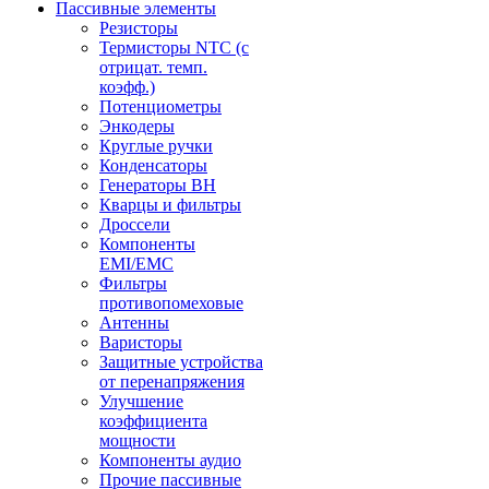
Пассивные элементы
Резисторы
Термисторы NTC (с
отрицат. темп.
коэфф.)
Потенциометры
Энкодеры
Круглые ручки
Конденсаторы
Генераторы ВН
Кварцы и фильтры
Дроссели
Компоненты
EMI/EMC
Фильтры
противопомеховые
Антенны
Варисторы
Защитные устройства
от перенапряжения
Улучшение
коэффициента
мощности
Компоненты аудио
Прочие пассивные