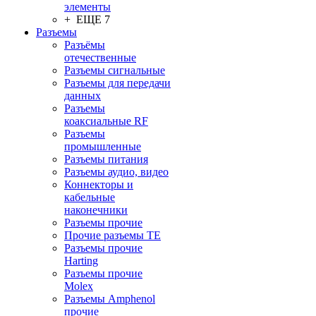
элементы
+ ЕЩЕ 7
Разъeмы
Разъёмы
отечественные
Разъeмы сигнальные
Разъeмы для передачи
данных
Разъeмы
коаксиальные RF
Разъeмы
промышленные
Разъeмы питания
Разъeмы аудио, видео
Коннекторы и
кабельные
наконечники
Разъeмы прочие
Прочие разъемы TE
Разъемы прочие
Harting
Разъемы прочие
Molex
Разъемы Amphenol
прочие