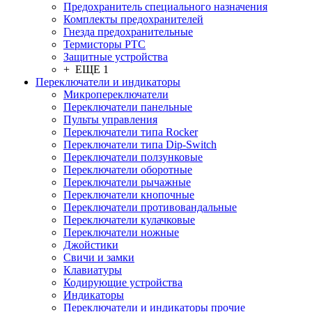
Предохранитель специального назначения
Комплекты предохранителей
Гнезда предохранительные
Термисторы PTC
Защитные устройства
+ ЕЩЕ 1
Переключатели и индикаторы
Микропереключатели
Переключатели панельные
Пульты управления
Переключатели типа Rocker
Переключатели типа Dip-Switch
Переключатели ползунковые
Переключатели оборотные
Переключатели рычажные
Переключатели кнопочные
Переключатели противовандальные
Переключатели кулачковые
Переключатели ножные
Джойстики
Свичи и замки
Клавиатуры
Кодирующие устройства
Индикаторы
Переключатели и индикаторы прочие