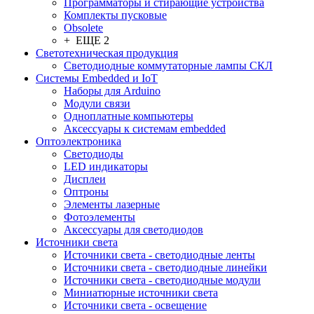
Программаторы и стирающие устройства
Комплекты пусковые
Obsolete
+ ЕЩЕ 2
Светотехническая продукция
Светодиодные коммутаторные лампы СКЛ
Системы Embedded и IoT
Наборы для Arduino
Модули связи
Одноплатные компьютеры
Аксессуары к системам embedded
Oптоэлектроника
Светодиоды
LED индикаторы
Дисплеи
Оптроны
Элементы лазерные
Фотоэлементы
Аксессуары для светодиодов
Источники света
Источники света - светодиодные ленты
Источники света - светодиодные линейки
Источники света - светодиодные модули
Миниатюрные источники света
Источники света - освещение