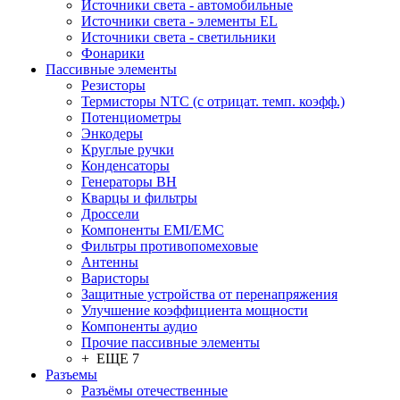
Источники света - автомобильные
Источники света - элементы EL
Источники света - светильники
Фонарики
Пассивные элементы
Резисторы
Термисторы NTC (с отрицат. темп. коэфф.)
Потенциометры
Энкодеры
Круглые ручки
Конденсаторы
Генераторы ВН
Кварцы и фильтры
Дроссели
Компоненты EMI/EMC
Фильтры противопомеховые
Антенны
Варисторы
Защитные устройства от перенапряжения
Улучшение коэффициента мощности
Компоненты аудио
Прочие пассивные элементы
+ ЕЩЕ 7
Разъeмы
Разъёмы отечественные