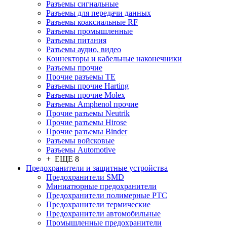
Разъeмы сигнальные
Разъeмы для передачи данных
Разъeмы коаксиальные RF
Разъeмы промышленные
Разъeмы питания
Разъeмы аудио, видео
Коннекторы и кабельные наконечники
Разъeмы прочие
Прочие разъемы TE
Разъемы прочие Harting
Разъемы прочие Molex
Разъемы Amphenol прочие
Прочие разъемы Neutrik
Прочие разъемы Hirose
Прочие разъемы Binder
Разъемы войсковые
Разъeмы Automotive
+ ЕЩЕ 8
Предохранители и защитные устройства
Предохранители SMD
Миниатюрные предохранители
Предохранители полимерные PTC
Предохранители термические
Предохранители автомобильные
Промышленные предохранители