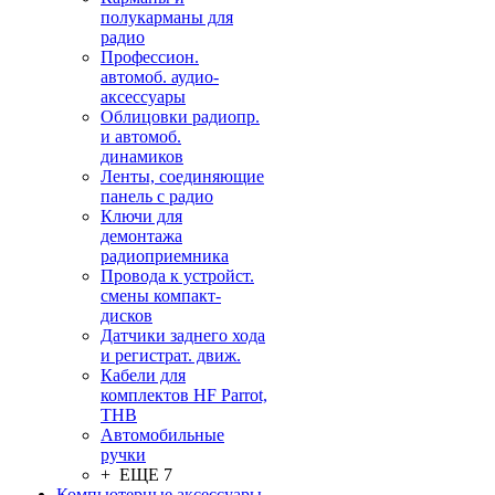
полукарманы для
радио
Профессион.
автомоб. аудио-
аксессуары
Облицовки радиопр.
и автомоб.
динамиков
Ленты, соединяющие
панель с радио
Ключи для
демонтажа
радиоприемника
Провода к устройст.
смены компакт-
дисков
Датчики заднего хода
и регистрат. движ.
Кабели для
комплектов HF Parrot,
THB
Автомобильные
ручки
+ ЕЩЕ 7
Компьютерные аксессуары