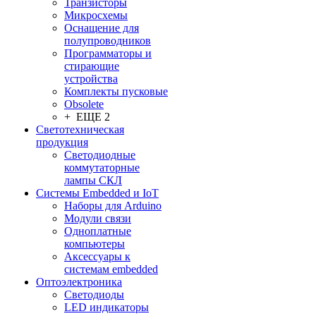
Транзисторы
Микросхемы
Оснащение для
полупроводников
Программаторы и
стирающие
устройства
Комплекты пусковые
Obsolete
+ ЕЩЕ 2
Светотехническая
продукция
Светодиодные
коммутаторные
лампы СКЛ
Системы Embedded и IoT
Наборы для Arduino
Модули связи
Одноплатные
компьютеры
Аксессуары к
системам embedded
Oптоэлектроника
Светодиоды
LED индикаторы