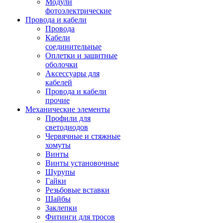
Модули
фотоэлектрические
Провода и кабели
Провода
Кабели
соединительные
Оплетки и защитные
оболочки
Аксессуары для
кабелей
Провода и кабели
прочие
Механические элементы
Профили для
светодиодов
Червячные и стяжные
хомуты
Винты
Винты установочные
Шурупы
Гайки
Резьбовые вставки
Шайбы
Заклепки
Фитинги для тросов