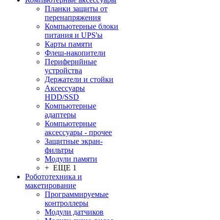
Планки защиты от
перенапряжения
Компьютерные блоки
питания и UPS'ы
Карты памяти
Флеш-накопители
Периферийные
устройства
Держатели и стойки
Аксессуары
HDD/SSD
Компьютерные
адаптеры
Компьютерные
аксессуары - прочее
Защитные экран-
фильтры
Модули памяти
+ ЕЩЕ 1
Робототехника и
макетирование
Программируемые
контроллеры
Модули датчиков