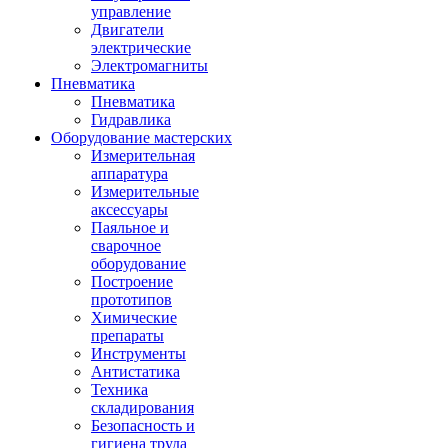
управление
Двигатели
электрические
Электромагниты
Пневматика
Пневматика
Гидравлика
Оборудование мастерских
Измерительная
аппаратура
Измерительные
аксессуары
Паяльное и
сварочное
оборудование
Построение
прототипов
Химические
препараты
Инструменты
Aнтистатика
Техника
складирования
Безопасность и
гигиена труда