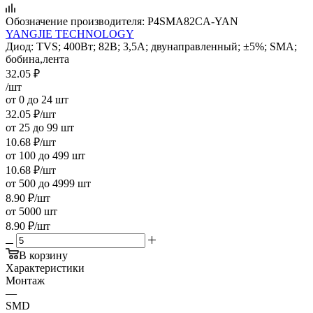
Обозначение производителя:
P4SMA82CA-YAN
YANGJIE TECHNOLOGY
Диод: TVS; 400Вт; 82В; 3,5А; двунаправленный; ±5%; SMA;
бобина,лента
32.05
₽
/шт
от 0 до 24 шт
32.05
₽
/шт
от 25 до 99 шт
10.68
₽
/шт
от 100 до 499 шт
10.68
₽
/шт
от 500 до 4999 шт
8.90
₽
/шт
от 5000 шт
8.90
₽
/шт
В корзину
Характеристики
Монтаж
—
SMD