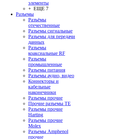
элементы
+ ЕЩЕ 7
Разъeмы
Разъёмы
отечественные
Разъeмы сигнальные
Разъeмы для передачи
данных
Разъeмы
коаксиальные RF
Разъeмы
промышленные
Разъeмы питания
Разъeмы аудио, видео
Коннекторы и
кабельные
наконечники
Разъeмы прочие
Прочие разъемы TE
Разъемы прочие
Harting
Разъемы прочие
Molex
Разъемы Amphenol
прочие