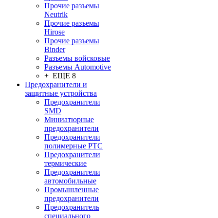
Прочие разъемы
Neutrik
Прочие разъемы
Hirose
Прочие разъемы
Binder
Разъемы войсковые
Разъeмы Automotive
+ ЕЩЕ 8
Предохранители и
защитные устройства
Предохранители
SMD
Миниатюрные
предохранители
Предохранители
полимерные PTC
Предохранители
термические
Предохранители
автомобильные
Промышленные
предохранители
Предохранитель
специального