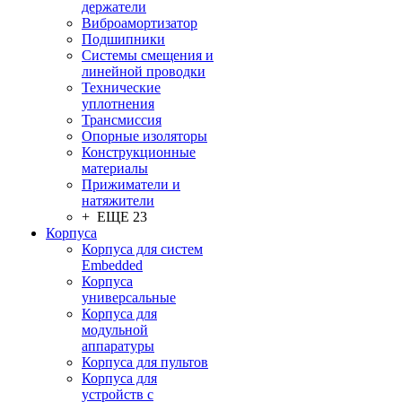
держатели
Виброамортизатор
Подшипники
Системы смещения и
линейной проводки
Технические
уплотнения
Трансмиссия
Опорные изоляторы
Конструкционные
материалы
Прижиматели и
натяжители
+ ЕЩЕ 23
Корпуса
Корпуса для систем
Embedded
Корпуса
универсальные
Корпуса для
модульной
аппаратуры
Корпуса для пультов
Корпуса для
устройств с