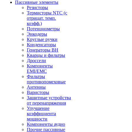
Пассивные элементы
Резисторы
Термисторы NTC (с
отрицат. темп.
коэфф.)
Потенциометры
Энкодеры
Круглые ручки
Конденсаторы
Генераторы ВН
Кварцы и фильтры
Дроссели
Компоненты
EMI/EMC
Фильтры
противопомеховые
Антенны
Варисторы
Защитные устройства
от перенапряжения
Улучшение
коэффициента
мощности
Компоненты аудио
Прочие пассивные