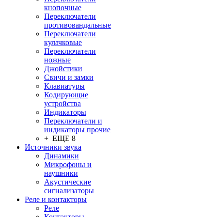
кнопочные
Переключатели
противовандальные
Переключатели
кулачковые
Переключатели
ножные
Джойстики
Свичи и замки
Клавиатуры
Кодирующие
устройства
Индикаторы
Переключатели и
индикаторы прочие
+ ЕЩЕ 8
Источники звука
Динамики
Микрофоны и
наушники
Акустические
сигнализаторы
Реле и контакторы
Реле
Контакторы