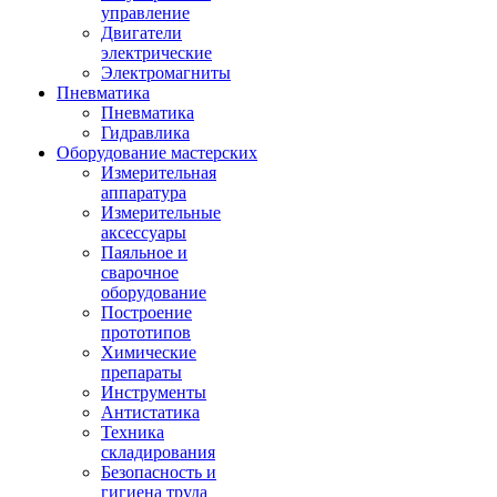
управление
Двигатели
электрические
Электромагниты
Пневматика
Пневматика
Гидравлика
Оборудование мастерских
Измерительная
аппаратура
Измерительные
аксессуары
Паяльное и
сварочное
оборудование
Построение
прототипов
Химические
препараты
Инструменты
Aнтистатика
Техника
складирования
Безопасность и
гигиена труда