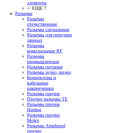
элементы
+ ЕЩЕ 7
Разъeмы
Разъёмы
отечественные
Разъeмы сигнальные
Разъeмы для передачи
данных
Разъeмы
коаксиальные RF
Разъeмы
промышленные
Разъeмы питания
Разъeмы аудио, видео
Коннекторы и
кабельные
наконечники
Разъeмы прочие
Прочие разъемы TE
Разъемы прочие
Harting
Разъемы прочие
Molex
Разъемы Amphenol
прочие