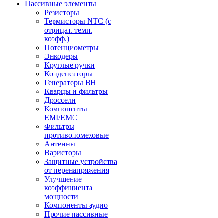
Пассивные элементы
Резисторы
Термисторы NTC (с
отрицат. темп.
коэфф.)
Потенциометры
Энкодеры
Круглые ручки
Конденсаторы
Генераторы ВН
Кварцы и фильтры
Дроссели
Компоненты
EMI/EMC
Фильтры
противопомеховые
Антенны
Варисторы
Защитные устройства
от перенапряжения
Улучшение
коэффициента
мощности
Компоненты аудио
Прочие пассивные