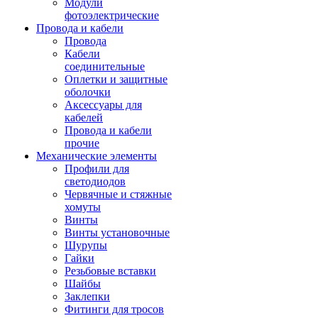
Модули
фотоэлектрические
Провода и кабели
Провода
Кабели
соединительные
Оплетки и защитные
оболочки
Аксессуары для
кабелей
Провода и кабели
прочие
Механические элементы
Профили для
светодиодов
Червячные и стяжные
хомуты
Винты
Винты установочные
Шурупы
Гайки
Резьбовые вставки
Шайбы
Заклепки
Фитинги для тросов