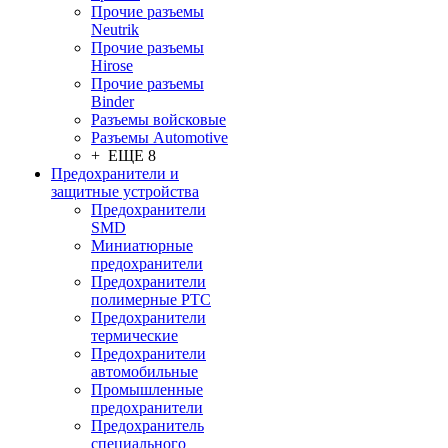
Прочие разъемы
Neutrik
Прочие разъемы
Hirose
Прочие разъемы
Binder
Разъемы войсковые
Разъeмы Automotive
+ ЕЩЕ 8
Предохранители и
защитные устройства
Предохранители
SMD
Миниатюрные
предохранители
Предохранители
полимерные PTC
Предохранители
термические
Предохранители
автомобильные
Промышленные
предохранители
Предохранитель
специального