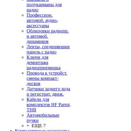
полукарманы для
радио
Профессион.
автомоб. аудио-
аксессуары
Облицовки радиопр.
и автомоб.
динамиков
Ленты, соединяющие
панель с радио
Ключи для
демонтажа
радиоприемника
Провода к устройст.
смены компакт-
дисков
Датчики заднего хода
и регистрат. движ.
Кабели для
комплектов HF Parrot,
THB
Автомобильные
ручки
+ ЕЩЕ 7
Компьютерные аксессуары