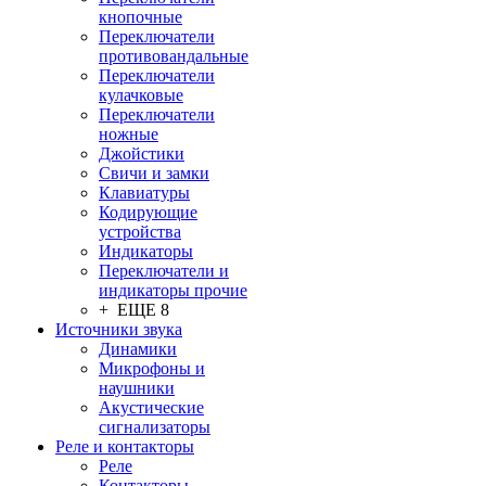
кнопочные
Переключатели
противовандальные
Переключатели
кулачковые
Переключатели
ножные
Джойстики
Свичи и замки
Клавиатуры
Кодирующие
устройства
Индикаторы
Переключатели и
индикаторы прочие
+ ЕЩЕ 8
Источники звука
Динамики
Микрофоны и
наушники
Акустические
сигнализаторы
Реле и контакторы
Реле
Контакторы