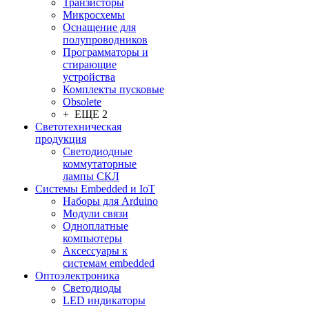
Транзисторы
Микросхемы
Оснащение для
полупроводников
Программаторы и
стирающие
устройства
Комплекты пусковые
Obsolete
+ ЕЩЕ 2
Светотехническая
продукция
Светодиодные
коммутаторные
лампы СКЛ
Системы Embedded и IoT
Наборы для Arduino
Модули связи
Одноплатные
компьютеры
Аксессуары к
системам embedded
Oптоэлектроника
Светодиоды
LED индикаторы