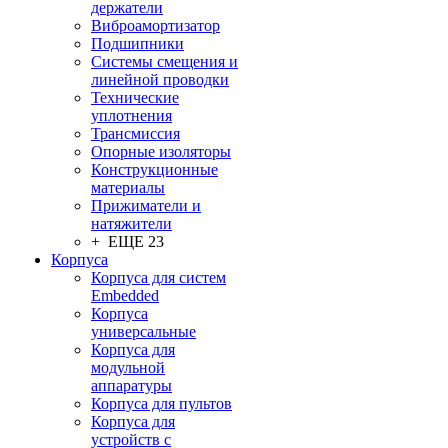
держатели
Виброамортизатор
Подшипники
Системы смещения и
линейной проводки
Технические
уплотнения
Трансмиссия
Опорные изоляторы
Конструкционные
материалы
Прижиматели и
натяжители
+ ЕЩЕ 23
Корпуса
Корпуса для систем
Embedded
Корпуса
универсальные
Корпуса для
модульной
аппаратуры
Корпуса для пультов
Корпуса для
устройств с