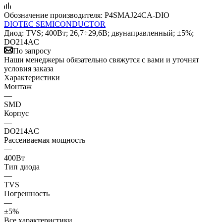
Обозначение производителя:
P4SMAJ24CA-DIO
DIOTEC SEMICONDUCTOR
Диод: TVS; 400Вт; 26,7÷29,6В; двунаправленный; ±5%;
DO214AC
По запросу
Наши менеджеры обязательно свяжутся с вами и уточнят
условия заказа
Характеристики
Монтаж
—
SMD
Корпус
—
DO214AC
Рассеиваемая мощность
—
400Вт
Тип диода
—
TVS
Погрешность
—
±5%
Все характеристики