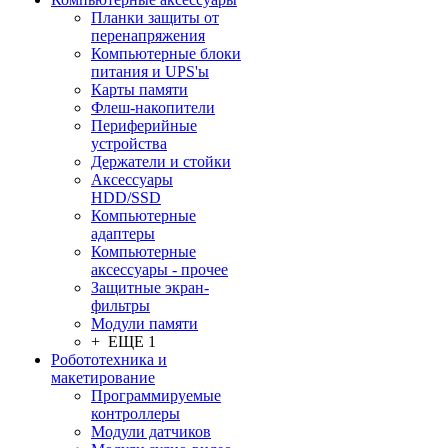
Планки защиты от
перенапряжения
Компьютерные блоки
питания и UPS'ы
Карты памяти
Флеш-накопители
Периферийные
устройства
Держатели и стойки
Аксессуары
HDD/SSD
Компьютерные
адаптеры
Компьютерные
аксессуары - прочее
Защитные экран-
фильтры
Модули памяти
+ ЕЩЕ 1
Робототехника и
макетирование
Программируемые
контроллеры
Модули датчиков