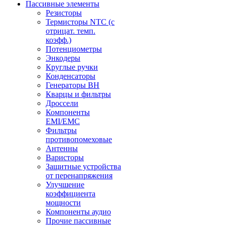
Пассивные элементы
Резисторы
Термисторы NTC (с
отрицат. темп.
коэфф.)
Потенциометры
Энкодеры
Круглые ручки
Конденсаторы
Генераторы ВН
Кварцы и фильтры
Дроссели
Компоненты
EMI/EMC
Фильтры
противопомеховые
Антенны
Варисторы
Защитные устройства
от перенапряжения
Улучшение
коэффициента
мощности
Компоненты аудио
Прочие пассивные