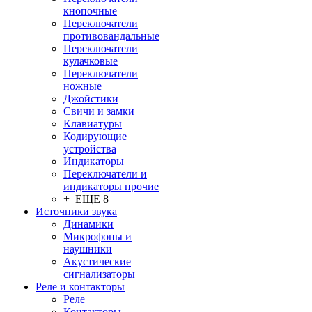
кнопочные
Переключатели
противовандальные
Переключатели
кулачковые
Переключатели
ножные
Джойстики
Свичи и замки
Клавиатуры
Кодирующие
устройства
Индикаторы
Переключатели и
индикаторы прочие
+ ЕЩЕ 8
Источники звука
Динамики
Микрофоны и
наушники
Акустические
сигнализаторы
Реле и контакторы
Реле
Контакторы