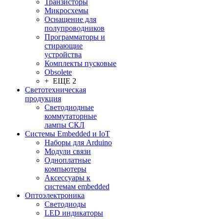
Транзисторы
Микросхемы
Оснащение для
полупроводников
Программаторы и
стирающие
устройства
Комплекты пусковые
Obsolete
+ ЕЩЕ 2
Светотехническая
продукция
Светодиодные
коммутаторные
лампы СКЛ
Системы Embedded и IoT
Наборы для Arduino
Модули связи
Одноплатные
компьютеры
Аксессуары к
системам embedded
Oптоэлектроника
Светодиоды
LED индикаторы