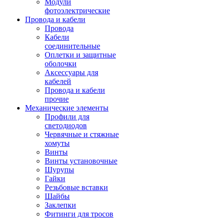
Модули
фотоэлектрические
Провода и кабели
Провода
Кабели
соединительные
Оплетки и защитные
оболочки
Аксессуары для
кабелей
Провода и кабели
прочие
Механические элементы
Профили для
светодиодов
Червячные и стяжные
хомуты
Винты
Винты установочные
Шурупы
Гайки
Резьбовые вставки
Шайбы
Заклепки
Фитинги для тросов