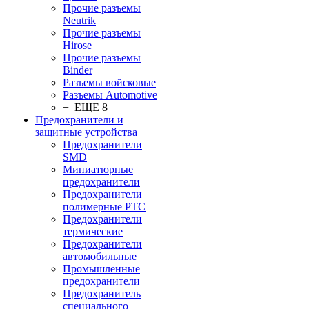
Прочие разъемы
Neutrik
Прочие разъемы
Hirose
Прочие разъемы
Binder
Разъемы войсковые
Разъeмы Automotive
+ ЕЩЕ 8
Предохранители и
защитные устройства
Предохранители
SMD
Миниатюрные
предохранители
Предохранители
полимерные PTC
Предохранители
термические
Предохранители
автомобильные
Промышленные
предохранители
Предохранитель
специального