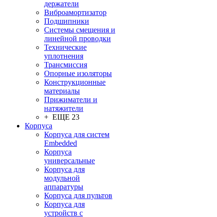
держатели
Виброамортизатор
Подшипники
Системы смещения и
линейной проводки
Технические
уплотнения
Трансмиссия
Опорные изоляторы
Конструкционные
материалы
Прижиматели и
натяжители
+ ЕЩЕ 23
Корпуса
Корпуса для систем
Embedded
Корпуса
универсальные
Корпуса для
модульной
аппаратуры
Корпуса для пультов
Корпуса для
устройств с