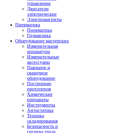
управление
Двигатели
электрические
Электромагниты
Пневматика
Пневматика
Гидравлика
Оборудование мастерских
Измерительная
аппаратура
Измерительные
аксессуары
Паяльное и
сварочное
оборудование
Построение
прототипов
Химические
препараты
Инструменты
Aнтистатика
Техника
складирования
Безопасность и
гигиена труда