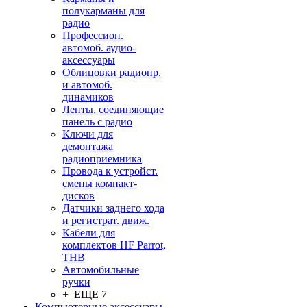
полукарманы для
радио
Профессион.
автомоб. аудио-
аксессуары
Облицовки радиопр.
и автомоб.
динамиков
Ленты, соединяющие
панель с радио
Ключи для
демонтажа
радиоприемника
Провода к устройст.
смены компакт-
дисков
Датчики заднего хода
и регистрат. движ.
Кабели для
комплектов HF Parrot,
THB
Автомобильные
ручки
+ ЕЩЕ 7
Компьютерные аксессуары