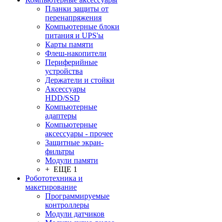
Планки защиты от
перенапряжения
Компьютерные блоки
питания и UPS'ы
Карты памяти
Флеш-накопители
Периферийные
устройства
Держатели и стойки
Аксессуары
HDD/SSD
Компьютерные
адаптеры
Компьютерные
аксессуары - прочее
Защитные экран-
фильтры
Модули памяти
+ ЕЩЕ 1
Робототехника и
макетирование
Программируемые
контроллеры
Модули датчиков