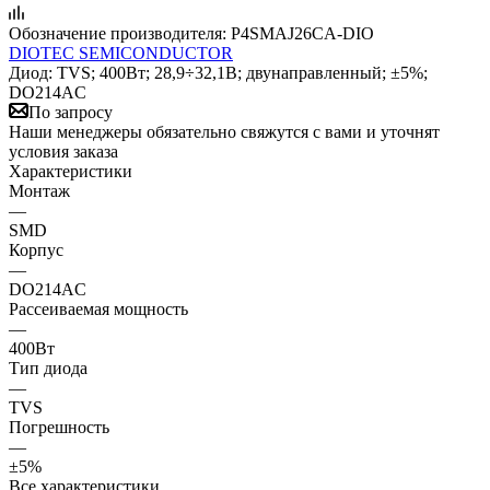
Обозначение производителя:
P4SMAJ26CA-DIO
DIOTEC SEMICONDUCTOR
Диод: TVS; 400Вт; 28,9÷32,1В; двунаправленный; ±5%;
DO214AC
По запросу
Наши менеджеры обязательно свяжутся с вами и уточнят
условия заказа
Характеристики
Монтаж
—
SMD
Корпус
—
DO214AC
Рассеиваемая мощность
—
400Вт
Тип диода
—
TVS
Погрешность
—
±5%
Все характеристики