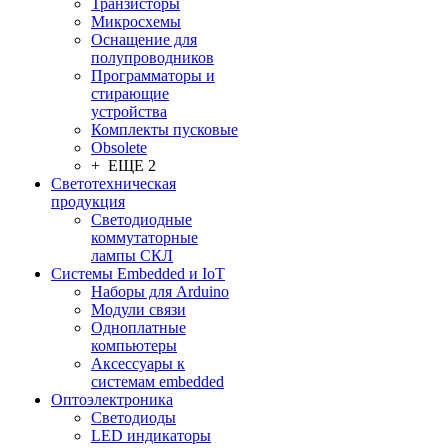
Транзисторы
Микросхемы
Оснащение для
полупроводников
Программаторы и
стирающие
устройства
Комплекты пусковые
Obsolete
+ ЕЩЕ 2
Светотехническая
продукция
Светодиодные
коммутаторные
лампы СКЛ
Системы Embedded и IoT
Наборы для Arduino
Модули связи
Одноплатные
компьютеры
Аксессуары к
системам embedded
Oптоэлектроника
Светодиоды
LED индикаторы