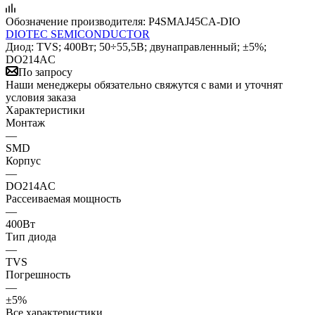
Обозначение производителя:
P4SMAJ45CA-DIO
DIOTEC SEMICONDUCTOR
Диод: TVS; 400Вт; 50÷55,5В; двунаправленный; ±5%;
DO214AC
По запросу
Наши менеджеры обязательно свяжутся с вами и уточнят
условия заказа
Характеристики
Монтаж
—
SMD
Корпус
—
DO214AC
Рассеиваемая мощность
—
400Вт
Тип диода
—
TVS
Погрешность
—
±5%
Все характеристики