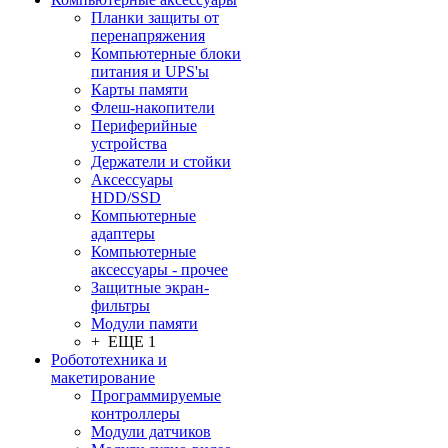
Планки защиты от
перенапряжения
Компьютерные блоки
питания и UPS'ы
Карты памяти
Флеш-накопители
Периферийные
устройства
Держатели и стойки
Аксессуары
HDD/SSD
Компьютерные
адаптеры
Компьютерные
аксессуары - прочее
Защитные экран-
фильтры
Модули памяти
+ ЕЩЕ 1
Робототехника и
макетирование
Программируемые
контроллеры
Модули датчиков