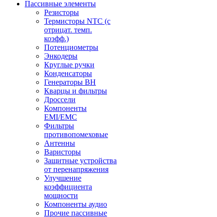
Пассивные элементы
Резисторы
Термисторы NTC (с
отрицат. темп.
коэфф.)
Потенциометры
Энкодеры
Круглые ручки
Конденсаторы
Генераторы ВН
Кварцы и фильтры
Дроссели
Компоненты
EMI/EMC
Фильтры
противопомеховые
Антенны
Варисторы
Защитные устройства
от перенапряжения
Улучшение
коэффициента
мощности
Компоненты аудио
Прочие пассивные