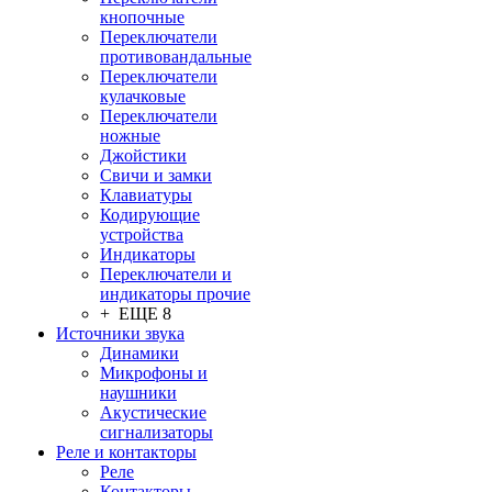
кнопочные
Переключатели
противовандальные
Переключатели
кулачковые
Переключатели
ножные
Джойстики
Свичи и замки
Клавиатуры
Кодирующие
устройства
Индикаторы
Переключатели и
индикаторы прочие
+ ЕЩЕ 8
Источники звука
Динамики
Микрофоны и
наушники
Акустические
сигнализаторы
Реле и контакторы
Реле
Контакторы