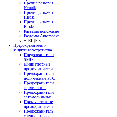
Прочие разъемы
Neutrik
Прочие разъемы
Hirose
Прочие разъемы
Binder
Разъемы войсковые
Разъeмы Automotive
+ ЕЩЕ 8
Предохранители и
защитные устройства
Предохранители
SMD
Миниатюрные
предохранители
Предохранители
полимерные PTC
Предохранители
термические
Предохранители
автомобильные
Промышленные
предохранители
Предохранитель
специального