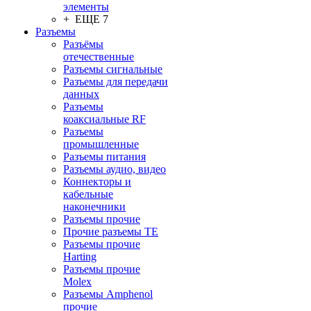
элементы
+ ЕЩЕ 7
Разъeмы
Разъёмы
отечественные
Разъeмы сигнальные
Разъeмы для передачи
данных
Разъeмы
коаксиальные RF
Разъeмы
промышленные
Разъeмы питания
Разъeмы аудио, видео
Коннекторы и
кабельные
наконечники
Разъeмы прочие
Прочие разъемы TE
Разъемы прочие
Harting
Разъемы прочие
Molex
Разъемы Amphenol
прочие