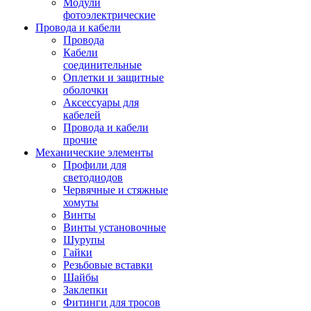
Модули
фотоэлектрические
Провода и кабели
Провода
Кабели
соединительные
Оплетки и защитные
оболочки
Аксессуары для
кабелей
Провода и кабели
прочие
Механические элементы
Профили для
светодиодов
Червячные и стяжные
хомуты
Винты
Винты установочные
Шурупы
Гайки
Резьбовые вставки
Шайбы
Заклепки
Фитинги для тросов