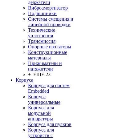
держатели
Виброамортизатор
Подшипники
Системы смещения и
линейной проводки
Технические
уплотнения
Трансмиссия
Опорные изоляторы
Конструкционные
материалы
Прижиматели и
натяжители
+ ЕЩЕ 23
Корпуса
Корпуса для систем
Embedded
Корпуса
универсальные
Корпуса для
модульной
аппаратуры
Корпуса для пультов
Корпуса для
устройств с