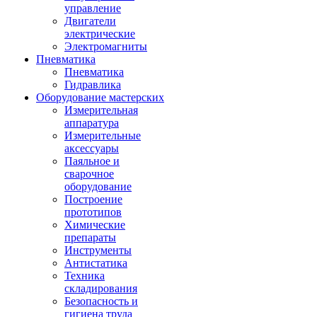
управление
Двигатели
электрические
Электромагниты
Пневматика
Пневматика
Гидравлика
Оборудование мастерских
Измерительная
аппаратура
Измерительные
аксессуары
Паяльное и
сварочное
оборудование
Построение
прототипов
Химические
препараты
Инструменты
Aнтистатика
Техника
складирования
Безопасность и
гигиена труда