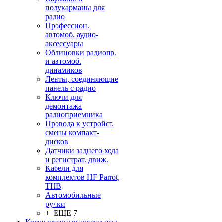
полукарманы для
радио
Профессион.
автомоб. аудио-
аксессуары
Облицовки радиопр.
и автомоб.
динамиков
Ленты, соединяющие
панель с радио
Ключи для
демонтажа
радиоприемника
Провода к устройст.
смены компакт-
дисков
Датчики заднего хода
и регистрат. движ.
Кабели для
комплектов HF Parrot,
THB
Автомобильные
ручки
+ ЕЩЕ 7
Компьютерные аксессуары