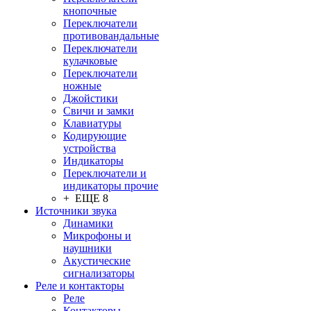
кнопочные
Переключатели
противовандальные
Переключатели
кулачковые
Переключатели
ножные
Джойстики
Свичи и замки
Клавиатуры
Кодирующие
устройства
Индикаторы
Переключатели и
индикаторы прочие
+ ЕЩЕ 8
Источники звука
Динамики
Микрофоны и
наушники
Акустические
сигнализаторы
Реле и контакторы
Реле
Контакторы