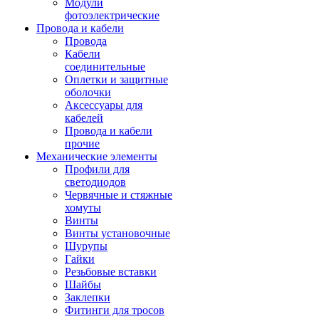
Модули
фотоэлектрические
Провода и кабели
Провода
Кабели
соединительные
Оплетки и защитные
оболочки
Аксессуары для
кабелей
Провода и кабели
прочие
Механические элементы
Профили для
светодиодов
Червячные и стяжные
хомуты
Винты
Винты установочные
Шурупы
Гайки
Резьбовые вставки
Шайбы
Заклепки
Фитинги для тросов