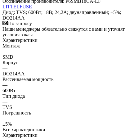
Обозначение производителя:
P6SMB18CA-LF
LITTELFUSE
Диод: TVS; 600Вт; 18В; 24,2А; двунаправленный; ±5%;
DO214AA
По запросу
Наши менеджеры обязательно свяжутся с вами и уточнят
условия заказа
Характеристики
Монтаж
—
SMD
Корпус
—
DO214AA
Рассеиваемая мощность
—
600Вт
Тип диода
—
TVS
Погрешность
—
±5%
Все характеристики
Характеристики