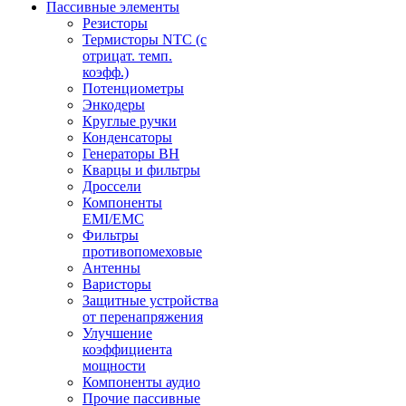
Пассивные элементы
Резисторы
Термисторы NTC (с
отрицат. темп.
коэфф.)
Потенциометры
Энкодеры
Круглые ручки
Конденсаторы
Генераторы ВН
Кварцы и фильтры
Дроссели
Компоненты
EMI/EMC
Фильтры
противопомеховые
Антенны
Варисторы
Защитные устройства
от перенапряжения
Улучшение
коэффициента
мощности
Компоненты аудио
Прочие пассивные