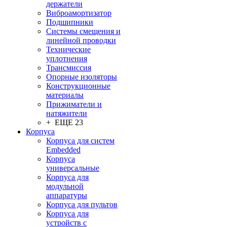
держатели
Виброамортизатор
Подшипники
Системы смещения и
линейной проводки
Технические
уплотнения
Трансмиссия
Опорные изоляторы
Конструкционные
материалы
Прижиматели и
натяжители
+ ЕЩЕ 23
Корпуса
Корпуса для систем
Embedded
Корпуса
универсальные
Корпуса для
модульной
аппаратуры
Корпуса для пультов
Корпуса для
устройств с