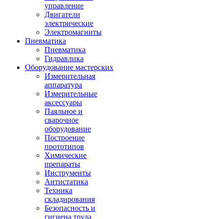
управление
Двигатели
электрические
Электромагниты
Пневматика
Пневматика
Гидравлика
Оборудование мастерских
Измерительная
аппаратура
Измерительные
аксессуары
Паяльное и
сварочное
оборудование
Построение
прототипов
Химические
препараты
Инструменты
Aнтистатика
Техника
складирования
Безопасность и
гигиена труда