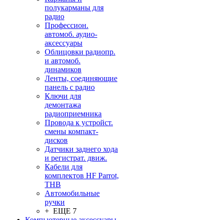
полукарманы для
радио
Профессион.
автомоб. аудио-
аксессуары
Облицовки радиопр.
и автомоб.
динамиков
Ленты, соединяющие
панель с радио
Ключи для
демонтажа
радиоприемника
Провода к устройст.
смены компакт-
дисков
Датчики заднего хода
и регистрат. движ.
Кабели для
комплектов HF Parrot,
THB
Автомобильные
ручки
+ ЕЩЕ 7
Компьютерные аксессуары