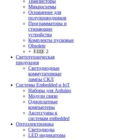
Транзисторы
Микросхемы
Оснащение для
полупроводников
Программаторы и
стирающие
устройства
Комплекты пусковые
Obsolete
+ ЕЩЕ 2
Светотехническая
продукция
Светодиодные
коммутаторные
лампы СКЛ
Системы Embedded и IoT
Наборы для Arduino
Модули связи
Одноплатные
компьютеры
Аксессуары к
системам embedded
Oптоэлектроника
Светодиоды
LED индикаторы