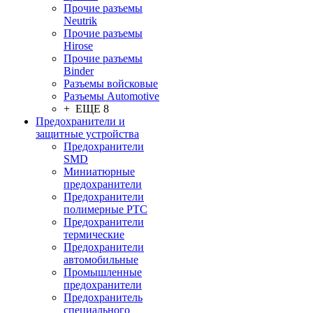
Прочие разъемы
Neutrik
Прочие разъемы
Hirose
Прочие разъемы
Binder
Разъемы войсковые
Разъeмы Automotive
+ ЕЩЕ 8
Предохранители и
защитные устройства
Предохранители
SMD
Миниатюрные
предохранители
Предохранители
полимерные PTC
Предохранители
термические
Предохранители
автомобильные
Промышленные
предохранители
Предохранитель
специального