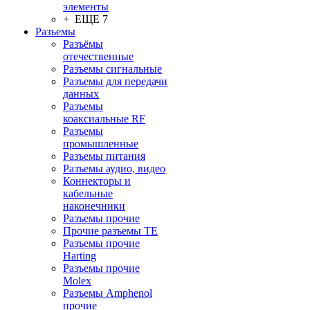
элементы
+ ЕЩЕ 7
Разъeмы
Разъёмы
отечественные
Разъeмы сигнальные
Разъeмы для передачи
данных
Разъeмы
коаксиальные RF
Разъeмы
промышленные
Разъeмы питания
Разъeмы аудио, видео
Коннекторы и
кабельные
наконечники
Разъeмы прочие
Прочие разъемы TE
Разъемы прочие
Harting
Разъемы прочие
Molex
Разъемы Amphenol
прочие