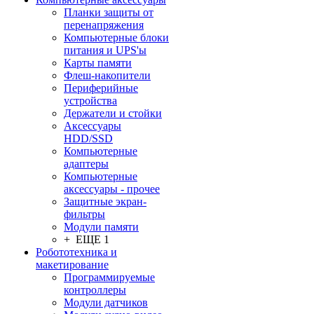
Планки защиты от
перенапряжения
Компьютерные блоки
питания и UPS'ы
Карты памяти
Флеш-накопители
Периферийные
устройства
Держатели и стойки
Аксессуары
HDD/SSD
Компьютерные
адаптеры
Компьютерные
аксессуары - прочее
Защитные экран-
фильтры
Модули памяти
+ ЕЩЕ 1
Робототехника и
макетирование
Программируемые
контроллеры
Модули датчиков