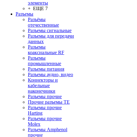
элементы
+ ЕЩЕ 7
Разъeмы
Разъёмы
отечественные
Разъeмы сигнальные
Разъeмы для передачи
данных
Разъeмы
коаксиальные RF
Разъeмы
промышленные
Разъeмы питания
Разъeмы аудио, видео
Коннекторы и
кабельные
наконечники
Разъeмы прочие
Прочие разъемы TE
Разъемы прочие
Harting
Разъемы прочие
Molex
Разъемы Amphenol
прочие