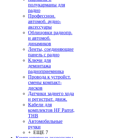
полукарманы для
радио
Профессион.
автомоб. аудио-
аксессуары
Облицовки радиопр.
и автомоб.
динамиков
Ленты, соединяющие
панель с радио
Ключи для
демонтажа
радиоприемника
Провода к устройст.
смены компакт-
дисков
Датчики заднего хода
и регистрат. движ.
Кабели для
комплектов HF Parrot,
THB
Автомобильные
ручки
+ ЕЩЕ 7
Компьютерные аксессуары