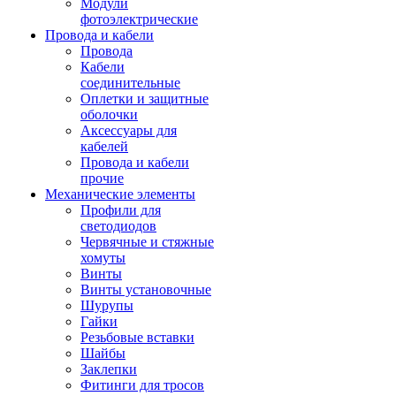
Модули
фотоэлектрические
Провода и кабели
Провода
Кабели
соединительные
Оплетки и защитные
оболочки
Аксессуары для
кабелей
Провода и кабели
прочие
Механические элементы
Профили для
светодиодов
Червячные и стяжные
хомуты
Винты
Винты установочные
Шурупы
Гайки
Резьбовые вставки
Шайбы
Заклепки
Фитинги для тросов