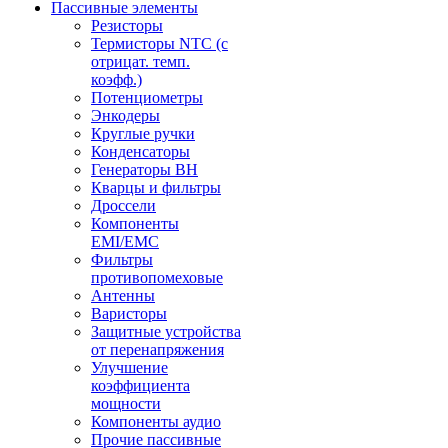
Пассивные элементы
Резисторы
Термисторы NTC (с
отрицат. темп.
коэфф.)
Потенциометры
Энкодеры
Круглые ручки
Конденсаторы
Генераторы ВН
Кварцы и фильтры
Дроссели
Компоненты
EMI/EMC
Фильтры
противопомеховые
Антенны
Варисторы
Защитные устройства
от перенапряжения
Улучшение
коэффициента
мощности
Компоненты аудио
Прочие пассивные