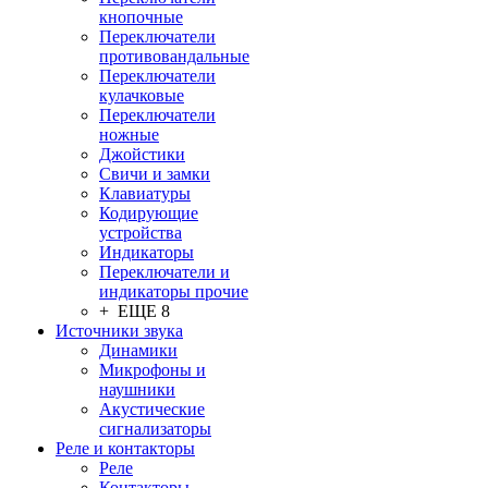
кнопочные
Переключатели
противовандальные
Переключатели
кулачковые
Переключатели
ножные
Джойстики
Свичи и замки
Клавиатуры
Кодирующие
устройства
Индикаторы
Переключатели и
индикаторы прочие
+ ЕЩЕ 8
Источники звука
Динамики
Микрофоны и
наушники
Акустические
сигнализаторы
Реле и контакторы
Реле
Контакторы