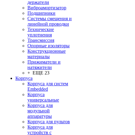
держатели
Виброамортизатор
Подшипники
Системы смещения и
линейной проводки
Технические
уплотнения
Трансмиссия
Опорные изоляторы
Конструкционные
материалы
Прижиматели и
натяжители
+ ЕЩЕ 23
Корпуса
Корпуса для систем
Embedded
Корпуса
универсальные
Корпуса для
модульной
аппаратуры
Корпуса для пультов
Корпуса для
устройств с