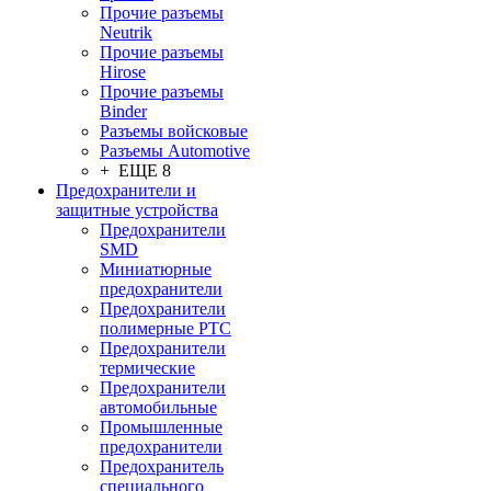
Прочие разъемы
Neutrik
Прочие разъемы
Hirose
Прочие разъемы
Binder
Разъемы войсковые
Разъeмы Automotive
+ ЕЩЕ 8
Предохранители и
защитные устройства
Предохранители
SMD
Миниатюрные
предохранители
Предохранители
полимерные PTC
Предохранители
термические
Предохранители
автомобильные
Промышленные
предохранители
Предохранитель
специального