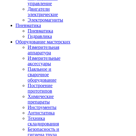
управление
Двигатели
электрические
Электромагниты
Пневматика
Пневматика
Гидравлика
Оборудование мастерских
Измерительная
аппаратура
Измерительные
аксессуары
Паяльное и
сварочное
оборудование
Построение
прототипов
Химические
препараты
Инструменты
Aнтистатика
Техника
складирования
Безопасность и
гигиена труда