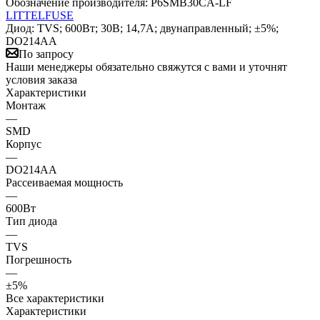
Обозначение производителя:
P6SMB30CA-LF
LITTELFUSE
Диод: TVS; 600Вт; 30В; 14,7А; двунаправленный; ±5%;
DO214AA
По запросу
Наши менеджеры обязательно свяжутся с вами и уточнят
условия заказа
Характеристики
Монтаж
—
SMD
Корпус
—
DO214AA
Рассеиваемая мощность
—
600Вт
Тип диода
—
TVS
Погрешность
—
±5%
Все характеристики
Характеристики