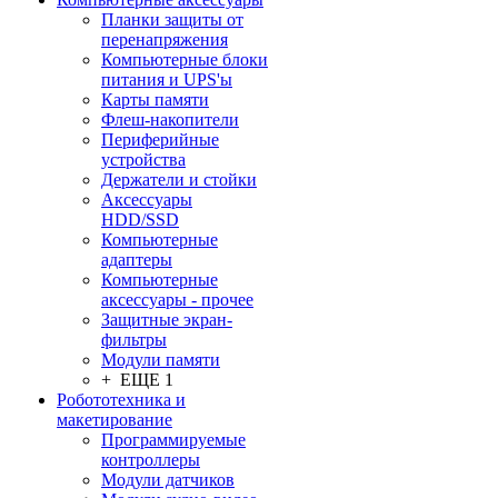
Планки защиты от
перенапряжения
Компьютерные блоки
питания и UPS'ы
Карты памяти
Флеш-накопители
Периферийные
устройства
Держатели и стойки
Аксессуары
HDD/SSD
Компьютерные
адаптеры
Компьютерные
аксессуары - прочее
Защитные экран-
фильтры
Модули памяти
+ ЕЩЕ 1
Робототехника и
макетирование
Программируемые
контроллеры
Модули датчиков