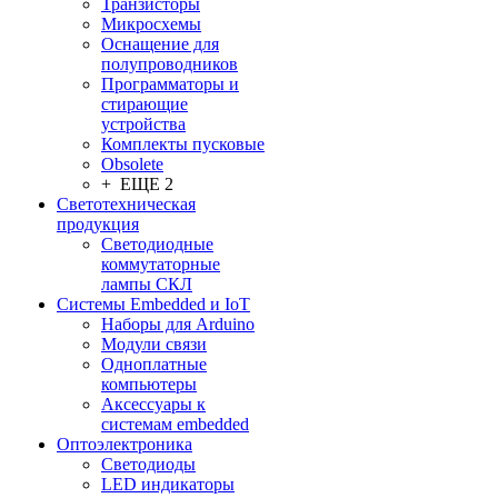
Транзисторы
Микросхемы
Оснащение для
полупроводников
Программаторы и
стирающие
устройства
Комплекты пусковые
Obsolete
+ ЕЩЕ 2
Светотехническая
продукция
Светодиодные
коммутаторные
лампы СКЛ
Системы Embedded и IoT
Наборы для Arduino
Модули связи
Одноплатные
компьютеры
Аксессуары к
системам embedded
Oптоэлектроника
Светодиоды
LED индикаторы