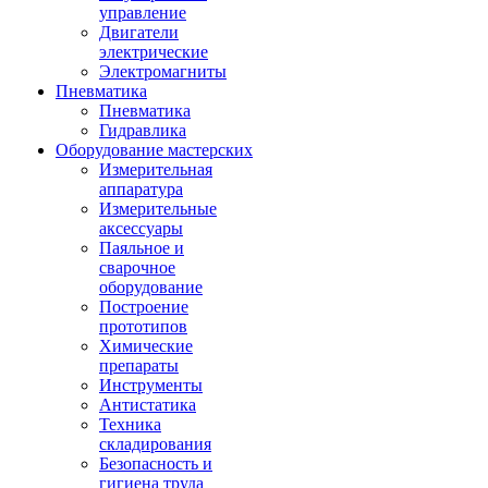
управление
Двигатели
электрические
Электромагниты
Пневматика
Пневматика
Гидравлика
Оборудование мастерских
Измерительная
аппаратура
Измерительные
аксессуары
Паяльное и
сварочное
оборудование
Построение
прототипов
Химические
препараты
Инструменты
Aнтистатика
Техника
складирования
Безопасность и
гигиена труда