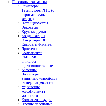
Пассивные элементы
Резисторы
Термисторы NTC (с
отрицат. темп.
коэфф.)
Потенциометры
Энкодеры
Круглые ручки
Конденсаторы
Генераторы ВН
Кварцы и фильтры
Дроссели
Компоненты
EMI/EMC
Фильтры
противопомеховые
Антенны
Варисторы
Защитные устройства
от перенапряжения
Улучшение
коэффициента
мощности
Компоненты аудио
Прочие пассивные