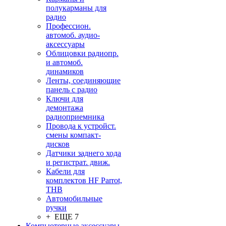
полукарманы для
радио
Профессион.
автомоб. аудио-
аксессуары
Облицовки радиопр.
и автомоб.
динамиков
Ленты, соединяющие
панель с радио
Ключи для
демонтажа
радиоприемника
Провода к устройст.
смены компакт-
дисков
Датчики заднего хода
и регистрат. движ.
Кабели для
комплектов HF Parrot,
THB
Автомобильные
ручки
+ ЕЩЕ 7
Компьютерные аксессуары