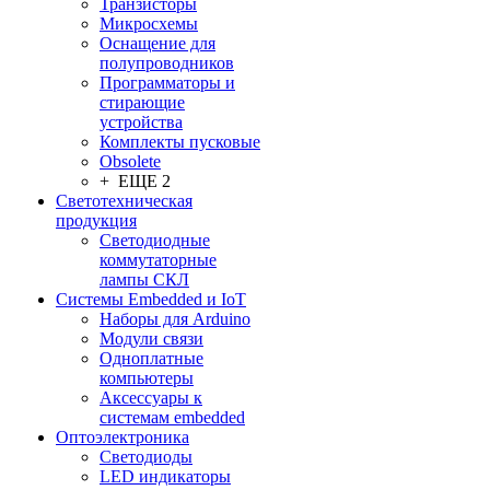
Транзисторы
Микросхемы
Оснащение для
полупроводников
Программаторы и
стирающие
устройства
Комплекты пусковые
Obsolete
+ ЕЩЕ 2
Светотехническая
продукция
Светодиодные
коммутаторные
лампы СКЛ
Системы Embedded и IoT
Наборы для Arduino
Модули связи
Одноплатные
компьютеры
Аксессуары к
системам embedded
Oптоэлектроника
Светодиоды
LED индикаторы