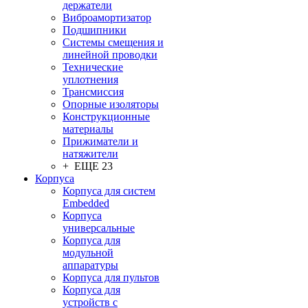
держатели
Виброамортизатор
Подшипники
Системы смещения и
линейной проводки
Технические
уплотнения
Трансмиссия
Опорные изоляторы
Конструкционные
материалы
Прижиматели и
натяжители
+ ЕЩЕ 23
Корпуса
Корпуса для систем
Embedded
Корпуса
универсальные
Корпуса для
модульной
аппаратуры
Корпуса для пультов
Корпуса для
устройств с