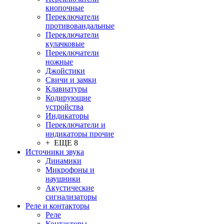
кнопочные
Переключатели
противовандальные
Переключатели
кулачковые
Переключатели
ножные
Джойстики
Свичи и замки
Клавиатуры
Кодирующие
устройства
Индикаторы
Переключатели и
индикаторы прочие
+ ЕЩЕ 8
Источники звука
Динамики
Микрофоны и
наушники
Акустические
сигнализаторы
Реле и контакторы
Реле
Контакторы