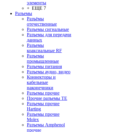
элементы
+ ЕЩЕ 7
Разъeмы
Разъёмы
отечественные
Разъeмы сигнальные
Разъeмы для передачи
данных
Разъeмы
коаксиальные RF
Разъeмы
промышленные
Разъeмы питания
Разъeмы аудио, видео
Коннекторы и
кабельные
наконечники
Разъeмы прочие
Прочие разъемы TE
Разъемы прочие
Harting
Разъемы прочие
Molex
Разъемы Amphenol
прочие