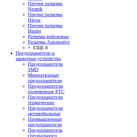
Прочие разъемы
Neutrik
Прочие разъемы
Hirose
Прочие разъемы
Binder
Разъемы войсковые
Разъeмы Automotive
+ ЕЩЕ 8
Предохранители и
защитные устройства
Предохранители
SMD
Миниатюрные
предохранители
Предохранители
полимерные PTC
Предохранители
термические
Предохранители
автомобильные
Промышленные
предохранители
Предохранитель
специального