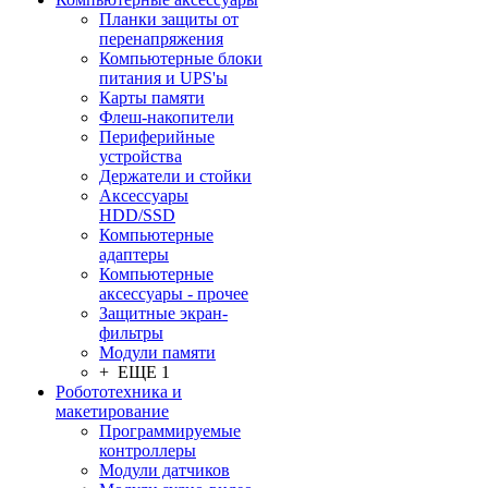
Планки защиты от
перенапряжения
Компьютерные блоки
питания и UPS'ы
Карты памяти
Флеш-накопители
Периферийные
устройства
Держатели и стойки
Аксессуары
HDD/SSD
Компьютерные
адаптеры
Компьютерные
аксессуары - прочее
Защитные экран-
фильтры
Модули памяти
+ ЕЩЕ 1
Робототехника и
макетирование
Программируемые
контроллеры
Модули датчиков