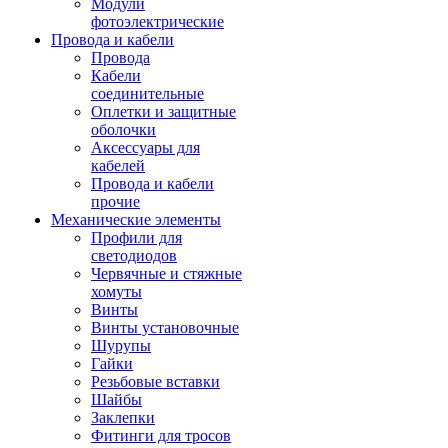
Модули
фотоэлектрические
Провода и кабели
Провода
Кабели
соединительные
Оплетки и защитные
оболочки
Аксессуары для
кабелей
Провода и кабели
прочие
Механические элементы
Профили для
светодиодов
Червячные и стяжные
хомуты
Винты
Винты установочные
Шурупы
Гайки
Резьбовые вставки
Шайбы
Заклепки
Фитинги для тросов