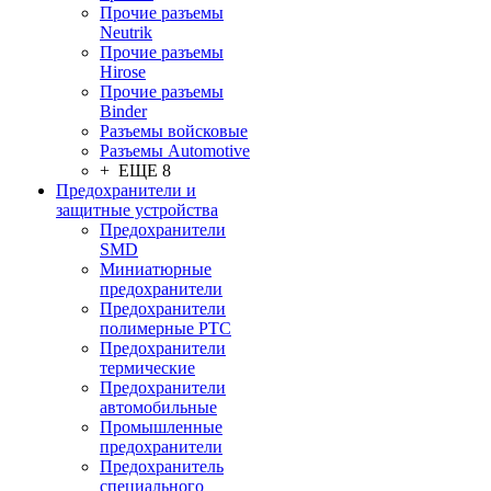
Прочие разъемы
Neutrik
Прочие разъемы
Hirose
Прочие разъемы
Binder
Разъемы войсковые
Разъeмы Automotive
+ ЕЩЕ 8
Предохранители и
защитные устройства
Предохранители
SMD
Миниатюрные
предохранители
Предохранители
полимерные PTC
Предохранители
термические
Предохранители
автомобильные
Промышленные
предохранители
Предохранитель
специального