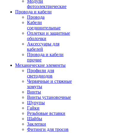
Модули
фотоэлектрические
Провода и кабели
Провода
Кабели
соединительные
Оплетки и защитные
оболочки
Аксессуары для
кабелей
Провода и кабели
прочие
Механические элементы
Профили для
светодиодов
Червячные и стяжные
хомуты
Винты
Винты установочные
Шурупы
Гайки
Резьбовые вставки
Шайбы
Заклепки
Фитинги для тросов