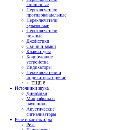
кнопочные
Переключатели
противовандальные
Переключатели
кулачковые
Переключатели
ножные
Джойстики
Свичи и замки
Клавиатуры
Кодирующие
устройства
Индикаторы
Переключатели и
индикаторы прочие
+ ЕЩЕ 8
Источники звука
Динамики
Микрофоны и
наушники
Акустические
сигнализаторы
Реле и контакторы
Реле
Контакторы