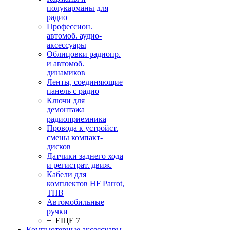
полукарманы для
радио
Профессион.
автомоб. аудио-
аксессуары
Облицовки радиопр.
и автомоб.
динамиков
Ленты, соединяющие
панель с радио
Ключи для
демонтажа
радиоприемника
Провода к устройст.
смены компакт-
дисков
Датчики заднего хода
и регистрат. движ.
Кабели для
комплектов HF Parrot,
THB
Автомобильные
ручки
+ ЕЩЕ 7
Компьютерные аксессуары