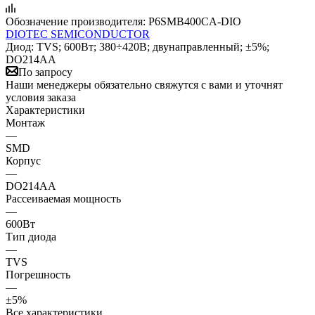
Обозначение производителя:
P6SMB400CA-DIO
DIOTEC SEMICONDUCTOR
Диод: TVS; 600Вт; 380÷420В; двунаправленный; ±5%;
DO214AA
По запросу
Наши менеджеры обязательно свяжутся с вами и уточнят
условия заказа
Характеристики
Монтаж
—
SMD
Корпус
—
DO214AA
Рассеиваемая мощность
—
600Вт
Тип диода
—
TVS
Погрешность
—
±5%
Все характеристики