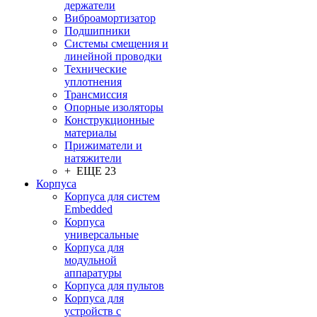
держатели
Виброамортизатор
Подшипники
Системы смещения и
линейной проводки
Технические
уплотнения
Трансмиссия
Опорные изоляторы
Конструкционные
материалы
Прижиматели и
натяжители
+ ЕЩЕ 23
Корпуса
Корпуса для систем
Embedded
Корпуса
универсальные
Корпуса для
модульной
аппаратуры
Корпуса для пультов
Корпуса для
устройств с