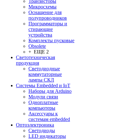
Транзисторы
Микросхемы
Оснащение для
полупроводников
Программаторы и
стирающие
устройства
Комплекты пусковые
Obsolete
+ ЕЩЕ 2
Светотехническая
продукция
Светодиодные
коммутаторные
лампы СКЛ
Системы Embedded и IoT
Наборы для Arduino
Модули связи
Одноплатные
компьютеры
Аксессуары к
системам embedded
Oптоэлектроника
Светодиоды
LED индикаторы