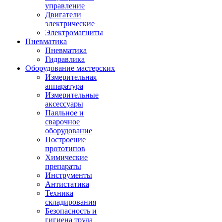
управление
Двигатели
электрические
Электромагниты
Пневматика
Пневматика
Гидравлика
Оборудование мастерских
Измерительная
аппаратура
Измерительные
аксессуары
Паяльное и
сварочное
оборудование
Построение
прототипов
Химические
препараты
Инструменты
Aнтистатика
Техника
складирования
Безопасность и
гигиена труда