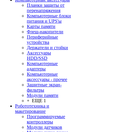
Планки защиты от
перенапряжения
Компьютерные блоки
питания и UPS'ы
Карты памяти
Флеш-накопители
Периферийные
устройства
Держатели и стойки
Аксессуары
HDD/SSD
Компьютерные
адаптеры
Компьютерные
аксессуары - прочее
Защитные экран-
фильтры
Модули памяти
+ ЕЩЕ 1
Робототехника и
макетирование
Программируемые
контроллеры
Модули датчиков