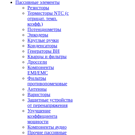
Пассивные элементы
Резисторы
Термисторы NTC (с
отрицат. темп.
коэфф.)
Потенциометры
Энкодеры
Круглые ручки
Конденсаторы
Генераторы ВН
Кварцы и фильтры
Дроссели
Компоненты
EMI/EMC
Фильтры
противопомеховые
Антенны
Варисторы
Защитные устройства
от перенапряжения
Улучшение
коэффициента
мощности
Компоненты аудио
Прочие пассивные