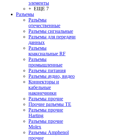
элементы
+ ЕЩЕ 7
Разъeмы
Разъёмы
отечественные
Разъeмы сигнальные
Разъeмы для передачи
данных
Разъeмы
коаксиальные RF
Разъeмы
промышленные
Разъeмы питания
Разъeмы аудио, видео
Коннекторы и
кабельные
наконечники
Разъeмы прочие
Прочие разъемы TE
Разъемы прочие
Harting
Разъемы прочие
Molex
Разъемы Amphenol
прочие