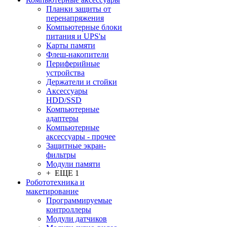
Планки защиты от
перенапряжения
Компьютерные блоки
питания и UPS'ы
Карты памяти
Флеш-накопители
Периферийные
устройства
Держатели и стойки
Аксессуары
HDD/SSD
Компьютерные
адаптеры
Компьютерные
аксессуары - прочее
Защитные экран-
фильтры
Модули памяти
+ ЕЩЕ 1
Робототехника и
макетирование
Программируемые
контроллеры
Модули датчиков