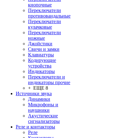
кнопочные
Переключатели
противовандальные
Переключатели
кулачковые
Переключатели
ножные
Джойстики
Свичи и замки
Клавиатуры
Кодирующие
устройства
Индикаторы
Переключатели и
индикаторы прочие
+ ЕЩЕ 8
Источники звука
Динамики
Микрофоны и
наушники
Акустические
сигнализаторы
Реле и контакторы
Реле
Контакторы