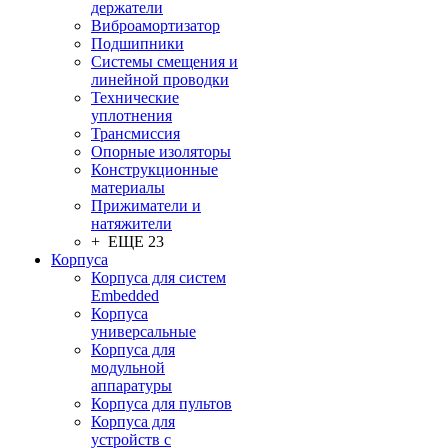
держатели
Виброамортизатор
Подшипники
Системы смещения и
линейной проводки
Технические
уплотнения
Трансмиссия
Опорные изоляторы
Конструкционные
материалы
Прижиматели и
натяжители
+ ЕЩЕ 23
Корпуса
Корпуса для систем
Embedded
Корпуса
универсальные
Корпуса для
модульной
аппаратуры
Корпуса для пультов
Корпуса для
устройств с