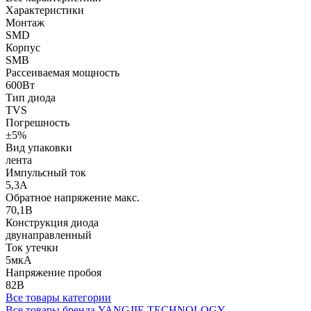
Характеристики
Монтаж
SMD
Корпус
SMB
Рассеиваемая мощность
600Вт
Тип диода
TVS
Погрешность
±5%
Вид упаковки
лента
Импульсный ток
5,3А
Обратное напряжение макс.
70,1В
Конструкция диода
двунаправленный
Ток утечки
5мкА
Напряжение пробоя
82В
Все товары категории
Все товары бренда YANGJIE TECHNOLOGY