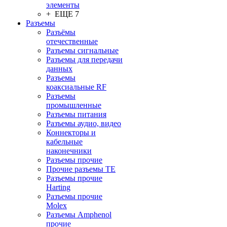
элементы
+ ЕЩЕ 7
Разъeмы
Разъёмы
отечественные
Разъeмы сигнальные
Разъeмы для передачи
данных
Разъeмы
коаксиальные RF
Разъeмы
промышленные
Разъeмы питания
Разъeмы аудио, видео
Коннекторы и
кабельные
наконечники
Разъeмы прочие
Прочие разъемы TE
Разъемы прочие
Harting
Разъемы прочие
Molex
Разъемы Amphenol
прочие