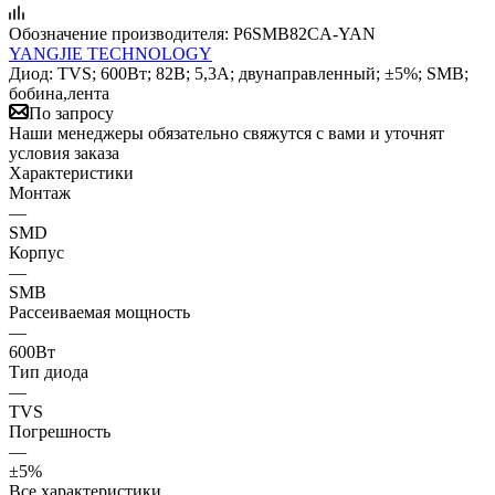
Обозначение производителя:
P6SMB82CA-YAN
YANGJIE TECHNOLOGY
Диод: TVS; 600Вт; 82В; 5,3А; двунаправленный; ±5%; SMB;
бобина,лента
По запросу
Наши менеджеры обязательно свяжутся с вами и уточнят
условия заказа
Характеристики
Монтаж
—
SMD
Корпус
—
SMB
Рассеиваемая мощность
—
600Вт
Тип диода
—
TVS
Погрешность
—
±5%
Все характеристики