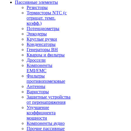
Пассивные элементы
Резисторы
Термисторы NTC (с
отрицат. темп.
коэфф.)
Потенциометры
Энкодеры
Круглые ручки
Конденсаторы
Генераторы ВН
Кварцы и фильтры
Дроссели
Компоненты
EMI/EMC
Фильтры
противопомеховые
Антенны
Варисторы
Защитные устройства
от перенапряжения
Улучшение
коэффициента
мощности
Компоненты аудио
Прочие пассивные