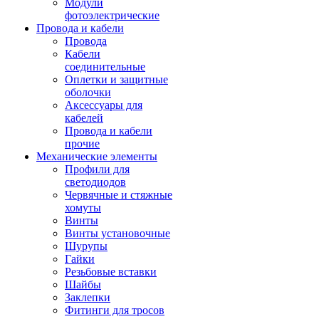
Модули
фотоэлектрические
Провода и кабели
Провода
Кабели
соединительные
Оплетки и защитные
оболочки
Аксессуары для
кабелей
Провода и кабели
прочие
Механические элементы
Профили для
светодиодов
Червячные и стяжные
хомуты
Винты
Винты установочные
Шурупы
Гайки
Резьбовые вставки
Шайбы
Заклепки
Фитинги для тросов