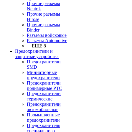
Прочие разъемы
Neutrik
Прочие разъемы
Hirose
Прочие разъемы
Binder
Разъемы войсковые
Разъeмы Automotive
+ ЕЩЕ 8
Предохранители и
защитные устройства
Предохранители
SMD
Миниатюрные
предохранители
Предохранители
полимерные PTC
Предохранители
термические
Предохранители
автомобильные
Промышленные
предохранители
Предохранитель
специального