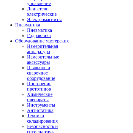
управление
Двигатели
электрические
Электромагниты
Пневматика
Пневматика
Гидравлика
Оборудование мастерских
Измерительная
аппаратура
Измерительные
аксессуары
Паяльное и
сварочное
оборудование
Построение
прототипов
Химические
препараты
Инструменты
Aнтистатика
Техника
складирования
Безопасность и
гигиена труда