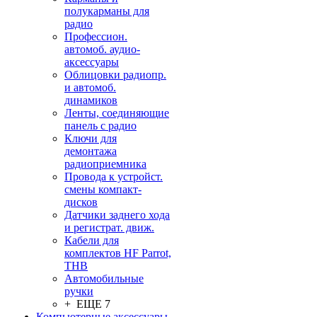
полукарманы для
радио
Профессион.
автомоб. аудио-
аксессуары
Облицовки радиопр.
и автомоб.
динамиков
Ленты, соединяющие
панель с радио
Ключи для
демонтажа
радиоприемника
Провода к устройст.
смены компакт-
дисков
Датчики заднего хода
и регистрат. движ.
Кабели для
комплектов HF Parrot,
THB
Автомобильные
ручки
+ ЕЩЕ 7
Компьютерные аксессуары