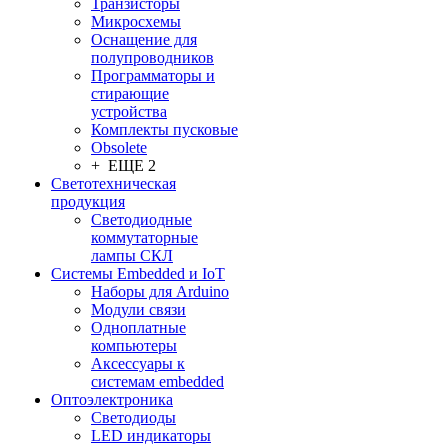
Транзисторы
Микросхемы
Оснащение для
полупроводников
Программаторы и
стирающие
устройства
Комплекты пусковые
Obsolete
+ ЕЩЕ 2
Светотехническая
продукция
Светодиодные
коммутаторные
лампы СКЛ
Системы Embedded и IoT
Наборы для Arduino
Модули связи
Одноплатные
компьютеры
Аксессуары к
системам embedded
Oптоэлектроника
Светодиоды
LED индикаторы