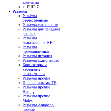
элементы
+ ЕЩЕ 7
Разъeмы
Разъёмы
отечественные
Разъeмы сигнальные
Разъeмы для передачи
данных
Разъeмы
коаксиальные RF
Разъeмы
промышленные
Разъeмы питания
Разъeмы аудио, видео
Коннекторы и
кабельные
наконечники
Разъeмы прочие
Прочие разъемы TE
Разъемы прочие
Harting
Разъемы прочие
Molex
Разъемы Amphenol
прочие