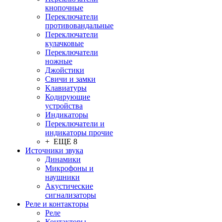
кнопочные
Переключатели
противовандальные
Переключатели
кулачковые
Переключатели
ножные
Джойстики
Свичи и замки
Клавиатуры
Кодирующие
устройства
Индикаторы
Переключатели и
индикаторы прочие
+ ЕЩЕ 8
Источники звука
Динамики
Микрофоны и
наушники
Акустические
сигнализаторы
Реле и контакторы
Реле
Контакторы