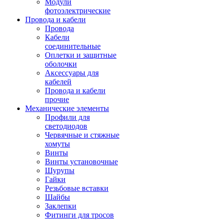
Модули
фотоэлектрические
Провода и кабели
Провода
Кабели
соединительные
Оплетки и защитные
оболочки
Аксессуары для
кабелей
Провода и кабели
прочие
Механические элементы
Профили для
светодиодов
Червячные и стяжные
хомуты
Винты
Винты установочные
Шурупы
Гайки
Резьбовые вставки
Шайбы
Заклепки
Фитинги для тросов