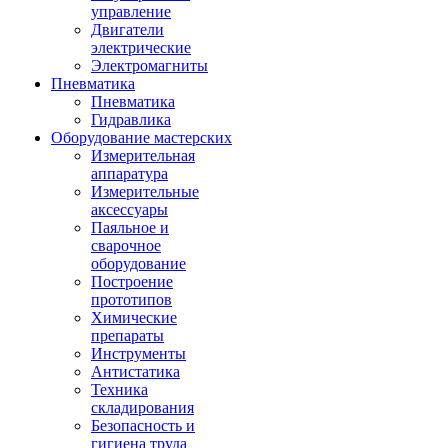
управление
Двигатели
электрические
Электромагниты
Пневматика
Пневматика
Гидравлика
Оборудование мастерских
Измерительная
аппаратура
Измерительные
аксессуары
Паяльное и
сварочное
оборудование
Построение
прототипов
Химические
препараты
Инструменты
Aнтистатика
Техника
складирования
Безопасность и
гигиена труда