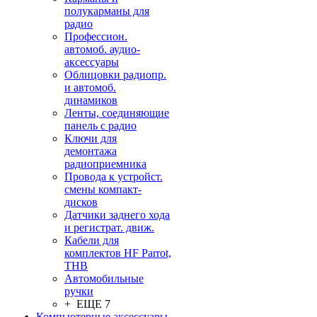
полукарманы для
радио
Профессион.
автомоб. аудио-
аксессуары
Облицовки радиопр.
и автомоб.
динамиков
Ленты, соединяющие
панель с радио
Ключи для
демонтажа
радиоприемника
Провода к устройст.
смены компакт-
дисков
Датчики заднего хода
и регистрат. движ.
Кабели для
комплектов HF Parrot,
THB
Автомобильные
ручки
+ ЕЩЕ 7
Компьютерные аксессуары