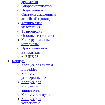
держатели
Виброамортизатор
Подшипники
Системы смещения и
линейной проводки
Технические
уплотнения
Трансмиссия
Опорные изоляторы
Конструкционные
материалы
Прижиматели и
натяжители
+ ЕЩЕ 23
Корпуса
Корпуса для систем
Embedded
Корпуса
универсальные
Корпуса для
модульной
аппаратуры
Корпуса для пультов
Корпуса для
устройств с