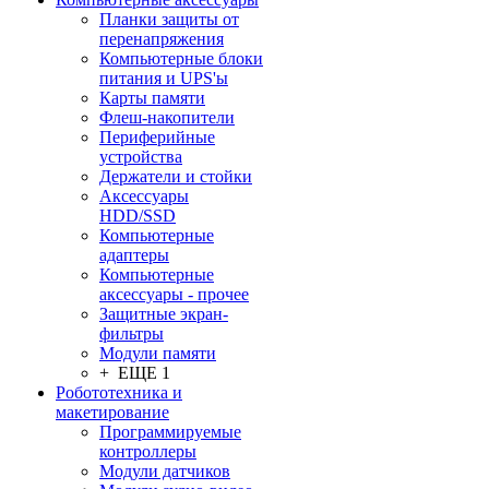
Планки защиты от
перенапряжения
Компьютерные блоки
питания и UPS'ы
Карты памяти
Флеш-накопители
Периферийные
устройства
Держатели и стойки
Аксессуары
HDD/SSD
Компьютерные
адаптеры
Компьютерные
аксессуары - прочее
Защитные экран-
фильтры
Модули памяти
+ ЕЩЕ 1
Робототехника и
макетирование
Программируемые
контроллеры
Модули датчиков