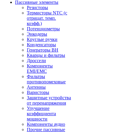
Пассивные элементы
Резисторы
Термисторы NTC (с
отрицат. темп.
коэфф.)
Потенциометры
Энкодеры
Круглые ручки
Конденсаторы
Генераторы ВН
Кварцы и фильтры
Дроссели
Компоненты
EMI/EMC
Фильтры
противопомеховые
Антенны
Варисторы
Защитные устройства
от перенапряжения
Улучшение
коэффициента
мощности
Компоненты аудио
Прочие пассивные