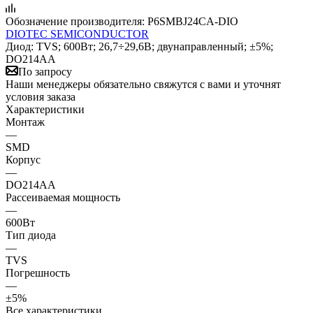
Обозначение производителя:
P6SMBJ24CA-DIO
DIOTEC SEMICONDUCTOR
Диод: TVS; 600Вт; 26,7÷29,6В; двунаправленный; ±5%;
DO214AA
По запросу
Наши менеджеры обязательно свяжутся с вами и уточнят
условия заказа
Характеристики
Монтаж
—
SMD
Корпус
—
DO214AA
Рассеиваемая мощность
—
600Вт
Тип диода
—
TVS
Погрешность
—
±5%
Все характеристики