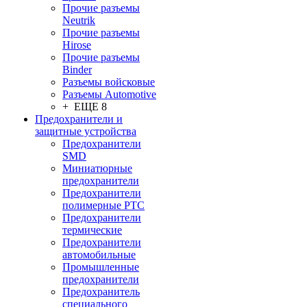
Прочие разъемы
Neutrik
Прочие разъемы
Hirose
Прочие разъемы
Binder
Разъемы войсковые
Разъeмы Automotive
+ ЕЩЕ 8
Предохранители и
защитные устройства
Предохранители
SMD
Миниатюрные
предохранители
Предохранители
полимерные PTC
Предохранители
термические
Предохранители
автомобильные
Промышленные
предохранители
Предохранитель
специального