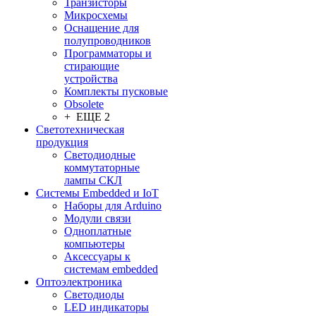
Транзисторы
Микросхемы
Оснащение для
полупроводников
Программаторы и
стирающие
устройства
Комплекты пусковые
Obsolete
+ ЕЩЕ 2
Светотехническая
продукция
Светодиодные
коммутаторные
лампы СКЛ
Системы Embedded и IoT
Наборы для Arduino
Модули связи
Одноплатные
компьютеры
Аксессуары к
системам embedded
Oптоэлектроника
Светодиоды
LED индикаторы