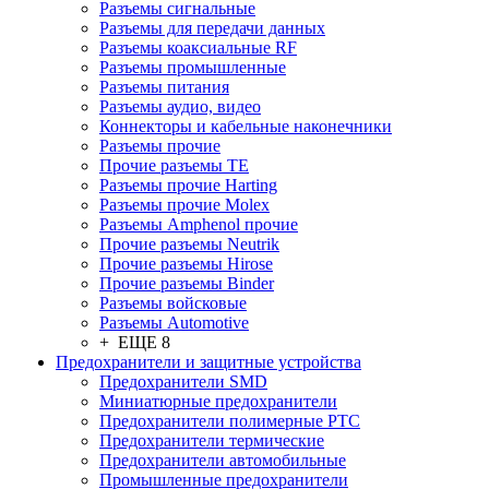
Разъeмы сигнальные
Разъeмы для передачи данных
Разъeмы коаксиальные RF
Разъeмы промышленные
Разъeмы питания
Разъeмы аудио, видео
Коннекторы и кабельные наконечники
Разъeмы прочие
Прочие разъемы TE
Разъемы прочие Harting
Разъемы прочие Molex
Разъемы Amphenol прочие
Прочие разъемы Neutrik
Прочие разъемы Hirose
Прочие разъемы Binder
Разъемы войсковые
Разъeмы Automotive
+ ЕЩЕ 8
Предохранители и защитные устройства
Предохранители SMD
Миниатюрные предохранители
Предохранители полимерные PTC
Предохранители термические
Предохранители автомобильные
Промышленные предохранители