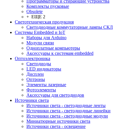
Программаторы и стирающие устройства
Комплекты пусковые
Obsolete
+ ЕЩЕ 2
Светотехническая продукция
Светодиодные коммутаторные лампы СКЛ
Системы Embedded и IoT
Наборы для Arduino
Модули связи
Одноплатные компьютеры
Аксессуары к системам embedded
Oптоэлектроника
Светодиоды
LED индикаторы
Дисплеи
Оптроны
Элементы лазерные
Фотоэлементы
Аксессуары для светодиодов
Источники света
Источники света - светодиодные ленты
Источники света - светодиодные линейки
Источники света - светодиодные модули
Миниатюрные источники света
Источники света - освещение