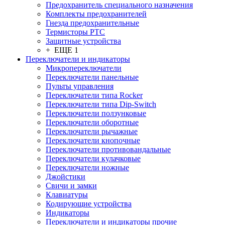
Предохранитель специального назначения
Комплекты предохранителей
Гнезда предохранительные
Термисторы PTC
Защитные устройства
+ ЕЩЕ 1
Переключатели и индикаторы
Микропереключатели
Переключатели панельные
Пульты управления
Переключатели типа Rocker
Переключатели типа Dip-Switch
Переключатели ползунковые
Переключатели оборотные
Переключатели рычажные
Переключатели кнопочные
Переключатели противовандальные
Переключатели кулачковые
Переключатели ножные
Джойстики
Свичи и замки
Клавиатуры
Кодирующие устройства
Индикаторы
Переключатели и индикаторы прочие