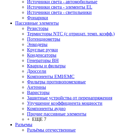
Источники света - автомобильные
Источники света - элементы EL
Источники света - светильники
Фонарики
Пассивные элементы
Резисторы
Термисторы NTC (с отрицат. темп. коэфф.)
Потенциометры
Энкодеры
Круглые ручки
Конденсаторы
Генераторы ВН
Кварцы и фильтры
Дроссели
Компоненты EMI/EMC
Фильтры противопомеховые
Антенны
Варисторы
Защитные устройства от перенапряжения
Улучшение коэффициента мощности
Компоненты аудио
Прочие пассивные элементы
+ ЕЩЕ 7
Разъeмы
Разъёмы отечественные