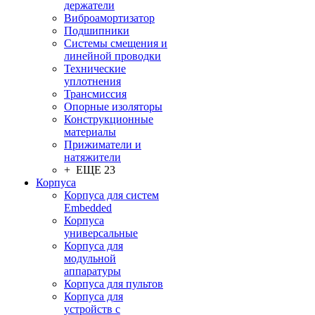
держатели
Виброамортизатор
Подшипники
Системы смещения и
линейной проводки
Технические
уплотнения
Трансмиссия
Опорные изоляторы
Конструкционные
материалы
Прижиматели и
натяжители
+ ЕЩЕ 23
Корпуса
Корпуса для систем
Embedded
Корпуса
универсальные
Корпуса для
модульной
аппаратуры
Корпуса для пультов
Корпуса для
устройств с