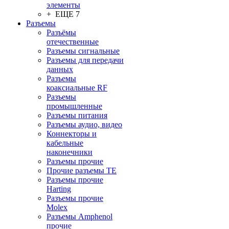
элементы
+ ЕЩЕ 7
Разъeмы
Разъёмы
отечественные
Разъeмы сигнальные
Разъeмы для передачи
данных
Разъeмы
коаксиальные RF
Разъeмы
промышленные
Разъeмы питания
Разъeмы аудио, видео
Коннекторы и
кабельные
наконечники
Разъeмы прочие
Прочие разъемы TE
Разъемы прочие
Harting
Разъемы прочие
Molex
Разъемы Amphenol
прочие