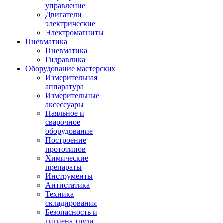
управление
Двигатели
электрические
Электромагниты
Пневматика
Пневматика
Гидравлика
Оборудование мастерских
Измерительная
аппаратура
Измерительные
аксессуары
Паяльное и
сварочное
оборудование
Построение
прототипов
Химические
препараты
Инструменты
Aнтистатика
Техника
складирования
Безопасность и
гигиена труда