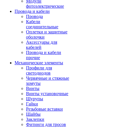
Модули
фотоэлектрические
Провода и кабели
Провода
Кабели
соединительные
Оплетки и защитные
оболочки
Аксессуары для
кабелей
Провода и кабели
прочие
Механические элементы
Профили для
светодиодов
Червячные и стяжные
хомуты
Винты
Винты установочные
Шурупы
Гайки
Резьбовые вставки
Шайбы
Заклепки
Фитинги для тросов