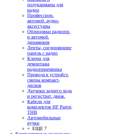
полукарманы для
радио
Профессион.
автомоб. аудио-
аксессуары
Облицовки радиопр.
и автомоб.
динамиков
Ленты, соединяющие
панель с радио
Ключи для
демонтажа
радиоприемника
Провода к устройст.
смены компакт-
дисков
Датчики заднего хода
и регистрат. движ.
Кабели для
комплектов HF Parrot,
THB
Автомобильные
ручки
+ ЕЩЕ 7
Компьютерные аксессуары