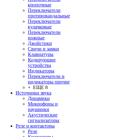
кнопочные
Переключатели
противовандальные
Переключатели
кулачковые
Переключатели
ножные
Джойстики
Свичи и замки
Клавиатуры
Кодирующие
устройства
Индикаторы
Переключатели и
индикаторы прочие
+ ЕЩЕ 8
Источники звука
Динамики
Микрофоны и
наушники
Акустические
сигнализаторы
Реле и контакторы
Реле
Контакторы