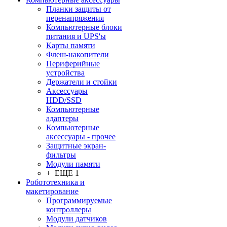
Планки защиты от
перенапряжения
Компьютерные блоки
питания и UPS'ы
Карты памяти
Флеш-накопители
Периферийные
устройства
Держатели и стойки
Аксессуары
HDD/SSD
Компьютерные
адаптеры
Компьютерные
аксессуары - прочее
Защитные экран-
фильтры
Модули памяти
+ ЕЩЕ 1
Робототехника и
макетирование
Программируемые
контроллеры
Модули датчиков