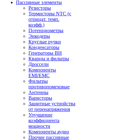
Пассивные элементы
Резисторы
Термисторы NTC (с
отрицат. темп.
коэфф.)
Потенциометры
Энкодеры
Круглые ручки
Конденсаторы
Генераторы ВН
Кварцы и фильтры
Дроссели
Компоненты
EMI/EMC
Фильтры
противопомеховые
Антенны
Варисторы
Защитные устройства
от перенапряжения
Улучшение
коэффициента
мощности
Компоненты аудио
Прочие пассивные