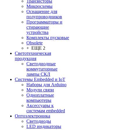
Транзисторы
Микросхемы
Оснащение для
полупроводников
Программаторы и
стирающие
устройства
Комплекты пусковые
Obsolete
+ ЕЩЕ 2
Светотехническая
продукция
Светодиодные
коммутаторные
лампы СКЛ
Системы Embedded и IoT
Наборы для Arduino
Модули связи
Одноплатные
компьютеры
Аксессуары к
системам embedded
Oптоэлектроника
Светодиоды
LED индикаторы