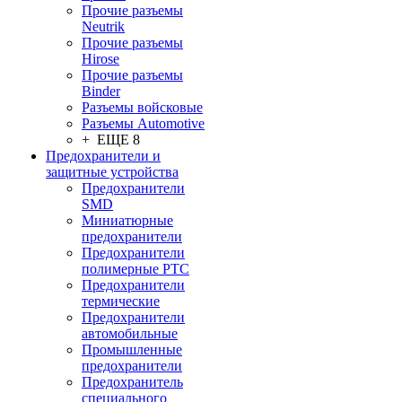
Прочие разъемы
Neutrik
Прочие разъемы
Hirose
Прочие разъемы
Binder
Разъемы войсковые
Разъeмы Automotive
+ ЕЩЕ 8
Предохранители и
защитные устройства
Предохранители
SMD
Миниатюрные
предохранители
Предохранители
полимерные PTC
Предохранители
термические
Предохранители
автомобильные
Промышленные
предохранители
Предохранитель
специального