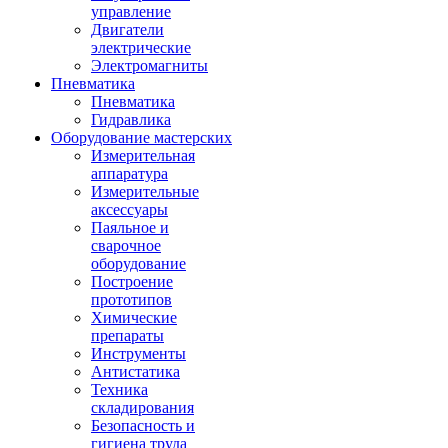
управление
Двигатели
электрические
Электромагниты
Пневматика
Пневматика
Гидравлика
Оборудование мастерских
Измерительная
аппаратура
Измерительные
аксессуары
Паяльное и
сварочное
оборудование
Построение
прототипов
Химические
препараты
Инструменты
Aнтистатика
Техника
складирования
Безопасность и
гигиена труда