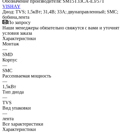
Обозначение производителя:
SM15T33CA-E3/57T
VISHAY
Диод: TVS; 1,5кВт; 31,4В; 33А; двунаправленный; SMC;
бобина,лента
По запросу
Наши менеджеры обязательно свяжутся с вами и уточнят
условия заказа
Характеристики
Монтаж
—
SMD
Корпус
—
SMC
Рассеиваемая мощность
—
1,5кВт
Тип диода
—
TVS
Вид упаковки
—
лента
Все характеристики
Характеристики