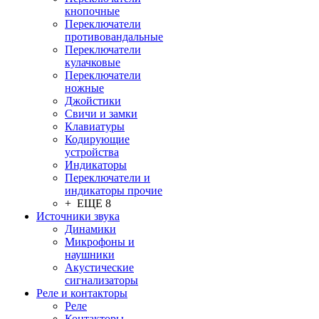
кнопочные
Переключатели
противовандальные
Переключатели
кулачковые
Переключатели
ножные
Джойстики
Свичи и замки
Клавиатуры
Кодирующие
устройства
Индикаторы
Переключатели и
индикаторы прочие
+ ЕЩЕ 8
Источники звука
Динамики
Микрофоны и
наушники
Акустические
сигнализаторы
Реле и контакторы
Реле
Контакторы