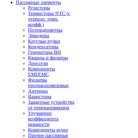
Пассивные элементы
Резисторы
Термисторы NTC (с
отрицат. темп.
коэфф.)
Потенциометры
Энкодеры
Круглые ручки
Конденсаторы
Генераторы ВН
Кварцы и фильтры
Дроссели
Компоненты
EMI/EMC
Фильтры
противопомеховые
Антенны
Варисторы
Защитные устройства
от перенапряжения
Улучшение
коэффициента
мощности
Компоненты аудио
Прочие пассивные