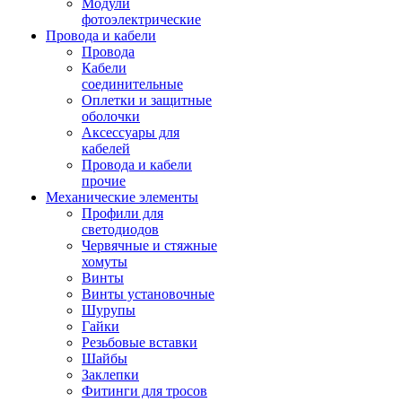
Модули
фотоэлектрические
Провода и кабели
Провода
Кабели
соединительные
Оплетки и защитные
оболочки
Аксессуары для
кабелей
Провода и кабели
прочие
Механические элементы
Профили для
светодиодов
Червячные и стяжные
хомуты
Винты
Винты установочные
Шурупы
Гайки
Резьбовые вставки
Шайбы
Заклепки
Фитинги для тросов