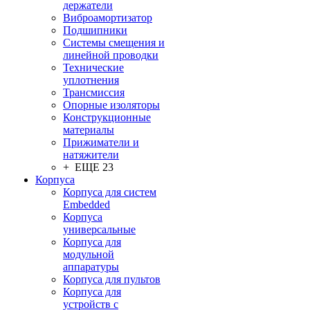
держатели
Виброамортизатор
Подшипники
Системы смещения и
линейной проводки
Технические
уплотнения
Трансмиссия
Опорные изоляторы
Конструкционные
материалы
Прижиматели и
натяжители
+ ЕЩЕ 23
Корпуса
Корпуса для систем
Embedded
Корпуса
универсальные
Корпуса для
модульной
аппаратуры
Корпуса для пультов
Корпуса для
устройств с