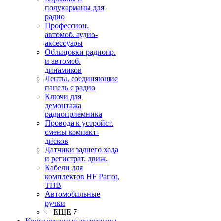
полукарманы для
радио
Профессион.
автомоб. аудио-
аксессуары
Облицовки радиопр.
и автомоб.
динамиков
Ленты, соединяющие
панель с радио
Ключи для
демонтажа
радиоприемника
Провода к устройст.
смены компакт-
дисков
Датчики заднего хода
и регистрат. движ.
Кабели для
комплектов HF Parrot,
THB
Автомобильные
ручки
+ ЕЩЕ 7
Компьютерные аксессуары