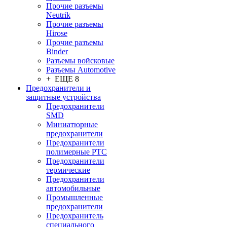
Прочие разъемы
Neutrik
Прочие разъемы
Hirose
Прочие разъемы
Binder
Разъемы войсковые
Разъeмы Automotive
+ ЕЩЕ 8
Предохранители и
защитные устройства
Предохранители
SMD
Миниатюрные
предохранители
Предохранители
полимерные PTC
Предохранители
термические
Предохранители
автомобильные
Промышленные
предохранители
Предохранитель
специального