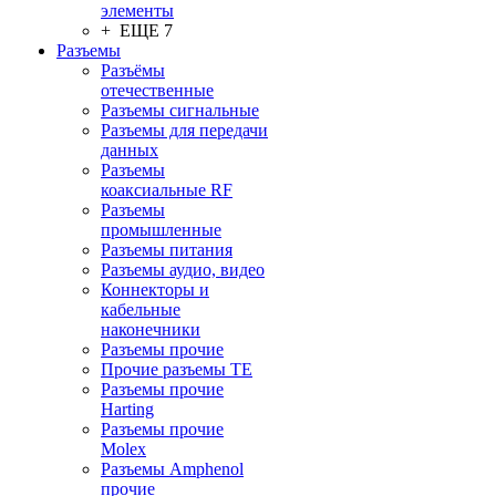
элементы
+ ЕЩЕ 7
Разъeмы
Разъёмы
отечественные
Разъeмы сигнальные
Разъeмы для передачи
данных
Разъeмы
коаксиальные RF
Разъeмы
промышленные
Разъeмы питания
Разъeмы аудио, видео
Коннекторы и
кабельные
наконечники
Разъeмы прочие
Прочие разъемы TE
Разъемы прочие
Harting
Разъемы прочие
Molex
Разъемы Amphenol
прочие