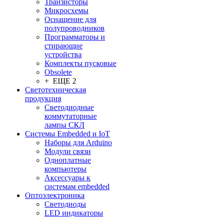
Транзисторы
Микросхемы
Оснащение для
полупроводников
Программаторы и
стирающие
устройства
Комплекты пусковые
Obsolete
+ ЕЩЕ 2
Светотехническая
продукция
Светодиодные
коммутаторные
лампы СКЛ
Системы Embedded и IoT
Наборы для Arduino
Модули связи
Одноплатные
компьютеры
Аксессуары к
системам embedded
Oптоэлектроника
Светодиоды
LED индикаторы