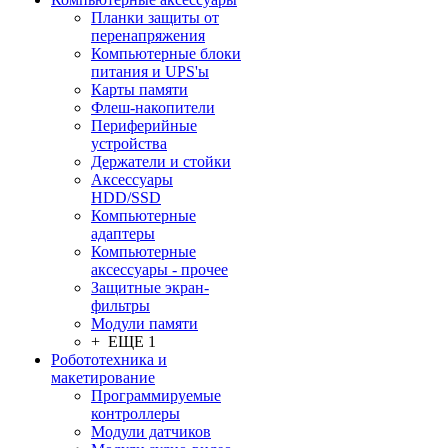
Планки защиты от
перенапряжения
Компьютерные блоки
питания и UPS'ы
Карты памяти
Флеш-накопители
Периферийные
устройства
Держатели и стойки
Аксессуары
HDD/SSD
Компьютерные
адаптеры
Компьютерные
аксессуары - прочее
Защитные экран-
фильтры
Модули памяти
+ ЕЩЕ 1
Робототехника и
макетирование
Программируемые
контроллеры
Модули датчиков