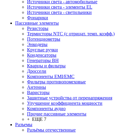
Источники света - автомобильные
Источники света - элементы EL
Источники света - светильники
Фонарики
Пассивные элементы
Резисторы
Термисторы NTC (с отрицат. темп. коэфф.)
Потенциометры
Энкодеры
Круглые ручки
Конденсаторы
Генераторы ВН
Кварцы и фильтры
Дроссели
Компоненты EMI/EMC
Фильтры противопомеховые
Антенны
Варисторы
Защитные устройства от перенапряжения
Улучшение коэффициента мощности
Компоненты аудио
Прочие пассивные элементы
+ ЕЩЕ 7
Разъeмы
Разъёмы отечественные