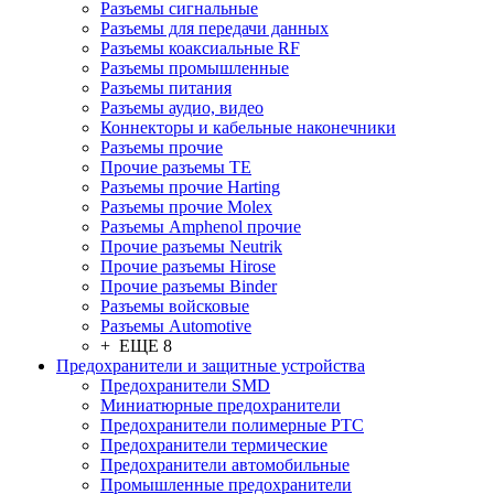
Разъeмы сигнальные
Разъeмы для передачи данных
Разъeмы коаксиальные RF
Разъeмы промышленные
Разъeмы питания
Разъeмы аудио, видео
Коннекторы и кабельные наконечники
Разъeмы прочие
Прочие разъемы TE
Разъемы прочие Harting
Разъемы прочие Molex
Разъемы Amphenol прочие
Прочие разъемы Neutrik
Прочие разъемы Hirose
Прочие разъемы Binder
Разъемы войсковые
Разъeмы Automotive
+ ЕЩЕ 8
Предохранители и защитные устройства
Предохранители SMD
Миниатюрные предохранители
Предохранители полимерные PTC
Предохранители термические
Предохранители автомобильные
Промышленные предохранители