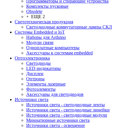
Программаторы и стирающие устройства
Комплекты пусковые
Obsolete
+ ЕЩЕ 2
Светотехническая продукция
Светодиодные коммутаторные лампы СКЛ
Системы Embedded и IoT
Наборы для Arduino
Модули связи
Одноплатные компьютеры
Аксессуары к системам embedded
Oптоэлектроника
Светодиоды
LED индикаторы
Дисплеи
Оптроны
Элементы лазерные
Фотоэлементы
Аксессуары для светодиодов
Источники света
Источники света - светодиодные ленты
Источники света - светодиодные линейки
Источники света - светодиодные модули
Миниатюрные источники света
Источники света - освещение