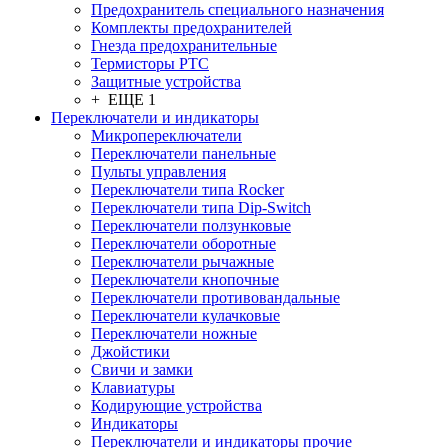
Предохранитель специального назначения
Комплекты предохранителей
Гнезда предохранительные
Термисторы PTC
Защитные устройства
+ ЕЩЕ 1
Переключатели и индикаторы
Микропереключатели
Переключатели панельные
Пульты управления
Переключатели типа Rocker
Переключатели типа Dip-Switch
Переключатели ползунковые
Переключатели оборотные
Переключатели рычажные
Переключатели кнопочные
Переключатели противовандальные
Переключатели кулачковые
Переключатели ножные
Джойстики
Свичи и замки
Клавиатуры
Кодирующие устройства
Индикаторы
Переключатели и индикаторы прочие