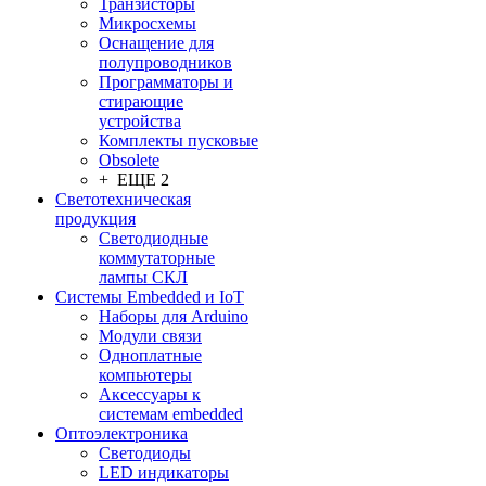
Транзисторы
Микросхемы
Оснащение для
полупроводников
Программаторы и
стирающие
устройства
Комплекты пусковые
Obsolete
+ ЕЩЕ 2
Светотехническая
продукция
Светодиодные
коммутаторные
лампы СКЛ
Системы Embedded и IoT
Наборы для Arduino
Модули связи
Одноплатные
компьютеры
Аксессуары к
системам embedded
Oптоэлектроника
Светодиоды
LED индикаторы