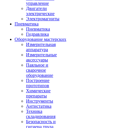
управление
Двигатели
электрические
Электромагниты
Пневматика
Пневматика
Гидравлика
Оборудование мастерских
Измерительная
аппаратура
Измерительные
аксессуары
Паяльное и
сварочное
оборудование
Построение
прототипов
Химические
препараты
Инструменты
Aнтистатика
Техника
складирования
Безопасность и
гигиена труда