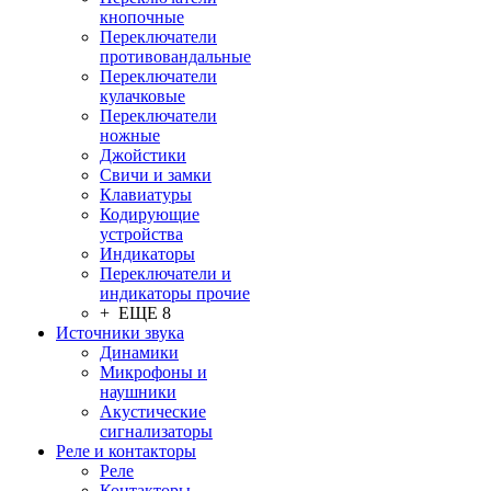
кнопочные
Переключатели
противовандальные
Переключатели
кулачковые
Переключатели
ножные
Джойстики
Свичи и замки
Клавиатуры
Кодирующие
устройства
Индикаторы
Переключатели и
индикаторы прочие
+ ЕЩЕ 8
Источники звука
Динамики
Микрофоны и
наушники
Акустические
сигнализаторы
Реле и контакторы
Реле
Контакторы