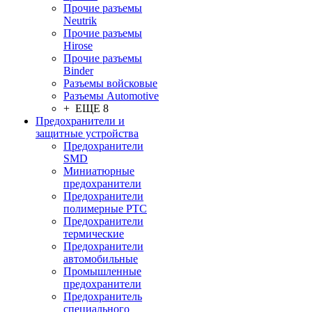
Прочие разъемы
Neutrik
Прочие разъемы
Hirose
Прочие разъемы
Binder
Разъемы войсковые
Разъeмы Automotive
+ ЕЩЕ 8
Предохранители и
защитные устройства
Предохранители
SMD
Миниатюрные
предохранители
Предохранители
полимерные PTC
Предохранители
термические
Предохранители
автомобильные
Промышленные
предохранители
Предохранитель
специального