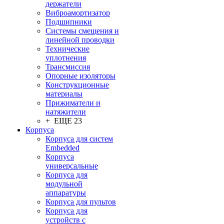
держатели
Виброамортизатор
Подшипники
Системы смещения и
линейной проводки
Технические
уплотнения
Трансмиссия
Опорные изоляторы
Конструкционные
материалы
Прижиматели и
натяжители
+ ЕЩЕ 23
Корпуса
Корпуса для систем
Embedded
Корпуса
универсальные
Корпуса для
модульной
аппаратуры
Корпуса для пультов
Корпуса для
устройств с