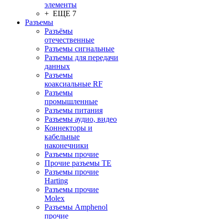
элементы
+ ЕЩЕ 7
Разъeмы
Разъёмы
отечественные
Разъeмы сигнальные
Разъeмы для передачи
данных
Разъeмы
коаксиальные RF
Разъeмы
промышленные
Разъeмы питания
Разъeмы аудио, видео
Коннекторы и
кабельные
наконечники
Разъeмы прочие
Прочие разъемы TE
Разъемы прочие
Harting
Разъемы прочие
Molex
Разъемы Amphenol
прочие