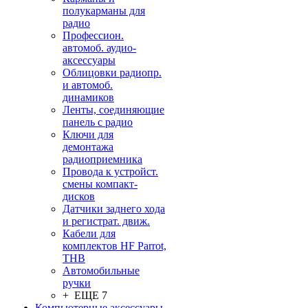
полукарманы для
радио
Профессион.
автомоб. аудио-
аксессуары
Облицовки радиопр.
и автомоб.
динамиков
Ленты, соединяющие
панель с радио
Ключи для
демонтажа
радиоприемника
Провода к устройст.
смены компакт-
дисков
Датчики заднего хода
и регистрат. движ.
Кабели для
комплектов HF Parrot,
THB
Автомобильные
ручки
+ ЕЩЕ 7
Компьютерные аксессуары