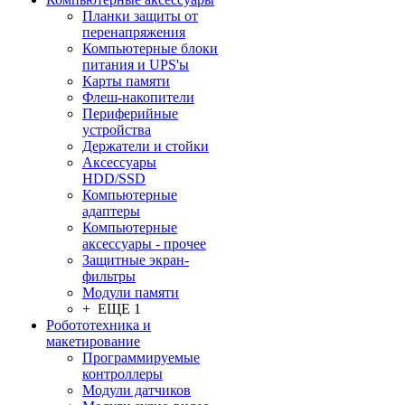
Планки защиты от
перенапряжения
Компьютерные блоки
питания и UPS'ы
Карты памяти
Флеш-накопители
Периферийные
устройства
Держатели и стойки
Аксессуары
HDD/SSD
Компьютерные
адаптеры
Компьютерные
аксессуары - прочее
Защитные экран-
фильтры
Модули памяти
+ ЕЩЕ 1
Робототехника и
макетирование
Программируемые
контроллеры
Модули датчиков