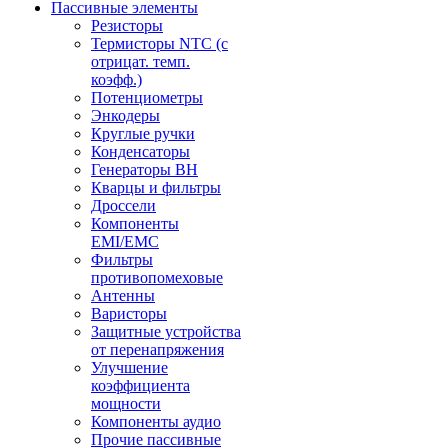
Пассивные элементы
Резисторы
Термисторы NTC (с
отрицат. темп.
коэфф.)
Потенциометры
Энкодеры
Круглые ручки
Конденсаторы
Генераторы ВН
Кварцы и фильтры
Дроссели
Компоненты
EMI/EMC
Фильтры
противопомеховые
Антенны
Варисторы
Защитные устройства
от перенапряжения
Улучшение
коэффициента
мощности
Компоненты аудио
Прочие пассивные