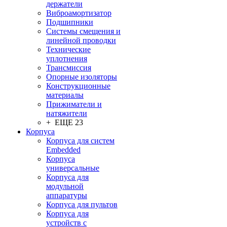
держатели
Виброамортизатор
Подшипники
Системы смещения и
линейной проводки
Технические
уплотнения
Трансмиссия
Опорные изоляторы
Конструкционные
материалы
Прижиматели и
натяжители
+ ЕЩЕ 23
Корпуса
Корпуса для систем
Embedded
Корпуса
универсальные
Корпуса для
модульной
аппаратуры
Корпуса для пультов
Корпуса для
устройств с