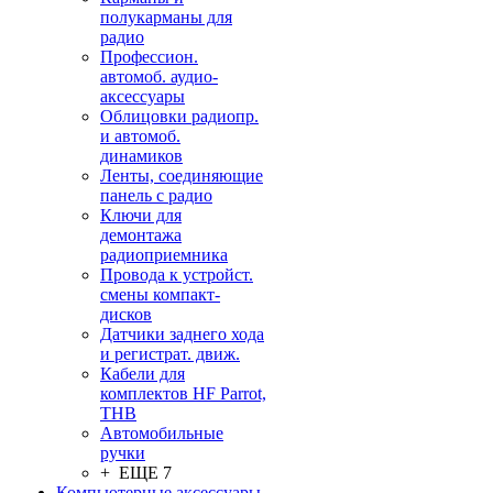
полукарманы для
радио
Профессион.
автомоб. аудио-
аксессуары
Облицовки радиопр.
и автомоб.
динамиков
Ленты, соединяющие
панель с радио
Ключи для
демонтажа
радиоприемника
Провода к устройст.
смены компакт-
дисков
Датчики заднего хода
и регистрат. движ.
Кабели для
комплектов HF Parrot,
THB
Автомобильные
ручки
+ ЕЩЕ 7
Компьютерные аксессуары