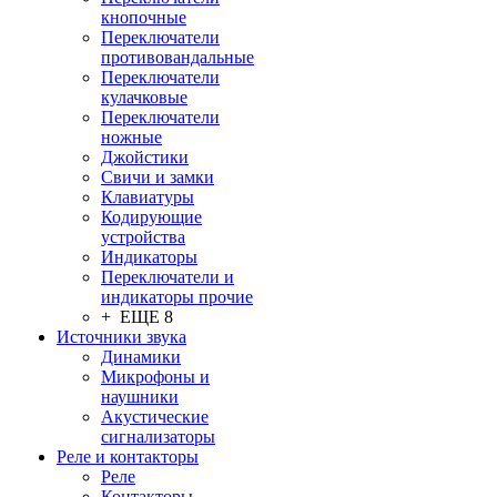
кнопочные
Переключатели
противовандальные
Переключатели
кулачковые
Переключатели
ножные
Джойстики
Свичи и замки
Клавиатуры
Кодирующие
устройства
Индикаторы
Переключатели и
индикаторы прочие
+ ЕЩЕ 8
Источники звука
Динамики
Микрофоны и
наушники
Акустические
сигнализаторы
Реле и контакторы
Реле
Контакторы