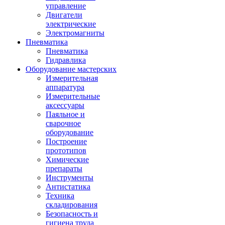
управление
Двигатели
электрические
Электромагниты
Пневматика
Пневматика
Гидравлика
Оборудование мастерских
Измерительная
аппаратура
Измерительные
аксессуары
Паяльное и
сварочное
оборудование
Построение
прототипов
Химические
препараты
Инструменты
Aнтистатика
Техника
складирования
Безопасность и
гигиена труда