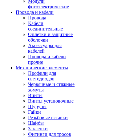
Модули
фотоэлектрические
Провода и кабели
Провода
Кабели
соединительные
Оплетки и защитные
оболочки
Аксессуары для
кабелей
Провода и кабели
прочие
Механические элементы
Профили для
светодиодов
Червячные и стяжные
хомуты
Винты
Винты установочные
Шурупы
Гайки
Резьбовые вставки
Шайбы
Заклепки
Фитинги для тросов