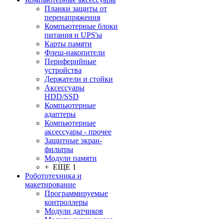
Планки защиты от
перенапряжения
Компьютерные блоки
питания и UPS'ы
Карты памяти
Флеш-накопители
Периферийные
устройства
Держатели и стойки
Аксессуары
HDD/SSD
Компьютерные
адаптеры
Компьютерные
аксессуары - прочее
Защитные экран-
фильтры
Модули памяти
+ ЕЩЕ 1
Робототехника и
макетирование
Программируемые
контроллеры
Модули датчиков