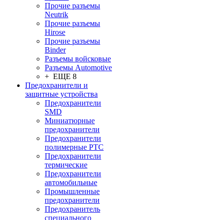
Прочие разъемы
Neutrik
Прочие разъемы
Hirose
Прочие разъемы
Binder
Разъемы войсковые
Разъeмы Automotive
+ ЕЩЕ 8
Предохранители и
защитные устройства
Предохранители
SMD
Миниатюрные
предохранители
Предохранители
полимерные PTC
Предохранители
термические
Предохранители
автомобильные
Промышленные
предохранители
Предохранитель
специального