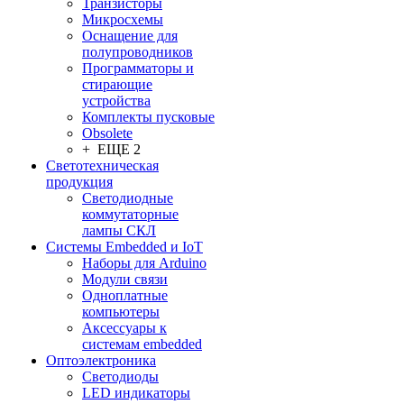
Транзисторы
Микросхемы
Оснащение для
полупроводников
Программаторы и
стирающие
устройства
Комплекты пусковые
Obsolete
+ ЕЩЕ 2
Светотехническая
продукция
Светодиодные
коммутаторные
лампы СКЛ
Системы Embedded и IoT
Наборы для Arduino
Модули связи
Одноплатные
компьютеры
Аксессуары к
системам embedded
Oптоэлектроника
Светодиоды
LED индикаторы