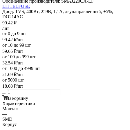
Обозначение производителя:
SMAJ220CA-LF
LITTELFUSE
Диод: TVS; 400Вт; 259В; 1,1А; двунаправленный; ±5%;
DO214AC
99.42
₽
/шт
от 0 до 9 шт
99.42
₽
/шт
от 10 до 99 шт
59.65
₽
/шт
от 100 до 999 шт
32.54
₽
/шт
от 1000 до 4999 шт
21.69
₽
/шт
от 5000 шт
18.08
₽
/шт
В корзину
Характеристики
Монтаж
—
SMD
Корпус
—