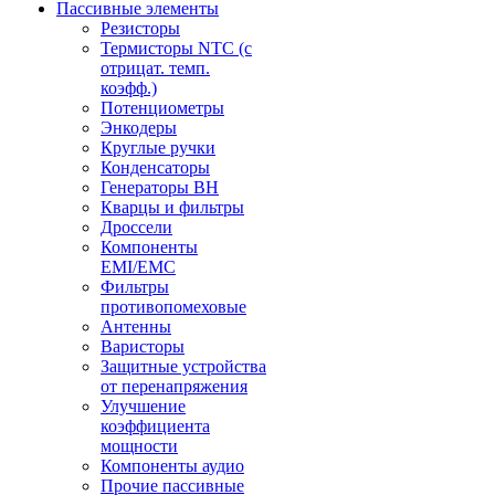
Пассивные элементы
Резисторы
Термисторы NTC (с
отрицат. темп.
коэфф.)
Потенциометры
Энкодеры
Круглые ручки
Конденсаторы
Генераторы ВН
Кварцы и фильтры
Дроссели
Компоненты
EMI/EMC
Фильтры
противопомеховые
Антенны
Варисторы
Защитные устройства
от перенапряжения
Улучшение
коэффициента
мощности
Компоненты аудио
Прочие пассивные