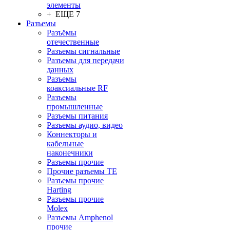
элементы
+ ЕЩЕ 7
Разъeмы
Разъёмы
отечественные
Разъeмы сигнальные
Разъeмы для передачи
данных
Разъeмы
коаксиальные RF
Разъeмы
промышленные
Разъeмы питания
Разъeмы аудио, видео
Коннекторы и
кабельные
наконечники
Разъeмы прочие
Прочие разъемы TE
Разъемы прочие
Harting
Разъемы прочие
Molex
Разъемы Amphenol
прочие