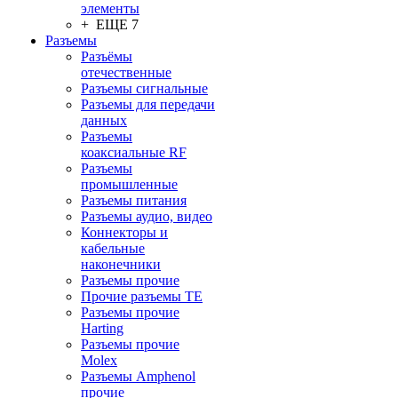
элементы
+ ЕЩЕ 7
Разъeмы
Разъёмы
отечественные
Разъeмы сигнальные
Разъeмы для передачи
данных
Разъeмы
коаксиальные RF
Разъeмы
промышленные
Разъeмы питания
Разъeмы аудио, видео
Коннекторы и
кабельные
наконечники
Разъeмы прочие
Прочие разъемы TE
Разъемы прочие
Harting
Разъемы прочие
Molex
Разъемы Amphenol
прочие