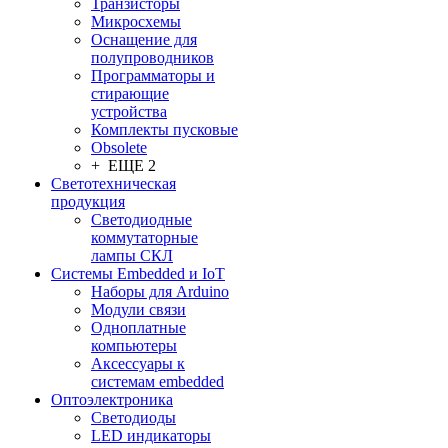
Транзисторы
Микросхемы
Оснащение для
полупроводников
Программаторы и
стирающие
устройства
Комплекты пусковые
Obsolete
+ ЕЩЕ 2
Светотехническая
продукция
Светодиодные
коммутаторные
лампы СКЛ
Системы Embedded и IoT
Наборы для Arduino
Модули связи
Одноплатные
компьютеры
Аксессуары к
системам embedded
Oптоэлектроника
Светодиоды
LED индикаторы