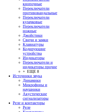
кнопочные
Переключатели
противовандальные
Переключатели
кулачковые
Переключатели
ножные
Джойстики
Свичи и замки
Клавиатуры
Кодирующие
устройства
Индикаторы
Переключатели и
индикаторы прочие
+ ЕЩЕ 8
Источники звука
Динамики
Микрофоны и
наушники
Акустические
сигнализаторы
Реле и контакторы
Реле
Контакторы