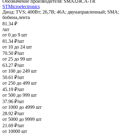
Обозначение производителя:
SMAJ24CA-TR
STMicroelectronics
Диод: TVS; 400Вт; 26,7В; 46А; двунаправленный; SMA;
бобина,лента
81.34
₽
/шт
от 0 до 9 шт
81.34
₽
/шт
от 10 до 24 шт
70.50
₽
/шт
от 25 до 99 шт
63.27
₽
/шт
от 100 до 249 шт
50.61
₽
/шт
от 250 до 499 шт
45.19
₽
/шт
от 500 до 999 шт
37.96
₽
/шт
от 1000 до 4999 шт
28.92
₽
/шт
от 5000 до 9999 шт
21.69
₽
/шт
от 10000 шт