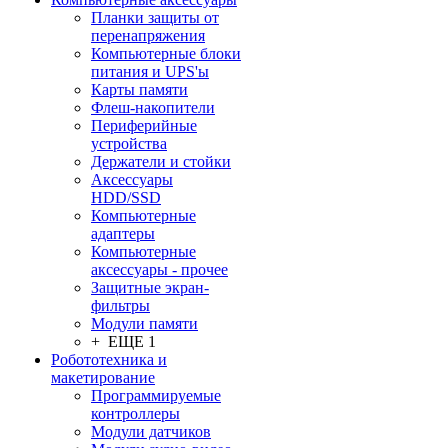
Планки защиты от
перенапряжения
Компьютерные блоки
питания и UPS'ы
Карты памяти
Флеш-накопители
Периферийные
устройства
Держатели и стойки
Аксессуары
HDD/SSD
Компьютерные
адаптеры
Компьютерные
аксессуары - прочее
Защитные экран-
фильтры
Модули памяти
+ ЕЩЕ 1
Робототехника и
макетирование
Программируемые
контроллеры
Модули датчиков