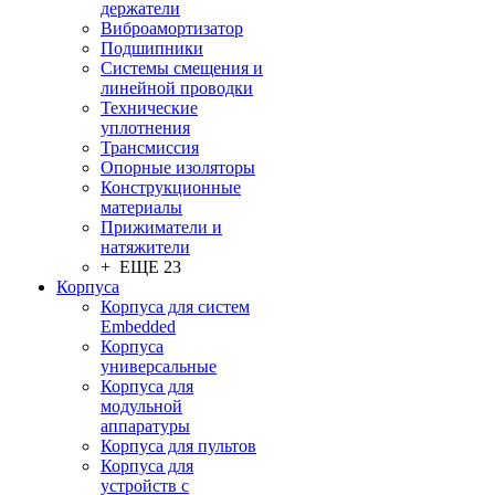
держатели
Виброамортизатор
Подшипники
Системы смещения и
линейной проводки
Технические
уплотнения
Трансмиссия
Опорные изоляторы
Конструкционные
материалы
Прижиматели и
натяжители
+ ЕЩЕ 23
Корпуса
Корпуса для систем
Embedded
Корпуса
универсальные
Корпуса для
модульной
аппаратуры
Корпуса для пультов
Корпуса для
устройств с