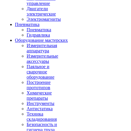
управление
Двигатели
электрические
Электромагниты
Пневматика
Пневматика
Гидравлика
Оборудование мастерских
Измерительная
аппаратура
Измерительные
аксессуары
Паяльное и
сварочное
оборудование
Построение
прототипов
Химические
препараты
Инструменты
Aнтистатика
Техника
складирования
Безопасность и
гигиена труда