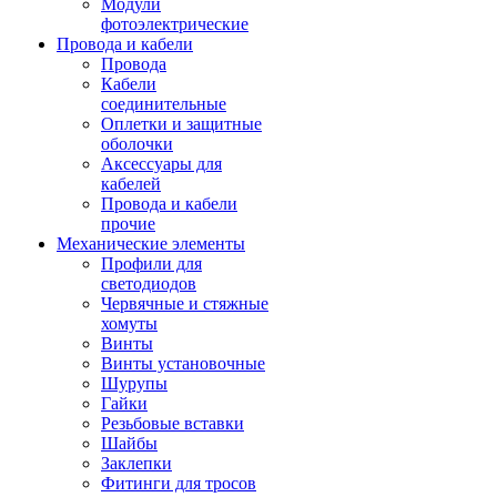
Модули
фотоэлектрические
Провода и кабели
Провода
Кабели
соединительные
Оплетки и защитные
оболочки
Аксессуары для
кабелей
Провода и кабели
прочие
Механические элементы
Профили для
светодиодов
Червячные и стяжные
хомуты
Винты
Винты установочные
Шурупы
Гайки
Резьбовые вставки
Шайбы
Заклепки
Фитинги для тросов