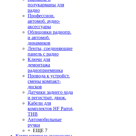
полукарманы для
радио
Профессион.
автомоб. аудио-
аксессуары
Облицовки радиопр.
и автомоб.
динамиков
Ленты, соединяющие
панель с радио
Ключи для
демонтажа
радиоприемника
Провода к устройст.
смены компакт-
дисков
Датчики заднего хода
и регистрат. движ.
Кабели для
комплектов HF Parrot,
THB
Автомобильные
ручки
+ ЕЩЕ 7
Компьютерные аксессуары