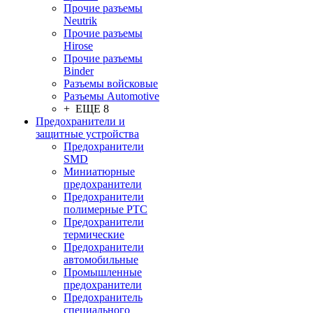
Прочие разъемы
Neutrik
Прочие разъемы
Hirose
Прочие разъемы
Binder
Разъемы войсковые
Разъeмы Automotive
+ ЕЩЕ 8
Предохранители и
защитные устройства
Предохранители
SMD
Миниатюрные
предохранители
Предохранители
полимерные PTC
Предохранители
термические
Предохранители
автомобильные
Промышленные
предохранители
Предохранитель
специального