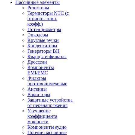
Пассивные элементы
Резисторы
Термисторы NTC (с
отрицат. темп.
коэфф.)
Потенциометры
Энкодеры
Круглые ручки
Конденсаторы
Генераторы ВН
Кварцы и фильтры
Дроссели
Компоненты
EMI/EMC
Фильтры
противопомеховые
Антенны
Варисторы
Защитные устройства
от перенапряжения
Улучшение
коэффициента
мощности
Компоненты аудио
Прочие пассивные