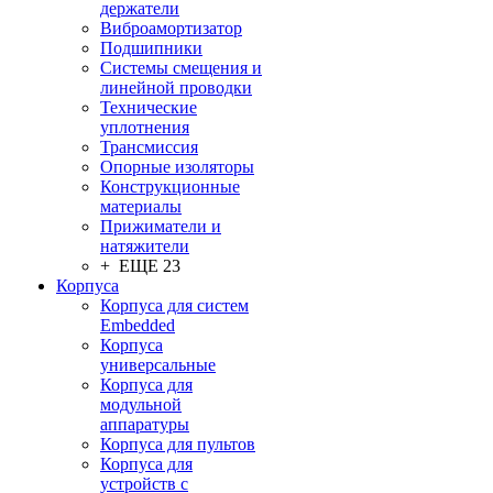
держатели
Виброамортизатор
Подшипники
Системы смещения и
линейной проводки
Технические
уплотнения
Трансмиссия
Опорные изоляторы
Конструкционные
материалы
Прижиматели и
натяжители
+ ЕЩЕ 23
Корпуса
Корпуса для систем
Embedded
Корпуса
универсальные
Корпуса для
модульной
аппаратуры
Корпуса для пультов
Корпуса для
устройств с