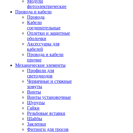
Модули
фотоэлектрические
Провода и кабели
Провода
Кабели
соединительные
Оплетки и защитные
оболочки
Аксессуары для
кабелей
Провода и кабели
прочие
Механические элементы
Профили для
светодиодов
Червячные и стяжные
хомуты
Винты
Винты установочные
Шурупы
Гайки
Резьбовые вставки
Шайбы
Заклепки
Фитинги для тросов