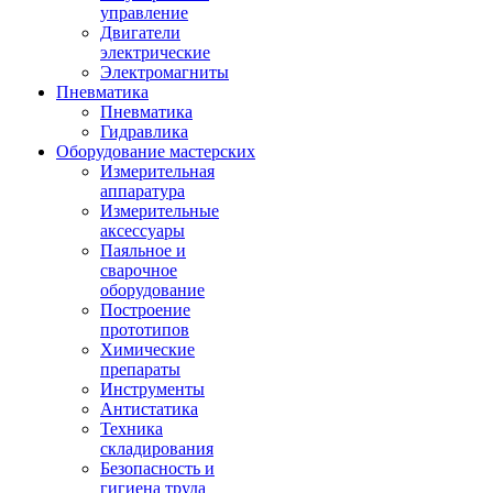
управление
Двигатели
электрические
Электромагниты
Пневматика
Пневматика
Гидравлика
Оборудование мастерских
Измерительная
аппаратура
Измерительные
аксессуары
Паяльное и
сварочное
оборудование
Построение
прототипов
Химические
препараты
Инструменты
Aнтистатика
Техника
складирования
Безопасность и
гигиена труда