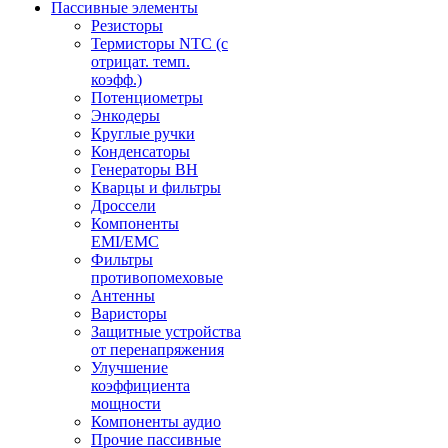
Пассивные элементы
Резисторы
Термисторы NTC (с
отрицат. темп.
коэфф.)
Потенциометры
Энкодеры
Круглые ручки
Конденсаторы
Генераторы ВН
Кварцы и фильтры
Дроссели
Компоненты
EMI/EMC
Фильтры
противопомеховые
Антенны
Варисторы
Защитные устройства
от перенапряжения
Улучшение
коэффициента
мощности
Компоненты аудио
Прочие пассивные