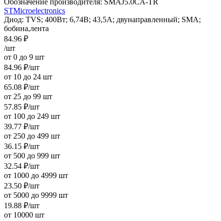
Обозначение производителя:
SMAJ5.0CA-TR
STMicroelectronics
Диод: TVS; 400Вт; 6,74В; 43,5А; двунаправленный; SMA;
бобина,лента
84.96
₽
/шт
от 0 до 9 шт
84.96
₽
/шт
от 10 до 24 шт
65.08
₽
/шт
от 25 до 99 шт
57.85
₽
/шт
от 100 до 249 шт
39.77
₽
/шт
от 250 до 499 шт
36.15
₽
/шт
от 500 до 999 шт
32.54
₽
/шт
от 1000 до 4999 шт
23.50
₽
/шт
от 5000 до 9999 шт
19.88
₽
/шт
от 10000 шт