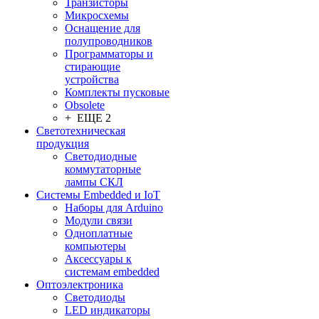
Транзисторы
Микросхемы
Оснащение для
полупроводников
Программаторы и
стирающие
устройства
Комплекты пусковые
Obsolete
+ ЕЩЕ 2
Светотехническая
продукция
Светодиодные
коммутаторные
лампы СКЛ
Системы Embedded и IoT
Наборы для Arduino
Модули связи
Одноплатные
компьютеры
Аксессуары к
системам embedded
Oптоэлектроника
Светодиоды
LED индикаторы