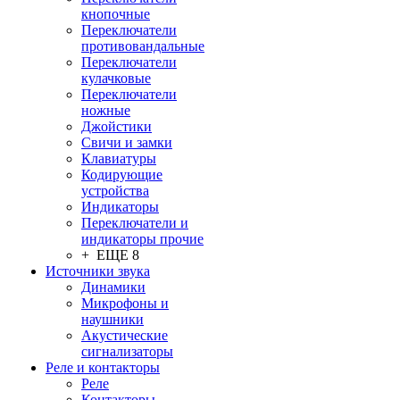
кнопочные
Переключатели
противовандальные
Переключатели
кулачковые
Переключатели
ножные
Джойстики
Свичи и замки
Клавиатуры
Кодирующие
устройства
Индикаторы
Переключатели и
индикаторы прочие
+ ЕЩЕ 8
Источники звука
Динамики
Микрофоны и
наушники
Акустические
сигнализаторы
Реле и контакторы
Реле
Контакторы