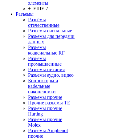
элементы
+ ЕЩЕ 7
Разъeмы
Разъёмы
отечественные
Разъeмы сигнальные
Разъeмы для передачи
данных
Разъeмы
коаксиальные RF
Разъeмы
промышленные
Разъeмы питания
Разъeмы аудио, видео
Коннекторы и
кабельные
наконечники
Разъeмы прочие
Прочие разъемы TE
Разъемы прочие
Harting
Разъемы прочие
Molex
Разъемы Amphenol
прочие