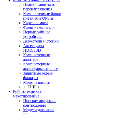
Планки защиты от
перенапряжения
Компьютерные блоки
питания и UPS'ы
Карты памяти
Флеш-накопители
Периферийные
устройства
Держатели и стойки
Аксессуары
HDD/SSD
Компьютерные
адаптеры
Компьютерные
аксессуары - прочее
Защитные экран-
фильтры
Модули памяти
+ ЕЩЕ 1
Робототехника и
макетирование
Программируемые
контроллеры
Модули датчиков