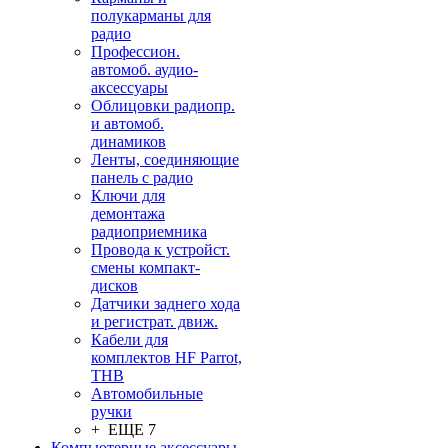
полукарманы для
радио
Профессион.
автомоб. аудио-
аксессуары
Облицовки радиопр.
и автомоб.
динамиков
Ленты, соединяющие
панель с радио
Ключи для
демонтажа
радиоприемника
Провода к устройст.
смены компакт-
дисков
Датчики заднего хода
и регистрат. движ.
Кабели для
комплектов HF Parrot,
THB
Автомобильные
ручки
+ ЕЩЕ 7
Компьютерные аксессуары