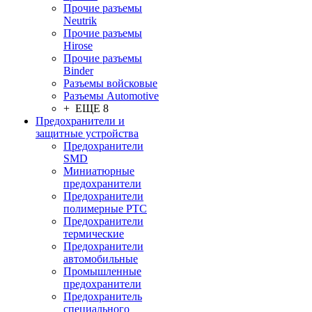
Прочие разъемы
Neutrik
Прочие разъемы
Hirose
Прочие разъемы
Binder
Разъемы войсковые
Разъeмы Automotive
+ ЕЩЕ 8
Предохранители и
защитные устройства
Предохранители
SMD
Миниатюрные
предохранители
Предохранители
полимерные PTC
Предохранители
термические
Предохранители
автомобильные
Промышленные
предохранители
Предохранитель
специального