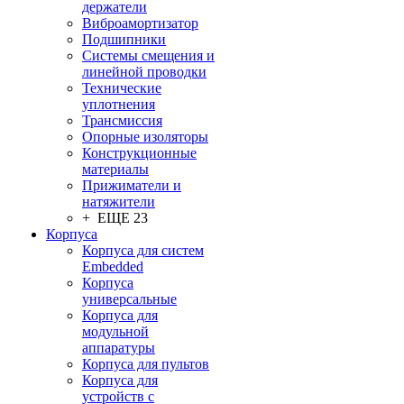
держатели
Виброамортизатор
Подшипники
Системы смещения и
линейной проводки
Технические
уплотнения
Трансмиссия
Опорные изоляторы
Конструкционные
материалы
Прижиматели и
натяжители
+ ЕЩЕ 23
Корпуса
Корпуса для систем
Embedded
Корпуса
универсальные
Корпуса для
модульной
аппаратуры
Корпуса для пультов
Корпуса для
устройств с