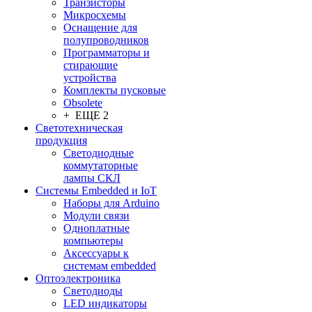
Транзисторы
Микросхемы
Оснащение для
полупроводников
Программаторы и
стирающие
устройства
Комплекты пусковые
Obsolete
+ ЕЩЕ 2
Светотехническая
продукция
Светодиодные
коммутаторные
лампы СКЛ
Системы Embedded и IoT
Наборы для Arduino
Модули связи
Одноплатные
компьютеры
Аксессуары к
системам embedded
Oптоэлектроника
Светодиоды
LED индикаторы