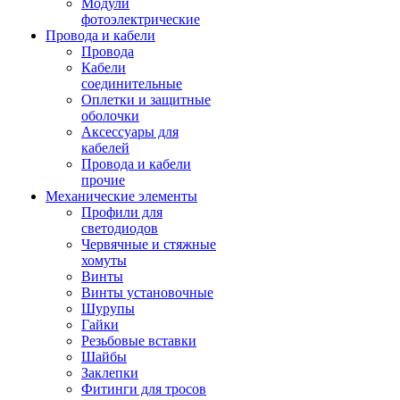
Модули
фотоэлектрические
Провода и кабели
Провода
Кабели
соединительные
Оплетки и защитные
оболочки
Аксессуары для
кабелей
Провода и кабели
прочие
Механические элементы
Профили для
светодиодов
Червячные и стяжные
хомуты
Винты
Винты установочные
Шурупы
Гайки
Резьбовые вставки
Шайбы
Заклепки
Фитинги для тросов