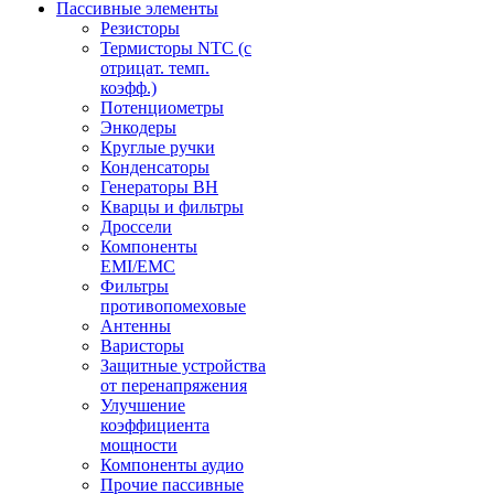
Пассивные элементы
Резисторы
Термисторы NTC (с
отрицат. темп.
коэфф.)
Потенциометры
Энкодеры
Круглые ручки
Конденсаторы
Генераторы ВН
Кварцы и фильтры
Дроссели
Компоненты
EMI/EMC
Фильтры
противопомеховые
Антенны
Варисторы
Защитные устройства
от перенапряжения
Улучшение
коэффициента
мощности
Компоненты аудио
Прочие пассивные