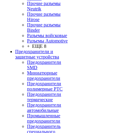
Прочие разъемы
Neutrik
Прочие разъемы
Hirose
Прочие разъемы
Binder
Разъемы войсковые
Разъeмы Automotive
+ ЕЩЕ 8
Предохранители и
защитные устройства
Предохранители
SMD
Миниатюрные
предохранители
Предохранители
полимерные PTC
Предохранители
термические
Предохранители
автомобильные
Промышленные
предохранители
Предохранитель
специального