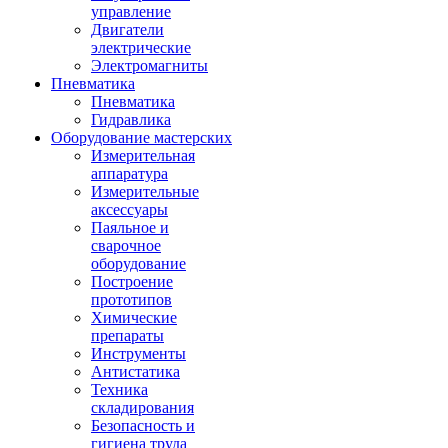
управление
Двигатели
электрические
Электромагниты
Пневматика
Пневматика
Гидравлика
Оборудование мастерских
Измерительная
аппаратура
Измерительные
аксессуары
Паяльное и
сварочное
оборудование
Построение
прототипов
Химические
препараты
Инструменты
Aнтистатика
Техника
складирования
Безопасность и
гигиена труда