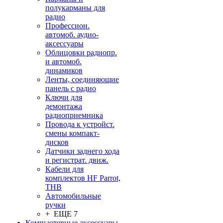
полукарманы для
радио
Профессион.
автомоб. аудио-
аксессуары
Облицовки радиопр.
и автомоб.
динамиков
Ленты, соединяющие
панель с радио
Ключи для
демонтажа
радиоприемника
Провода к устройст.
смены компакт-
дисков
Датчики заднего хода
и регистрат. движ.
Кабели для
комплектов HF Parrot,
THB
Автомобильные
ручки
+ ЕЩЕ 7
Компьютерные аксессуары