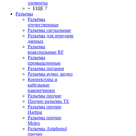
элементы
+ ЕЩЕ 7
Разъeмы
Разъёмы
отечественные
Разъeмы сигнальные
Разъeмы для передачи
данных
Разъeмы
коаксиальные RF
Разъeмы
промышленные
Разъeмы питания
Разъeмы аудио, видео
Коннекторы и
кабельные
наконечники
Разъeмы прочие
Прочие разъемы TE
Разъемы прочие
Harting
Разъемы прочие
Molex
Разъемы Amphenol
прочие