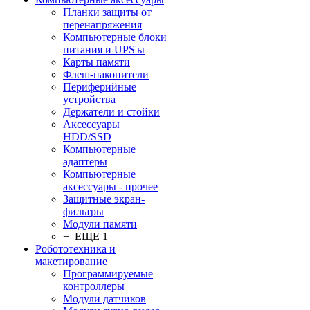
Планки защиты от
перенапряжения
Компьютерные блоки
питания и UPS'ы
Карты памяти
Флеш-накопители
Периферийные
устройства
Держатели и стойки
Аксессуары
HDD/SSD
Компьютерные
адаптеры
Компьютерные
аксессуары - прочее
Защитные экран-
фильтры
Модули памяти
+ ЕЩЕ 1
Робототехника и
макетирование
Программируемые
контроллеры
Модули датчиков