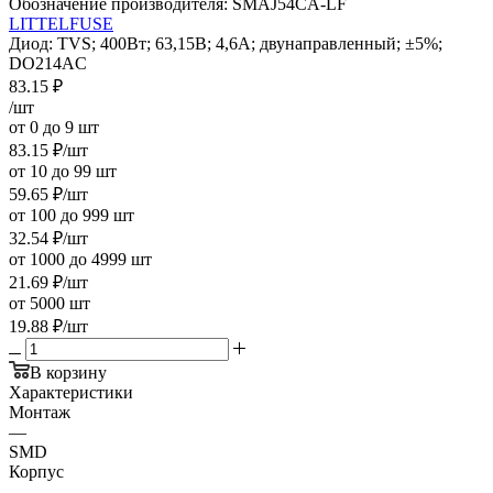
Обозначение производителя:
SMAJ54CA-LF
LITTELFUSE
Диод: TVS; 400Вт; 63,15В; 4,6А; двунаправленный; ±5%;
DO214AC
83.15
₽
/шт
от 0 до 9 шт
83.15
₽
/шт
от 10 до 99 шт
59.65
₽
/шт
от 100 до 999 шт
32.54
₽
/шт
от 1000 до 4999 шт
21.69
₽
/шт
от 5000 шт
19.88
₽
/шт
В корзину
Характеристики
Монтаж
—
SMD
Корпус
—