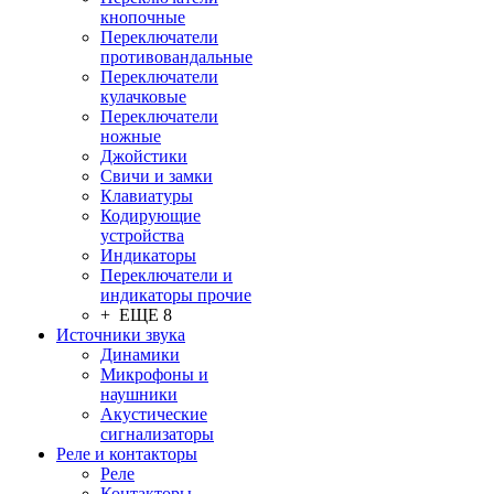
кнопочные
Переключатели
противовандальные
Переключатели
кулачковые
Переключатели
ножные
Джойстики
Свичи и замки
Клавиатуры
Кодирующие
устройства
Индикаторы
Переключатели и
индикаторы прочие
+ ЕЩЕ 8
Источники звука
Динамики
Микрофоны и
наушники
Акустические
сигнализаторы
Реле и контакторы
Реле
Контакторы