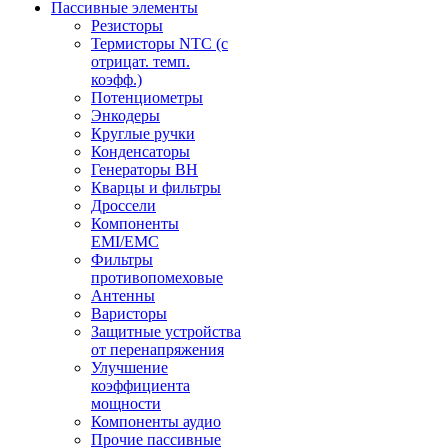
Пассивные элементы
Резисторы
Термисторы NTC (с
отрицат. темп.
коэфф.)
Потенциометры
Энкодеры
Круглые ручки
Конденсаторы
Генераторы ВН
Кварцы и фильтры
Дроссели
Компоненты
EMI/EMC
Фильтры
противопомеховые
Антенны
Варисторы
Защитные устройства
от перенапряжения
Улучшение
коэффициента
мощности
Компоненты аудио
Прочие пассивные