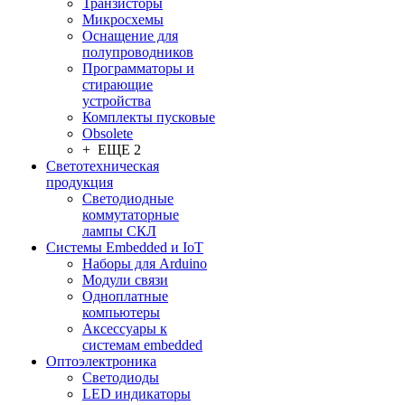
Транзисторы
Микросхемы
Оснащение для
полупроводников
Программаторы и
стирающие
устройства
Комплекты пусковые
Obsolete
+ ЕЩЕ 2
Светотехническая
продукция
Светодиодные
коммутаторные
лампы СКЛ
Системы Embedded и IoT
Наборы для Arduino
Модули связи
Одноплатные
компьютеры
Аксессуары к
системам embedded
Oптоэлектроника
Светодиоды
LED индикаторы