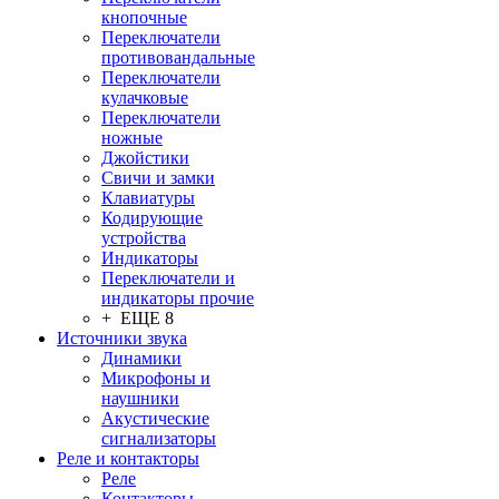
кнопочные
Переключатели
противовандальные
Переключатели
кулачковые
Переключатели
ножные
Джойстики
Свичи и замки
Клавиатуры
Кодирующие
устройства
Индикаторы
Переключатели и
индикаторы прочие
+ ЕЩЕ 8
Источники звука
Динамики
Микрофоны и
наушники
Акустические
сигнализаторы
Реле и контакторы
Реле
Контакторы