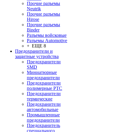
Прочие разъемы
Neutrik
Прочие разъемы
Hirose
Прочие разъемы
Binder
Разъемы войсковые
Разъeмы Automotive
+ ЕЩЕ 8
Предохранители и
защитные устройства
Предохранители
SMD
Миниатюрные
предохранители
Предохранители
полимерные PTC
Предохранители
термические
Предохранители
автомобильные
Промышленные
предохранители
Предохранитель
специального