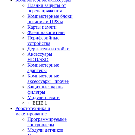
Планки защиты от
перенапряжения
Компьютерные блоки
питания и UPS'ы
Карты памяти
Флеш-накопители
Периферийные
устройства
Держатели и стойки
Аксессуары
HDD/SSD
Компьютерные
адаптеры
Компьютерные
аксессуары - прочее
Защитные экран-
фильтры
Модули памяти
+ ЕЩЕ 1
Робототехника и
макетирование
Программируемые
контроллеры
Модули датчиков