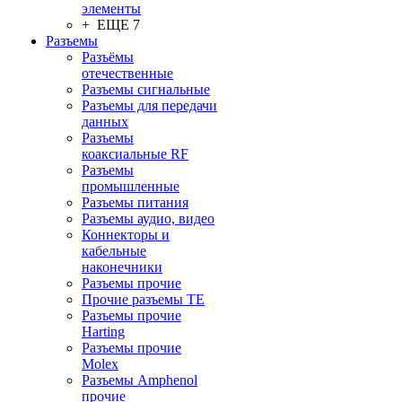
элементы
+ ЕЩЕ 7
Разъeмы
Разъёмы
отечественные
Разъeмы сигнальные
Разъeмы для передачи
данных
Разъeмы
коаксиальные RF
Разъeмы
промышленные
Разъeмы питания
Разъeмы аудио, видео
Коннекторы и
кабельные
наконечники
Разъeмы прочие
Прочие разъемы TE
Разъемы прочие
Harting
Разъемы прочие
Molex
Разъемы Amphenol
прочие