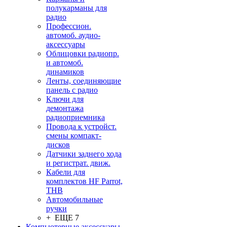
полукарманы для
радио
Профессион.
автомоб. аудио-
аксессуары
Облицовки радиопр.
и автомоб.
динамиков
Ленты, соединяющие
панель с радио
Ключи для
демонтажа
радиоприемника
Провода к устройст.
смены компакт-
дисков
Датчики заднего хода
и регистрат. движ.
Кабели для
комплектов HF Parrot,
THB
Автомобильные
ручки
+ ЕЩЕ 7
Компьютерные аксессуары