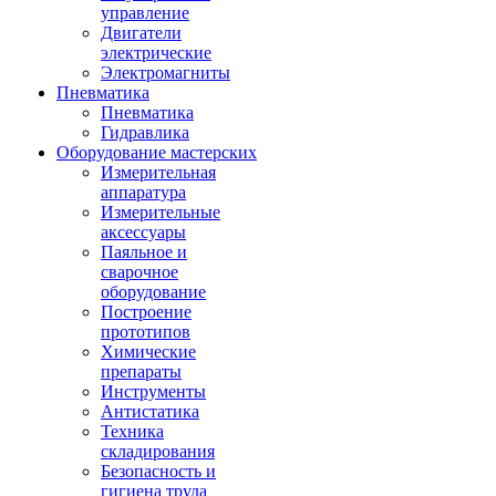
управление
Двигатели
электрические
Электромагниты
Пневматика
Пневматика
Гидравлика
Оборудование мастерских
Измерительная
аппаратура
Измерительные
аксессуары
Паяльное и
сварочное
оборудование
Построение
прототипов
Химические
препараты
Инструменты
Aнтистатика
Техника
складирования
Безопасность и
гигиена труда