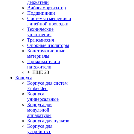
держатели
Виброамортизатор
Подшипники
Системы смещения и
линейной проводки
Технические
уплотнения
Трансмиссия
Опорные изоляторы
Конструкционные
материалы
Прижиматели и
натяжители
+ ЕЩЕ 23
Корпуса
Корпуса для систем
Embedded
Корпуса
универсальные
Корпуса для
модульной
аппаратуры
Корпуса для пультов
Корпуса для
устройств с