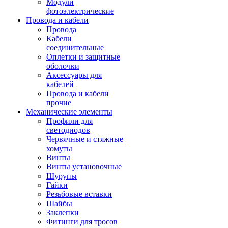
Модули
фотоэлектрические
Провода и кабели
Провода
Кабели
соединительные
Оплетки и защитные
оболочки
Аксессуары для
кабелей
Провода и кабели
прочие
Механические элементы
Профили для
светодиодов
Червячные и стяжные
хомуты
Винты
Винты установочные
Шурупы
Гайки
Резьбовые вставки
Шайбы
Заклепки
Фитинги для тросов